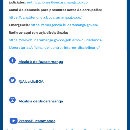
judiciales:
notificaciones@bucaramanga.gov.co
Canal de denuncia para presuntos actos de corrupción:
https://canaldenuncia.bucaramanga.gov.co/
Emergencia:
https://emergencia.bucaramanga.gov.co/
Radique aquí su queja disciplinaria:
https://www.bucaramanga.gov.co/gobierno-ciudadanos-
1/secretarias/oficina-de-control-interno-disciplinario/
Alcaldía de Bucaramanga
Funcionarios y contratistas
@AlcaldíaBGA
Alcaldía de Bucaramanga
PrensaBucaramanga