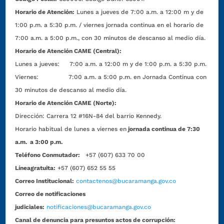
Horario de Atención:
Lunes a jueves de 7:00 a.m. a 12:00 m y de
1:00 p.m. a 5:30 p.m. / viernes jornada continua en el horario de
7:00 a.m. a 5:00 p.m., con 30 minutos de descanso al medio día.
Horario de Atención CAME (Central):
Lunes a jueves: 7:00 a.m. a 12:00 m y de 1:00 p.m. a 5:30 p.m.
Viernes: 7:00 a.m. a 5:00 p.m. en Jornada Continua con
30 minutos de descanso al medio día.
Horario de Atención CAME (Norte):
Dirección:
Carrera 12 #16N-84 del barrio Kennedy.
Horario habitual de lunes a viernes en
jornada continua de 7:30
a.m. a 3:00 p.m.
Teléfono Conmutador:
+57 (607) 633 70 00
Líneagratuita:
+57 (607) 652 55 55
Correo Institucional:
contactenos@bucaramanga.gov.co
Correo de notificaciones
judiciales:
notificaciones@bucaramanga.gov.co
Canal de denuncia para presuntos actos de corrupción: