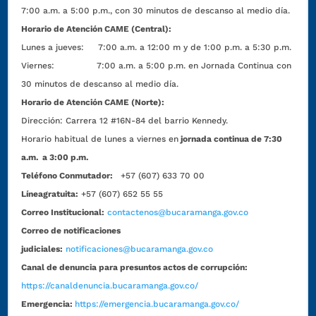
7:00 a.m. a 5:00 p.m., con 30 minutos de descanso al medio día.
Horario de Atención CAME (Central):
Lunes a jueves: 7:00 a.m. a 12:00 m y de 1:00 p.m. a 5:30 p.m.
Viernes: 7:00 a.m. a 5:00 p.m. en Jornada Continua con
30 minutos de descanso al medio día.
Horario de Atención CAME (Norte):
Dirección:
Carrera 12 #16N-84 del barrio Kennedy.
Horario habitual de lunes a viernes en
jornada continua de 7:30
a.m. a 3:00 p.m.
Teléfono Conmutador:
+57 (607) 633 70 00
Líneagratuita:
+57 (607) 652 55 55
Correo Institucional:
contactenos@bucaramanga.gov.co
Correo de notificaciones
judiciales:
notificaciones@bucaramanga.gov.co
Canal de denuncia para presuntos actos de corrupción:
https://canaldenuncia.bucaramanga.gov.co/
Emergencia:
https://emergencia.bucaramanga.gov.co/