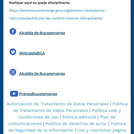
Radique aquí su queja disciplinaria:
https://www.bucaramanga.gov.co/gobierno-ciudadanos-
1/secretarias/oficina-de-control-interno-disciplinario/
Alcaldía de Bucaramanga
Funcionarios y contratistas
@AlcaldíaBGA
Alcaldía de Bucaramanga
PrensaBucaramanga
Autorización de Tratamiento de Datos Personales
|
Política
de Tratamiento de Datos Personales
|
Política web y
condiciones de uso
|
Política editorial
|
Plan de
comunicaciones
|
Política de derechos de autor
|
Política
de Seguridad de la Información
|
Uso y monitoreo pagina