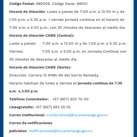
Código Postal:
680006. Código Dane: 68001.
Horario de Atención:
Lunes a jueves de 7:00 a.m. a 12:00 m y de
1:00 p.m. a 5:30 p.m. / viernes jornada continua en el horario de
7:00 a.m. a 5:00 p.m., con 30 minutos de descanso al medio día.
Horario de Atención CAME (Central):
Lunes a jueves: 7:00 a.m. a 12:00 m y de 1:00 p.m. a 5:30 p.m.
Viernes: 7:00 a.m. a 5:00 p.m. en Jornada Continua con
30 minutos de descanso al medio día.
Horario de Atención CAME (Norte):
Dirección:
Carrera 12 #16N-84 del barrio Kennedy.
Horario habitual de lunes a viernes en
jornada continua de 7:30
a.m. a 3:00 p.m.
Teléfono Conmutador:
+57 (607) 633 70 00
Líneagratuita:
+57 (607) 652 55 55
Correo Institucional:
contactenos@bucaramanga.gov.co
Correo de notificaciones
judiciales:
notificaciones@bucaramanga.gov.co