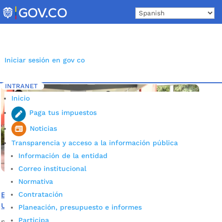
Skip
to
content
Iniciar sesión en gov co
INTRANET
Inicio
Etiqueta: Vuelo internacional
5
Inicio
Paga tus impuestos
Noticias
Transparencia y acceso a la información pública
Información de la entidad
Correo institucional
Normativa
Contratación
Bucaramanga ya tiene vuelo directo hacia Estados
Unidos
Planeación, presupuesto e informes
Participa
por
Alcaldía de Bucaramanga
|
Nov 18, 2020
|
Noticias