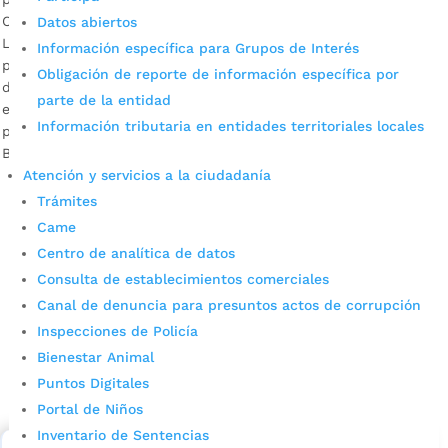
Con la entrada en operación de la ruta aérea entre Fort
Datos abiertos
Lauderdale (EEUU) y Bucaramanga, la ciudad abre sus
Información específica para Grupos de Interés
puertas a un mercado global que fortalecerá la reactivación
Obligación de reporte de información específica por
del turismo, la inversión en la región y las alianzas
parte de la entidad
educativas. Este miércoles 18 de noviembre, sobre las 2:00
Información tributaria en entidades territoriales locales
p.m., arribará al Aeropuerto Internacional Palonegro de
Bucaramanga […]
Atención y servicios a la ciudadanía
Trámites
Came
Centro de analítica de datos
Consulta de establecimientos comerciales
Canal de denuncia para presuntos actos de corrupción
Inspecciones de Policía
Cupos Escolares Bucaramanga 2022
Bienestar Animal
Puntos Digitales
Consulta aqui los pasos para inscribirse y solicitar un
cupo escolar en los colegios oficiales de
Portal de Niños
Bucaramanga.
Inventario de Sentencias