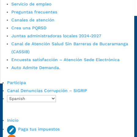
Servicio de empleo
Alcaldía de Bucaramanga
Preguntas frecuentes
Sede principal
Canales de atención
Crea una PQRSD
Juntas administradoras locales 2024-2027
Canal de Atención Salud Sin Barreras de Bucaramanga
(CASSIB)
Encuesta satisfacción – Atención Sede Electrónica
Auto Admite Demanda.
Participa
Canal Denuncias Corrupción – SIGRIP
Dirección Fase I:
Calle 35 # 10-43, Bucaramanga, Santander,
Colombia.
Dirección Fase II:
Carrera 11 # 34-52, Bucaramanga, Santander,
Colombia
Inicio
Código Postal:
680006. Código Dane: 68001.
Paga tus impuestos
Horario de Atención:
Lunes a jueves de 7:00 a.m. a 12:00 m y de