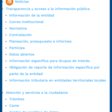
Noticias
1:00 p.m. a 5:30 p.m. / viernes jornada continua en el horario de
Transparencia y acceso a la información pública
7:00 a.m. a 5:00 p.m., con 30 minutos de descanso al medio día.
Información de la entidad
Horario de Atención CAME (Central):
Correo institucional
Lunes a jueves: 7:00 a.m. a 12:00 m y de 1:00 p.m. a 5:30 p.m.
Normativa
Viernes: 7:00 a.m. a 5:00 p.m. en Jornada Continua con
Contratación
30 minutos de descanso al medio día.
Planeación, presupuesto e informes
Horario de Atención CAME (Norte):
Participa
Dirección:
Carrera 12 #16N-84 del barrio Kennedy.
Datos abiertos
Horario habitual de lunes a viernes en
jornada continua de 7:30
Información específica para Grupos de Interés
a.m. a 3:00 p.m.
Obligación de reporte de información específica por
Teléfono Conmutador:
+57 (607) 633 70 00
parte de la entidad
Líneagratuita:
+57 (607) 652 55 55
Información tributaria en entidades territoriales locales
Correo Institucional:
contactenos@bucaramanga.gov.co
Correo de notificaciones
Atención y servicios a la ciudadanía
judiciales:
notificaciones@bucaramanga.gov.co
Trámites
Canal de denuncia para presuntos actos de corrupción:
Came
https://canaldenuncia.bucaramanga.gov.co/