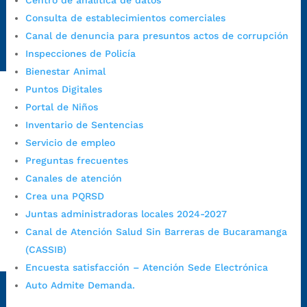
Centro de analítica de datos
Emergencia:
https://emergencia.bucaramanga.gov.co/
Consulta de establecimientos comerciales
Radique aquí su queja disciplinaria:
Canal de denuncia para presuntos actos de corrupción
https://www.bucaramanga.gov.co/gobierno-ciudadanos-
Inspecciones de Policía
1/secretarias/oficina-de-control-interno-disciplinario/
Bienestar Animal
Puntos Digitales
Portal de Niños
Alcaldía de Bucaramanga
Inventario de Sentencias
Funcionarios y contratistas
Servicio de empleo
@AlcaldíaBGA
Preguntas frecuentes
Canales de atención
Crea una PQRSD
Alcaldía de Bucaramanga
Juntas administradoras locales 2024-2027
Canal de Atención Salud Sin Barreras de Bucaramanga
(CASSIB)
PrensaBucaramanga
Encuesta satisfacción – Atención Sede Electrónica
Autorización de Tratamiento de Datos Personales
|
Política
Auto Admite Demanda.
de Tratamiento de Datos Personales
|
Política web y