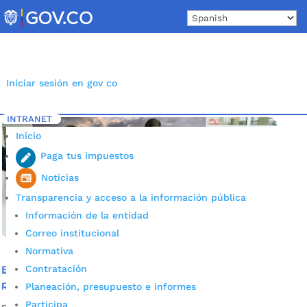
Skip
to
content
Iniciar sesión en gov co
INTRANET
Inicio
Etiqueta: Vuelo Bucaramanga - Estados Unidos
5
Inicio
Paga tus impuestos
Noticias
Transparencia y acceso a la información pública
Información de la entidad
Correo institucional
Normativa
Contratación
Bucaramanga se conecta con el mundo a través de la
primera ruta internacional a los Estados Unidos
Planeación, presupuesto e informes
Participa
por
Alcaldía de Bucaramanga
|
Nov 19, 2020
|
Noticias