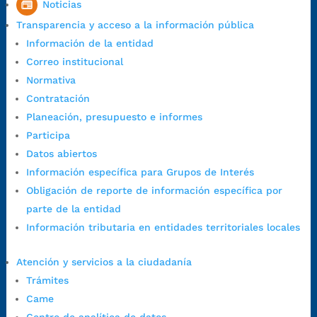
Noticias
1:00 p.m. a 5:30 p.m. / viernes jornada continua en el horario de
Transparencia y acceso a la información pública
7:00 a.m. a 5:00 p.m., con 30 minutos de descanso al medio día.
Información de la entidad
Horario de Atención CAME (Central):
Correo institucional
Lunes a jueves: 7:00 a.m. a 12:00 m y de 1:00 p.m. a 5:30 p.m.
Normativa
Viernes: 7:00 a.m. a 5:00 p.m. en Jornada Continua con
Contratación
30 minutos de descanso al medio día.
Planeación, presupuesto e informes
Horario de Atención CAME (Norte):
Participa
Dirección:
Carrera 12 #16N-84 del barrio Kennedy.
Datos abiertos
Horario habitual de lunes a viernes en
jornada continua de 7:30
Información específica para Grupos de Interés
a.m. a 3:00 p.m.
Obligación de reporte de información específica por
Teléfono Conmutador:
+57 (607) 633 70 00
parte de la entidad
Líneagratuita:
+57 (607) 652 55 55
Información tributaria en entidades territoriales locales
Correo Institucional:
contactenos@bucaramanga.gov.co
Correo de notificaciones
Atención y servicios a la ciudadanía
judiciales:
notificaciones@bucaramanga.gov.co
Trámites
Canal de denuncia para presuntos actos de corrupción:
Came
https://canaldenuncia.bucaramanga.gov.co/