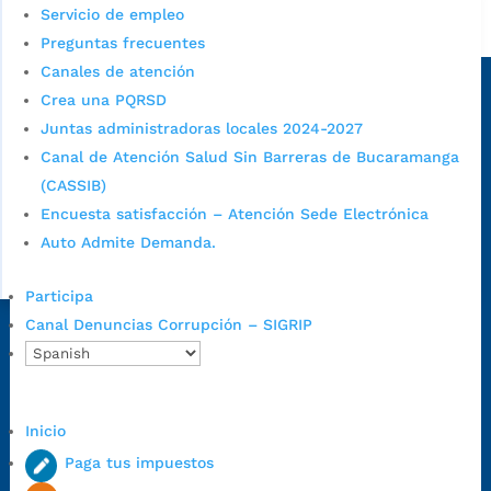
Servicio de empleo
Alcaldía de Bucaramanga
Preguntas frecuentes
Sede principal
Canales de atención
Crea una PQRSD
Juntas administradoras locales 2024-2027
Canal de Atención Salud Sin Barreras de Bucaramanga
(CASSIB)
Encuesta satisfacción – Atención Sede Electrónica
Auto Admite Demanda.
Participa
Canal Denuncias Corrupción – SIGRIP
Dirección Fase I:
Calle 35 # 10-43, Bucaramanga, Santander,
Colombia.
Dirección Fase II:
Carrera 11 # 34-52, Bucaramanga, Santander,
Colombia
Inicio
Código Postal:
680006. Código Dane: 68001.
Paga tus impuestos
Horario de Atención:
Lunes a jueves de 7:00 a.m. a 12:00 m y de