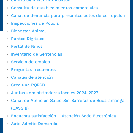
Centro de analítica de datos
Emergencia:
https://emergencia.bucaramanga.gov.co/
Consulta de establecimientos comerciales
Radique aquí su queja disciplinaria:
Canal de denuncia para presuntos actos de corrupción
https://www.bucaramanga.gov.co/gobierno-ciudadanos-
Inspecciones de Policía
1/secretarias/oficina-de-control-interno-disciplinario/
Bienestar Animal
Puntos Digitales
Portal de Niños
Alcaldía de Bucaramanga
Inventario de Sentencias
Funcionarios y contratistas
Servicio de empleo
@AlcaldíaBGA
Preguntas frecuentes
Canales de atención
Crea una PQRSD
Alcaldía de Bucaramanga
Juntas administradoras locales 2024-2027
Canal de Atención Salud Sin Barreras de Bucaramanga
(CASSIB)
PrensaBucaramanga
Encuesta satisfacción – Atención Sede Electrónica
Autorización de Tratamiento de Datos Personales
|
Política
Auto Admite Demanda.
de Tratamiento de Datos Personales
|
Política web y