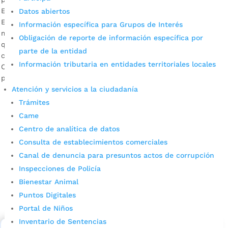
Esta ruta aérea directa a la ciudad de Fort Lauderdale,
Datos abiertos
Estados Unidos, tendrá una frecuencia diaria los lunes,
Información específica para Grupos de Interés
miércoles y viernes. Ya son dos los vuelos internacionales
Obligación de reporte de información específica por
que enlazan a Bucaramanga con el mundo (el primero es
parte de la entidad
con la Ciudad de Panamá). Descargar audios: Juan Carlos
Información tributaria en entidades territoriales locales
Cárdenas, alcalde de Bucaramanga / Juan Camilo Beltrán,
presidente […]
Atención y servicios a la ciudadanía
Trámites
Came
Centro de analítica de datos
Consulta de establecimientos comerciales
Canal de denuncia para presuntos actos de corrupción
Inspecciones de Policía
Cupos Escolares Bucaramanga 2022
Bienestar Animal
Puntos Digitales
Consulta aqui los pasos para inscribirse y solicitar un
cupo escolar en los colegios oficiales de
Portal de Niños
Bucaramanga.
Inventario de Sentencias