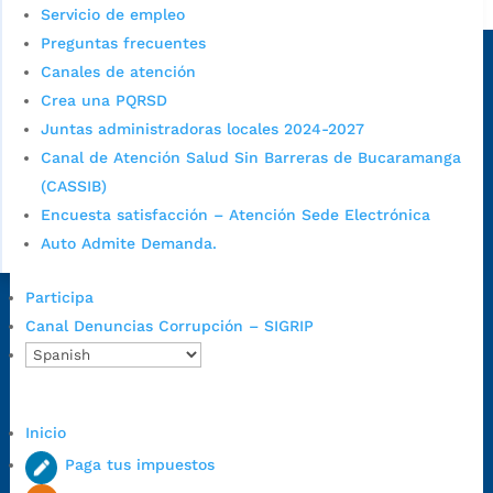
Alcaldía de Bucaramanga
Servicio de empleo
Sede principal
Preguntas frecuentes
Canales de atención
Crea una PQRSD
Juntas administradoras locales 2024-2027
Canal de Atención Salud Sin Barreras de Bucaramanga
(CASSIB)
Encuesta satisfacción – Atención Sede Electrónica
Auto Admite Demanda.
Participa
Dirección Fase I:
Calle 35 # 10-43, Bucaramanga, Santander,
Canal Denuncias Corrupción – SIGRIP
Colombia.
Dirección Fase II:
Carrera 11 # 34-52, Bucaramanga, Santander,
Colombia
Código Postal:
680006. Código Dane: 68001.
Inicio
Horario de Atención:
Lunes a jueves de 7:00 a.m. a 12:00 m y de
Paga tus impuestos
1:00 p.m. a 5:30 p.m. / viernes jornada continua en el horario de