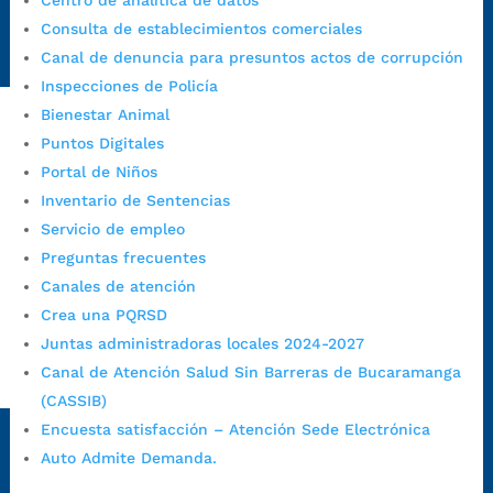
Centro de analítica de datos
Radique aquí su queja disciplinaria:
Consulta de establecimientos comerciales
https://www.bucaramanga.gov.co/gobierno-ciudadanos-
Canal de denuncia para presuntos actos de corrupción
1/secretarias/oficina-de-control-interno-disciplinario/
Inspecciones de Policía
Bienestar Animal
Puntos Digitales
Alcaldía de Bucaramanga
Portal de Niños
Funcionarios y contratistas
Inventario de Sentencias
Servicio de empleo
@AlcaldíaBGA
Preguntas frecuentes
Canales de atención
Alcaldía de Bucaramanga
Crea una PQRSD
Juntas administradoras locales 2024-2027
Canal de Atención Salud Sin Barreras de Bucaramanga
PrensaBucaramanga
(CASSIB)
Autorización de Tratamiento de Datos Personales
|
Política
Encuesta satisfacción – Atención Sede Electrónica
de Tratamiento de Datos Personales
|
Política web y
Auto Admite Demanda.
condiciones de uso
|
Política editorial
|
Plan de
comunicaciones
|
Política de derechos de autor
|
Política