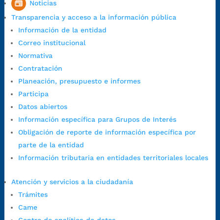
Noticias
7:00 a.m. a 5:00 p.m., con 30 minutos de descanso al medio día.
Transparencia y acceso a la información pública
Horario de Atención CAME (Central):
Información de la entidad
Lunes a jueves: 7:00 a.m. a 12:00 m y de 1:00 p.m. a 5:30 p.m.
Correo institucional
Viernes: 7:00 a.m. a 5:00 p.m. en Jornada Continua con
Normativa
30 minutos de descanso al medio día.
Contratación
Horario de Atención CAME (Norte):
Planeación, presupuesto e informes
Dirección:
Carrera 12 #16N-84 del barrio Kennedy.
Participa
Horario habitual de lunes a viernes en
jornada continua de 7:30
Datos abiertos
a.m. a 3:00 p.m.
Información específica para Grupos de Interés
Teléfono Conmutador:
+57 (607) 633 70 00
Obligación de reporte de información específica por
Líneagratuita:
+57 (607) 652 55 55
parte de la entidad
Correo Institucional:
contactenos@bucaramanga.gov.co
Información tributaria en entidades territoriales locales
Correo de notificaciones
judiciales:
notificaciones@bucaramanga.gov.co
Atención y servicios a la ciudadanía
Canal de denuncia para presuntos actos de corrupción:
Trámites
https://canaldenuncia.bucaramanga.gov.co/
Came
Emergencia:
https://emergencia.bucaramanga.gov.co/