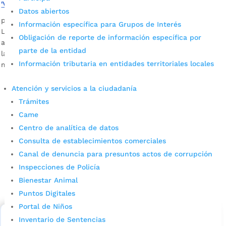
‘Vecinos del CAI’, el nuevo modelo del servicio de Policía
Datos abiertos
por
Alcaldía de Bucaramanga
|
Jul 23, 2023
|
Noticias
Información específica para Grupos de Interés
La Dirección General de la Policía Nacional de Colombia, en
Obligación de reporte de información específica por
articulación con la Alcaldía de Bucaramanga, realizó el
parte de la entidad
lanzamiento en la capital santandereana de este nuevo
Información tributaria en entidades territoriales locales
modelo enfocado a la ciudadanía.
Atención y servicios a la ciudadanía
Trámites
Came
Centro de analítica de datos
Consulta de establecimientos comerciales
Canal de denuncia para presuntos actos de corrupción
Cupos Escolares Bucaramanga 2022
Inspecciones de Policía
Bienestar Animal
Consulta aqui los pasos para inscribirse y solicitar un
cupo escolar en los colegios oficiales de
Puntos Digitales
Bucaramanga.
Portal de Niños
Inventario de Sentencias