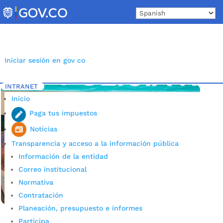
Skip
to
content
Iniciar sesión en gov co
INTRANET
Inicio
Etiqueta: VECINOS DEL CAI
5
Inicio
Paga tus impuestos
Noticias
Transparencia y acceso a la información pública
Información de la entidad
Correo institucional
Normativa
Contratación
Planeación, presupuesto e informes
Participa