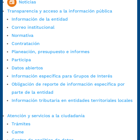
Noticias
Horario de Atención:
Lunes a jueves de 7:00 a.m. a 12:00 m y de
Transparencia y acceso a la información pública
1:00 p.m. a 5:30 p.m. / viernes jornada continua en el horario de
Información de la entidad
7:00 a.m. a 5:00 p.m., con 30 minutos de descanso al medio día.
Correo institucional
Horario de Atención CAME (Central):
Normativa
Lunes a jueves: 7:00 a.m. a 12:00 m y de 1:00 p.m. a 5:30 p.m.
Contratación
Viernes: 7:00 a.m. a 5:00 p.m. en Jornada Continua con
Planeación, presupuesto e informes
30 minutos de descanso al medio día.
Participa
Horario de Atención CAME (Norte):
Datos abiertos
Dirección:
Carrera 12 #16N-84 del barrio Kennedy.
Información específica para Grupos de Interés
Horario habitual de lunes a viernes en
jornada continua de 7:30
Obligación de reporte de información específica por
a.m. a 3:00 p.m.
parte de la entidad
Teléfono Conmutador:
+57 (607) 633 70 00
Información tributaria en entidades territoriales locales
Líneagratuita:
+57 (607) 652 55 55
Correo Institucional:
contactenos@bucaramanga.gov.co
Atención y servicios a la ciudadanía
Correo de notificaciones
Trámites
judiciales:
notificaciones@bucaramanga.gov.co
Came
Canal de denuncia para presuntos actos de corrupción: