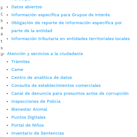
Datos abiertos
por
Alcaldía de Bucaramanga
|
Abr 16, 2020
|
Noticias
Con esta plataforma tecnológica la Alcaldía de Bucaramanga
Información específica para Grupos de Interés
hará monitoreo de precios a supermercados, tiendas y
Obligación de reporte de información específica por
abarrotes sobre productos necesarios. Juan Carlos Cárdenas
parte de la entidad
Rey, alcalde de Bucaramanga Descargar audio Para apoyar el
Información tributaria en entidades territoriales locales
trabajo de monitoreo que lleva a cabo desde hace una
semana el DANE y así contribuir al control y la vigilancia de
Atención y servicios a la ciudadanía
los […]
Trámites
Came
Centro de analítica de datos
Consulta de establecimientos comerciales
Canal de denuncia para presuntos actos de corrupción
Inspecciones de Policía
Bienestar Animal
Cupos Escolares Bucaramanga 2022
Puntos Digitales
Consulta aqui los pasos para inscribirse y solicitar un
Portal de Niños
cupo escolar en los colegios oficiales de
Inventario de Sentencias