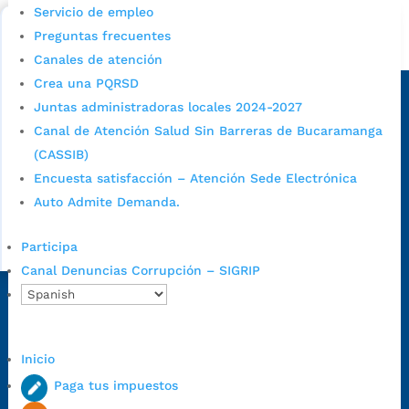
Bucaramanga.
Servicio de empleo
Preguntas frecuentes
Alcaldía de Bucaramanga
Canales de atención
Sede principal
Crea una PQRSD
Juntas administradoras locales 2024-2027
Canal de Atención Salud Sin Barreras de Bucaramanga
(CASSIB)
Encuesta satisfacción – Atención Sede Electrónica
Auto Admite Demanda.
Participa
Canal Denuncias Corrupción – SIGRIP
Dirección Fase I:
Calle 35 # 10-43, Bucaramanga, Santander,
Colombia.
Dirección Fase II:
Carrera 11 # 34-52, Bucaramanga, Santander,
Inicio
Colombia
Paga tus impuestos
Código Postal:
680006. Código Dane: 68001.