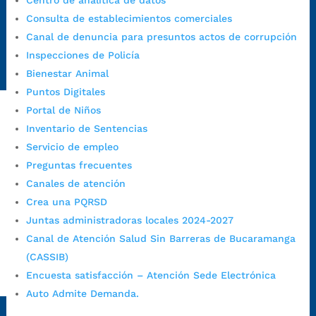
Centro de analítica de datos
https://canaldenuncia.bucaramanga.gov.co/
Consulta de establecimientos comerciales
Emergencia:
https://emergencia.bucaramanga.gov.co/
Canal de denuncia para presuntos actos de corrupción
Radique aquí su queja disciplinaria:
Inspecciones de Policía
https://www.bucaramanga.gov.co/gobierno-ciudadanos-
Bienestar Animal
1/secretarias/oficina-de-control-interno-disciplinario/
Puntos Digitales
Portal de Niños
Inventario de Sentencias
Alcaldía de Bucaramanga
Servicio de empleo
Funcionarios y contratistas
Preguntas frecuentes
@AlcaldíaBGA
Canales de atención
Crea una PQRSD
Juntas administradoras locales 2024-2027
Alcaldía de Bucaramanga
Canal de Atención Salud Sin Barreras de Bucaramanga
(CASSIB)
Encuesta satisfacción – Atención Sede Electrónica
PrensaBucaramanga
Auto Admite Demanda.
Autorización de Tratamiento de Datos Personales
|
Política