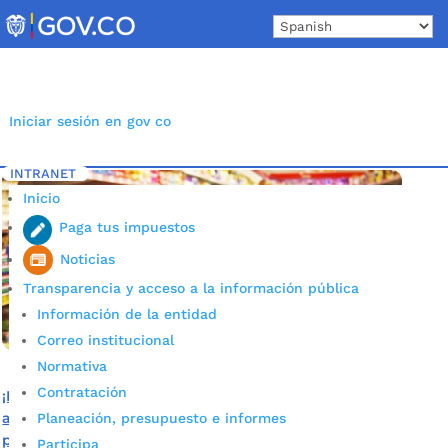
Skip
to
content
Iniciar sesión en gov co
INTRANET
Inicio
Etiqueta: Tu cuenta cuenta
5
Inicio
Paga tus impuestos
Noticias
Transparencia y acceso a la información pública
Información de la entidad
Correo institucional
Normativa
Contratación
¡Bumangueses! Recuerden que está disponible el
aplicativo “Tu cuenta cuenta” que permitirá controlar los
Planeación, presupuesto e informes
precios de artículos de primera necesidad
Participa