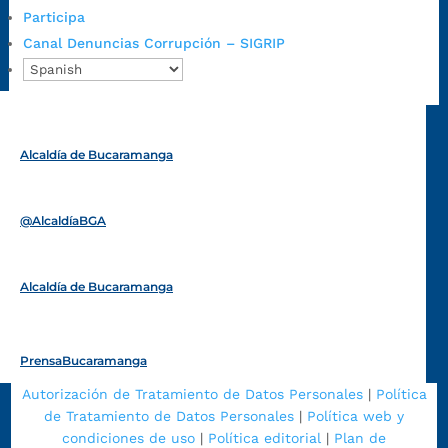
Participa
Radique aquí su queja disciplinaria:
Canal Denuncias Corrupción – SIGRIP
https://www.bucaramanga.gov.co/gobierno-ciudadanos-
1/secretarias/oficina-de-control-interno-disciplinario/
Alcaldía de Bucaramanga
Funcionarios y contratistas
@AlcaldíaBGA
Alcaldía de Bucaramanga
PrensaBucaramanga
Autorización de Tratamiento de Datos Personales
|
Política
de Tratamiento de Datos Personales
|
Política web y
condiciones de uso
|
Política editorial
|
Plan de