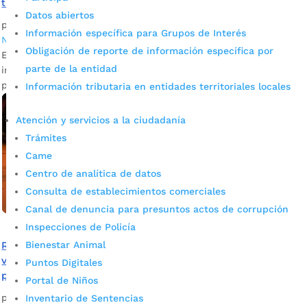
traslado de la última familia Yukpa
Datos abiertos
por
Joselyn Osorio
|
Abr 2, 2022
|
Alcaldía de Bucaramanga
,
Información específica para Grupos de Interés
Noticias
Obligación de reporte de información específica por
Este sábado se realizó el traslado de la última familia
parte de la entidad
indígena Yukpa, asentada desde finales del 2021 en el
parque García Rovira.
Información tributaria en entidades territoriales locales
Atención y servicios a la ciudadanía
Trámites
Came
Centro de analítica de datos
Consulta de establecimientos comerciales
Canal de denuncia para presuntos actos de corrupción
Inspecciones de Policía
Bienestar Animal
Retornando al origen, una historia contada por
venezolanos que desde Bucaramanga regresaron a su
Puntos Digitales
país
Portal de Niños
por
Alcaldía de Bucaramanga
|
Jul 17, 2020
|
Noticias
Inventario de Sentencias