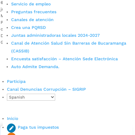
6.107 ciudadanos venezolanos retornaron a su país en las 35
Servicio de empleo
jornadas de traslados humanitarios que la Administración
Preguntas frecuentes
Municipal, con el apoyo de Migración Colombia, Personería y
Canales de atención
Policía Nacional y Ejército, realizó desde marzo pasado
Crea una PQRSD
cuando se declaró emergencia sanitaria por Covid-19.
Juntas administradoras locales 2024-2027
Descargar audios: Óscar Suárez / Arinnys Escudero / Mario
Guerrero / Alcalde de Bucaramanga, […]
Canal de Atención Salud Sin Barreras de Bucaramanga
(CASSIB)
Encuesta satisfacción – Atención Sede Electrónica
Auto Admite Demanda.
Participa
Canal Denuncias Corrupción – SIGRIP
Cupos Escolares Bucaramanga 2022
Consulta aqui los pasos para inscribirse y solicitar un
Inicio
cupo escolar en los colegios oficiales de
Bucaramanga.
Paga tus impuestos