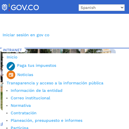
Skip
to
content
Iniciar sesión en gov co
INTRANET
Inicio
Etiqueta: Traslados Humanitarios
5
Inicio
Paga tus impuestos
Noticias
Transparencia y acceso a la información pública
Información de la entidad
Correo institucional
Normativa
Contratación
Planeación, presupuesto e informes
¡Recuperamos el parque García Rovira! Se adelantó el
Participa