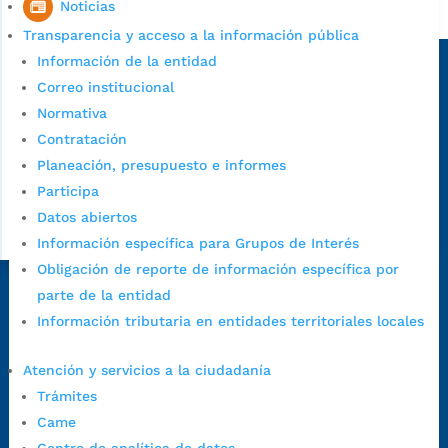
Noticias
Alcaldía de Bucaramanga
Transparencia y acceso a la información pública
Sede principal
Información de la entidad
Correo institucional
Normativa
Contratación
Planeación, presupuesto e informes
Participa
Datos abiertos
Información específica para Grupos de Interés
Obligación de reporte de información específica por
parte de la entidad
Dirección Fase I:
Calle 35 # 10-43, Bucaramanga, Santander,
Información tributaria en entidades territoriales locales
Colombia.
Dirección Fase II:
Carrera 11 # 34-52, Bucaramanga, Santander,
Atención y servicios a la ciudadanía
Colombia
Trámites
Código Postal:
680006. Código Dane: 68001.
Came
Horario de Atención:
Lunes a jueves de 7:00 a.m. a 12:00 m y de