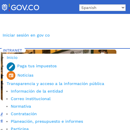
Skip
to
content
Iniciar sesión en gov co
INTRANET
Inicio
Etiqueta: Transformación de Entornos
5
Inicio
Paga tus impuestos
Noticias
Transparencia y acceso a la información pública
Información de la entidad
Correo institucional
Normativa
Contratación
Alcaldía de Bucaramanga inició transformación social y
en seguridad del parque Centenario y sus alrededores
Planeación, presupuesto e informes
Participa
por
Alcaldía de Bucaramanga
|
Oct 16, 2020
|
Noticias