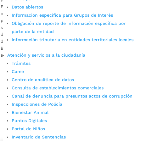
El Gobierno Local, en aras de consolidar a Bucaramanga
Datos abiertos
como una ciudad segura y de oportunidades, tiene
Información específica para Grupos de Interés
proyectado intervenir 19 puntos neurálgicos, llevando toda
Obligación de reporte de información específica por
su oferta institucional. La banda de microtráfico que
parte de la entidad
delinquía en el mencionado parque, ‘La 30’, ya fue
Información tributaria en entidades territoriales locales
desarticulada. Fotografía: Suministrada Prensa Alcaldía de
Bucaramanga. Descargar audio: José David Cavanzo,
Atención y servicios a la ciudadanía
secretario del […]
Trámites
Came
Centro de analítica de datos
Consulta de establecimientos comerciales
Canal de denuncia para presuntos actos de corrupción
Inspecciones de Policía
Bienestar Animal
Cupos Escolares Bucaramanga 2022
Puntos Digitales
Consulta aqui los pasos para inscribirse y solicitar un
Portal de Niños
cupo escolar en los colegios oficiales de
Inventario de Sentencias