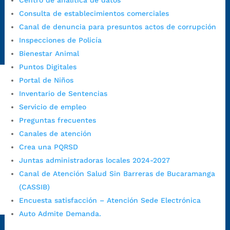
Centro de analítica de datos
https://canaldenuncia.bucaramanga.gov.co/
Consulta de establecimientos comerciales
Emergencia:
https://emergencia.bucaramanga.gov.co/
Canal de denuncia para presuntos actos de corrupción
Radique aquí su queja disciplinaria:
Inspecciones de Policía
https://www.bucaramanga.gov.co/gobierno-ciudadanos-
Bienestar Animal
1/secretarias/oficina-de-control-interno-disciplinario/
Puntos Digitales
Portal de Niños
Inventario de Sentencias
Alcaldía de Bucaramanga
Servicio de empleo
Funcionarios y contratistas
Preguntas frecuentes
@AlcaldíaBGA
Canales de atención
Crea una PQRSD
Juntas administradoras locales 2024-2027
Alcaldía de Bucaramanga
Canal de Atención Salud Sin Barreras de Bucaramanga
(CASSIB)
Encuesta satisfacción – Atención Sede Electrónica
PrensaBucaramanga
Auto Admite Demanda.
Autorización de Tratamiento de Datos Personales
|
Política