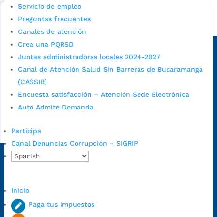
Bucaramanga.
Servicio de empleo
Preguntas frecuentes
Alcaldía de Bucaramanga
Canales de atención
Sede principal
Crea una PQRSD
Juntas administradoras locales 2024-2027
Canal de Atención Salud Sin Barreras de Bucaramanga
(CASSIB)
Encuesta satisfacción – Atención Sede Electrónica
Auto Admite Demanda.
Participa
Canal Denuncias Corrupción – SIGRIP
Dirección Fase I:
Calle 35 # 10-43, Bucaramanga, Santander,
Colombia.
Dirección Fase II:
Carrera 11 # 34-52, Bucaramanga, Santander,
Inicio
Colombia
Paga tus impuestos
Código Postal:
680006. Código Dane: 68001.