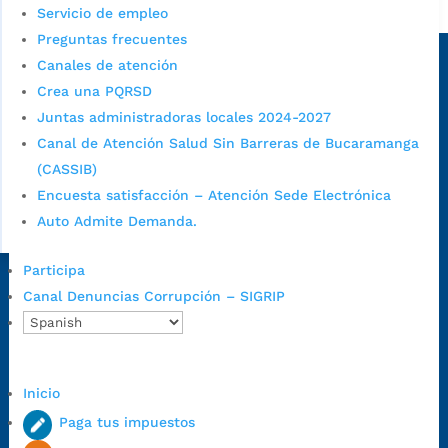
Alcaldía de Bucaramanga
Servicio de empleo
Preguntas frecuentes
Sede principal
Canales de atención
Crea una PQRSD
Juntas administradoras locales 2024-2027
Canal de Atención Salud Sin Barreras de Bucaramanga
(CASSIB)
Encuesta satisfacción – Atención Sede Electrónica
Auto Admite Demanda.
Participa
Dirección Fase I:
Calle 35 # 10-43, Bucaramanga, Santander,
Canal Denuncias Corrupción – SIGRIP
Colombia.
Dirección Fase II:
Carrera 11 # 34-52, Bucaramanga, Santander,
Colombia
Inicio
Código Postal:
680006. Código Dane: 68001.
Paga tus impuestos
Horario de Atención:
Lunes a jueves de 7:00 a.m. a 12:00 m y de
1:00 p.m. a 5:30 p.m. / viernes jornada continua en el horario de