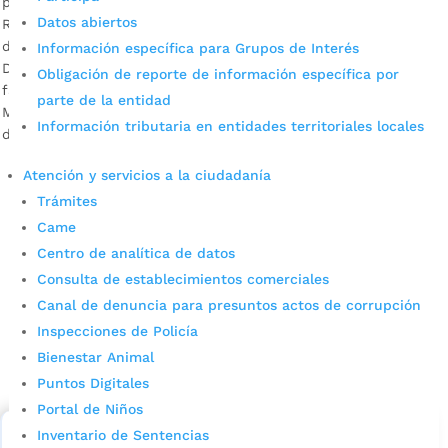
por
Alcaldía de Bucaramanga
|
Feb 20, 2020
|
Noticias
Datos abiertos
Recientemente, fueron entregados 12 títulos en los sectores
de Café Madrid y San Gerardo. Aychel Patricia Morales –
Información específica para Grupos de Interés
Directora del INVISBU Descargar audio Desde 2017, 36
Obligación de reporte de información específica por
familias de los barrios Café Madrid, San Gerardo y Villa
parte de la entidad
Mercedes han recibido el título de propiedad de sus predios
Información tributaria en entidades territoriales locales
debidamente registrados, de las cuales a 12 se les […]
Atención y servicios a la ciudadanía
Trámites
Came
Centro de analítica de datos
Consulta de establecimientos comerciales
Canal de denuncia para presuntos actos de corrupción
Cupos Escolares Bucaramanga 2022
Inspecciones de Policía
Bienestar Animal
Consulta aqui los pasos para inscribirse y solicitar un
Puntos Digitales
cupo escolar en los colegios oficiales de
Bucaramanga.
Portal de Niños
Inventario de Sentencias