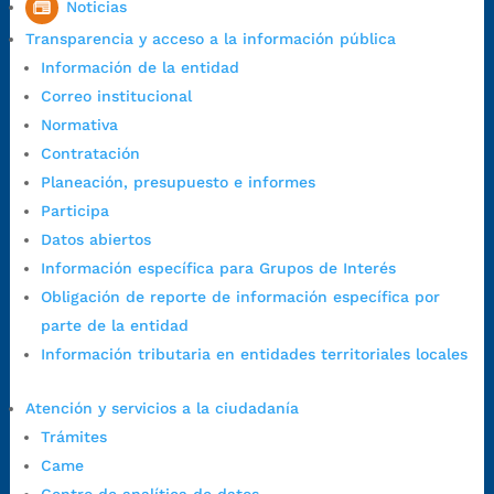
Noticias
7:00 a.m. a 5:00 p.m., con 30 minutos de descanso al medio día.
Transparencia y acceso a la información pública
Horario de Atención CAME (Central):
Información de la entidad
Lunes a jueves: 7:00 a.m. a 12:00 m y de 1:00 p.m. a 5:30 p.m.
Correo institucional
Viernes: 7:00 a.m. a 5:00 p.m. en Jornada Continua con
Normativa
30 minutos de descanso al medio día.
Contratación
Horario de Atención CAME (Norte):
Planeación, presupuesto e informes
Dirección:
Carrera 12 #16N-84 del barrio Kennedy.
Participa
Horario habitual de lunes a viernes en
jornada continua de 7:30
Datos abiertos
a.m. a 3:00 p.m.
Información específica para Grupos de Interés
Teléfono Conmutador:
+57 (607) 633 70 00
Obligación de reporte de información específica por
Líneagratuita:
+57 (607) 652 55 55
parte de la entidad
Correo Institucional:
contactenos@bucaramanga.gov.co
Información tributaria en entidades territoriales locales
Correo de notificaciones
judiciales:
notificaciones@bucaramanga.gov.co
Atención y servicios a la ciudadanía
Canal de denuncia para presuntos actos de corrupción:
Trámites
https://canaldenuncia.bucaramanga.gov.co/
Came
Emergencia:
https://emergencia.bucaramanga.gov.co/