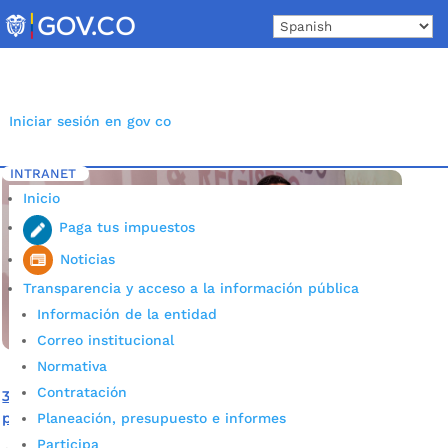
Skip
to
content
Iniciar sesión en gov co
INTRANET
Inicio
Etiqueta: Títulos
5
Inicio
Paga tus impuestos
Noticias
Transparencia y acceso a la información pública
Información de la entidad
Correo institucional
Normativa
Contratación
36 familias han recibido título de propiedad de sus
predios por parte del INVISBU en los últimos tres años
Planeación, presupuesto e informes
Participa