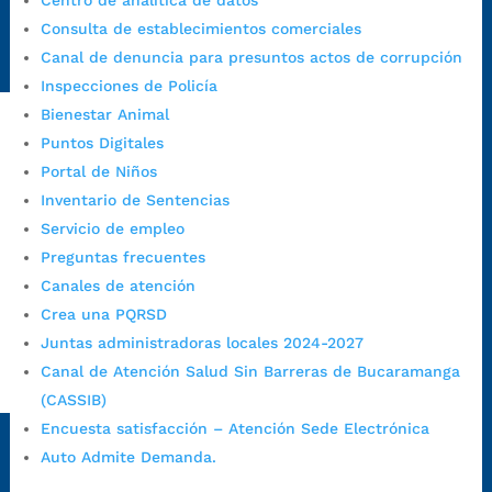
Centro de analítica de datos
Radique aquí su queja disciplinaria:
Consulta de establecimientos comerciales
https://www.bucaramanga.gov.co/gobierno-ciudadanos-
Canal de denuncia para presuntos actos de corrupción
1/secretarias/oficina-de-control-interno-disciplinario/
Inspecciones de Policía
Bienestar Animal
Puntos Digitales
Alcaldía de Bucaramanga
Portal de Niños
Funcionarios y contratistas
Inventario de Sentencias
Servicio de empleo
@AlcaldíaBGA
Preguntas frecuentes
Canales de atención
Alcaldía de Bucaramanga
Crea una PQRSD
Juntas administradoras locales 2024-2027
Canal de Atención Salud Sin Barreras de Bucaramanga
PrensaBucaramanga
(CASSIB)
Autorización de Tratamiento de Datos Personales
|
Política
Encuesta satisfacción – Atención Sede Electrónica
de Tratamiento de Datos Personales
|
Política web y
Auto Admite Demanda.
condiciones de uso
|
Política editorial
|
Plan de