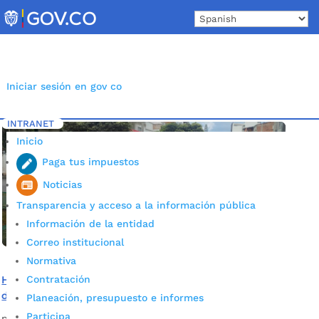
Skip
to
content
Iniciar sesión en gov co
INTRANET
Inicio
Etiqueta: Sistemas de bicicletas
5
Inicio
Paga tus impuestos
Noticias
Transparencia y acceso a la información pública
Información de la entidad
Correo institucional
Normativa
Contratación
Habitantes de calle en proceso de rehabilitación
disfrutaron de CLOBI BGA y de la ciclorrutas de la ciudad
Planeación, presupuesto e informes
Participa
por
Alcaldía de Bucaramanga
|
Oct 8, 2020
|
Noticias