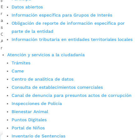
Esta población, actualmente adelanta su proceso de
Datos abiertos
rehabilitación en la Fundación No Te Rindas, también le
Información específica para Grupos de Interés
apuesta al proyecto de la ‘bici’ pública por una movilidad
Obligación de reporte de información específica por
sostenible e incluyente. Descargar audios: Laura Pineda
parte de la entidad
Castrillón, coordinadora del Programa Habitante de Calle /
Información tributaria en entidades territoriales locales
Alexander Quintero, habitante de calle en proceso de
rehabilitación Con el propósito de brindarles […]
Atención y servicios a la ciudadanía
Trámites
Came
Centro de analítica de datos
Consulta de establecimientos comerciales
Canal de denuncia para presuntos actos de corrupción
Inspecciones de Policía
Cupos Escolares Bucaramanga 2022
Bienestar Animal
Puntos Digitales
Consulta aqui los pasos para inscribirse y solicitar un
cupo escolar en los colegios oficiales de
Portal de Niños
Bucaramanga.
Inventario de Sentencias