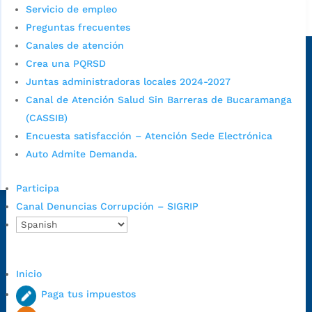
Servicio de empleo
Alcaldía de Bucaramanga
Preguntas frecuentes
Sede principal
Canales de atención
Crea una PQRSD
Juntas administradoras locales 2024-2027
Canal de Atención Salud Sin Barreras de Bucaramanga
(CASSIB)
Encuesta satisfacción – Atención Sede Electrónica
Auto Admite Demanda.
Participa
Canal Denuncias Corrupción – SIGRIP
Dirección Fase I:
Calle 35 # 10-43, Bucaramanga, Santander,
Colombia.
Dirección Fase II:
Carrera 11 # 34-52, Bucaramanga, Santander,
Colombia
Inicio
Código Postal:
680006. Código Dane: 68001.
Paga tus impuestos
Horario de Atención:
Lunes a jueves de 7:00 a.m. a 12:00 m y de