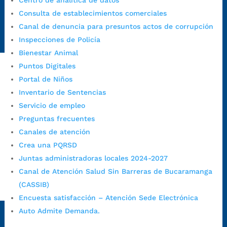
Centro de analítica de datos
Emergencia:
https://emergencia.bucaramanga.gov.co/
Consulta de establecimientos comerciales
Radique aquí su queja disciplinaria:
Canal de denuncia para presuntos actos de corrupción
https://www.bucaramanga.gov.co/gobierno-ciudadanos-
Inspecciones de Policía
1/secretarias/oficina-de-control-interno-disciplinario/
Bienestar Animal
Puntos Digitales
Portal de Niños
Alcaldía de Bucaramanga
Inventario de Sentencias
Funcionarios y contratistas
Servicio de empleo
@AlcaldíaBGA
Preguntas frecuentes
Canales de atención
Crea una PQRSD
Alcaldía de Bucaramanga
Juntas administradoras locales 2024-2027
Canal de Atención Salud Sin Barreras de Bucaramanga
(CASSIB)
PrensaBucaramanga
Encuesta satisfacción – Atención Sede Electrónica
Autorización de Tratamiento de Datos Personales
|
Política
Auto Admite Demanda.
de Tratamiento de Datos Personales
|
Política web y