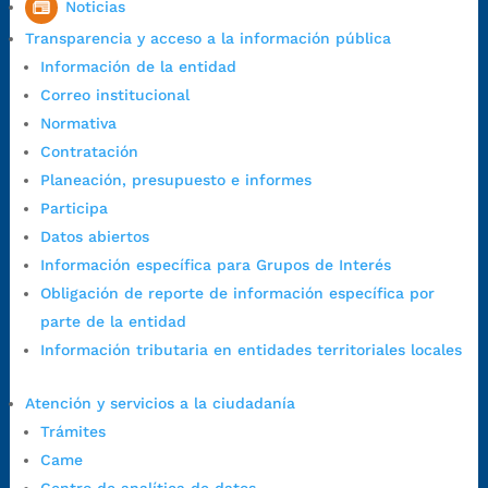
Noticias
1:00 p.m. a 5:30 p.m. / viernes jornada continua en el horario de
Transparencia y acceso a la información pública
7:00 a.m. a 5:00 p.m., con 30 minutos de descanso al medio día.
Información de la entidad
Horario de Atención CAME (Central):
Correo institucional
Lunes a jueves: 7:00 a.m. a 12:00 m y de 1:00 p.m. a 5:30 p.m.
Normativa
Viernes: 7:00 a.m. a 5:00 p.m. en Jornada Continua con
Contratación
30 minutos de descanso al medio día.
Planeación, presupuesto e informes
Horario de Atención CAME (Norte):
Participa
Dirección:
Carrera 12 #16N-84 del barrio Kennedy.
Datos abiertos
Horario habitual de lunes a viernes en
jornada continua de 7:30
Información específica para Grupos de Interés
a.m. a 3:00 p.m.
Obligación de reporte de información específica por
Teléfono Conmutador:
+57 (607) 633 70 00
parte de la entidad
Líneagratuita:
+57 (607) 652 55 55
Información tributaria en entidades territoriales locales
Correo Institucional:
contactenos@bucaramanga.gov.co
Correo de notificaciones
Atención y servicios a la ciudadanía
judiciales:
notificaciones@bucaramanga.gov.co
Trámites
Canal de denuncia para presuntos actos de corrupción:
Came
https://canaldenuncia.bucaramanga.gov.co/