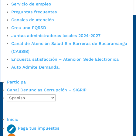
Servicio de empleo
Alcaldía de Bucaramanga
Preguntas frecuentes
Sede principal
Canales de atención
Crea una PQRSD
Juntas administradoras locales 2024-2027
Canal de Atención Salud Sin Barreras de Bucaramanga
(CASSIB)
Encuesta satisfacción – Atención Sede Electrónica
Auto Admite Demanda.
Participa
Canal Denuncias Corrupción – SIGRIP
Dirección Fase I:
Calle 35 # 10-43, Bucaramanga, Santander,
Colombia.
Dirección Fase II:
Carrera 11 # 34-52, Bucaramanga, Santander,
Colombia
Inicio
Código Postal:
680006. Código Dane: 68001.
Paga tus impuestos
Horario de Atención:
Lunes a jueves de 7:00 a.m. a 12:00 m y de