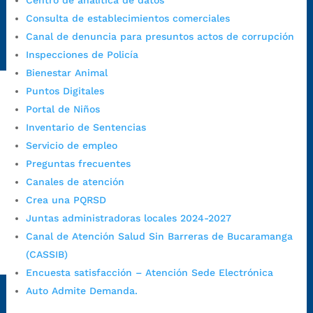
Centro de analítica de datos
Emergencia:
https://emergencia.bucaramanga.gov.co/
Consulta de establecimientos comerciales
Radique aquí su queja disciplinaria:
Canal de denuncia para presuntos actos de corrupción
https://www.bucaramanga.gov.co/gobierno-ciudadanos-
Inspecciones de Policía
1/secretarias/oficina-de-control-interno-disciplinario/
Bienestar Animal
Puntos Digitales
Portal de Niños
Alcaldía de Bucaramanga
Inventario de Sentencias
Funcionarios y contratistas
Servicio de empleo
@AlcaldíaBGA
Preguntas frecuentes
Canales de atención
Crea una PQRSD
Alcaldía de Bucaramanga
Juntas administradoras locales 2024-2027
Canal de Atención Salud Sin Barreras de Bucaramanga
(CASSIB)
PrensaBucaramanga
Encuesta satisfacción – Atención Sede Electrónica
Autorización de Tratamiento de Datos Personales
|
Política
Auto Admite Demanda.
de Tratamiento de Datos Personales
|
Política web y
condiciones de uso
|
Política editorial
|
Plan de