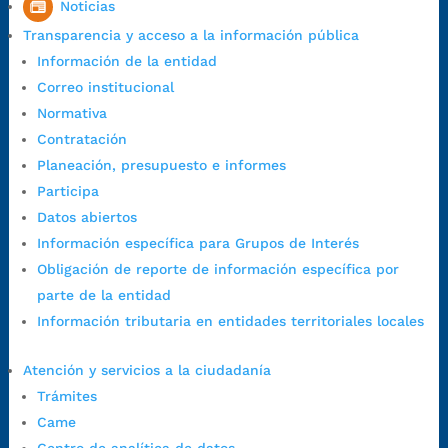
Noticias
1:00 p.m. a 5:30 p.m. / viernes jornada continua en el horario de
Transparencia y acceso a la información pública
7:00 a.m. a 5:00 p.m., con 30 minutos de descanso al medio día.
Información de la entidad
Horario de Atención CAME (Central):
Correo institucional
Lunes a jueves: 7:00 a.m. a 12:00 m y de 1:00 p.m. a 5:30 p.m.
Normativa
Viernes: 7:00 a.m. a 5:00 p.m. en Jornada Continua con
Contratación
30 minutos de descanso al medio día.
Planeación, presupuesto e informes
Horario de Atención CAME (Norte):
Participa
Dirección:
Carrera 12 #16N-84 del barrio Kennedy.
Datos abiertos
Horario habitual de lunes a viernes en
jornada continua de 7:30
Información específica para Grupos de Interés
a.m. a 3:00 p.m.
Obligación de reporte de información específica por
Teléfono Conmutador:
+57 (607) 633 70 00
parte de la entidad
Líneagratuita:
+57 (607) 652 55 55
Información tributaria en entidades territoriales locales
Correo Institucional:
contactenos@bucaramanga.gov.co
Correo de notificaciones
Atención y servicios a la ciudadanía
judiciales:
notificaciones@bucaramanga.gov.co
Trámites
Canal de denuncia para presuntos actos de corrupción:
Came
https://canaldenuncia.bucaramanga.gov.co/