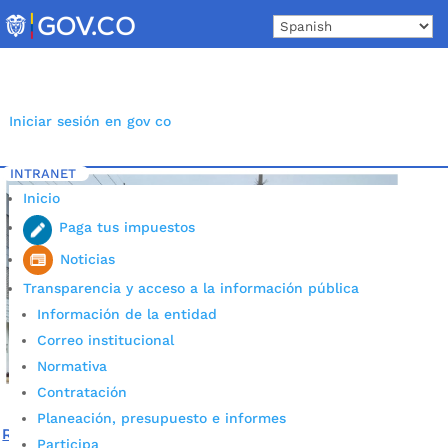
Skip
to
content
Iniciar sesión en gov co
INTRANET
Inicio
Etiqueta: semaforos Bucaramanga
5
Inicio
Paga tus impuestos
Noticias
Transparencia y acceso a la información pública
Información de la entidad
Correo institucional
Normativa
Contratación
Planeación, presupuesto e informes
Recuperamos semaforización de la carrera 27 que fue
Participa