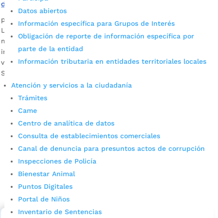
destruida por vándalos
Datos abiertos
por
Pilar Mejía
|
May 4, 2022
|
Noticias
Información específica para Grupos de Interés
Luego de las manifestaciones realizadas el pasado 3 de
Obligación de reporte de información específica por
mayo, la Administración Municipal intervino las
parte de la entidad
intersecciones semaforizadas afectadas por actos
Información tributaria en entidades territoriales locales
vandálicos en cercanía de la Universidad Industrial de
Santander. Fotografía: Prensa Dirección de Tránsito de...
Atención y servicios a la ciudadanía
Trámites
Came
Centro de analítica de datos
Consulta de establecimientos comerciales
Canal de denuncia para presuntos actos de corrupción
Inspecciones de Policía
Cupos Escolares Bucaramanga 2022
Bienestar Animal
Consulta aqui los pasos para inscribirse y solicitar un
Puntos Digitales
cupo escolar en los colegios oficiales de
Portal de Niños
Bucaramanga.
Inventario de Sentencias