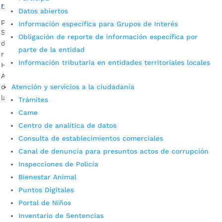
reciclaje de Bucaramanga
Datos abiertos
por
Alcaldía de Bucaramanga
|
Mar 3, 2020
|
Noticias
Información específica para Grupos de Interés
Según el último censo, que realizó en el 2019 la Secretaría
Obligación de reporte de información específica por
de Salud y Ambiente, en Bucaramanga laboran 976
parte de la entidad
recicladores, de los cuales 22 son ciudadanos venezolanos.
Información tributaria en entidades territoriales locales
Henry Andrés Sarmiento Sierra, subsecretario del Medio
Ambiente Bucaramanga Descargar audio El fortalecimiento
Atención y servicios a la ciudadanía
de la población de recicladores para dignificar su condición
laboral en aspectos de salud […]
Trámites
Came
Centro de analítica de datos
Consulta de establecimientos comerciales
Canal de denuncia para presuntos actos de corrupción
Inspecciones de Policía
Bienestar Animal
Puntos Digitales
Cupos Escolares Bucaramanga 2022
Portal de Niños
Consulta aqui los pasos para inscribirse y solicitar un
Inventario de Sentencias