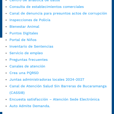
Centro de analítica de datos
Canal de denuncia para presuntos actos de corrupción:
Consulta de establecimientos comerciales
https://canaldenuncia.bucaramanga.gov.co/
Canal de denuncia para presuntos actos de corrupción
Emergencia:
https://emergencia.bucaramanga.gov.co/
Inspecciones de Policía
Radique aquí su queja disciplinaria:
Bienestar Animal
https://www.bucaramanga.gov.co/gobierno-ciudadanos-
Puntos Digitales
1/secretarias/oficina-de-control-interno-disciplinario/
Portal de Niños
Inventario de Sentencias
Servicio de empleo
Alcaldía de Bucaramanga
Preguntas frecuentes
Funcionarios y contratistas
Canales de atención
@AlcaldíaBGA
Crea una PQRSD
Juntas administradoras locales 2024-2027
Canal de Atención Salud Sin Barreras de Bucaramanga
Alcaldía de Bucaramanga
(CASSIB)
Encuesta satisfacción – Atención Sede Electrónica
Auto Admite Demanda.
PrensaBucaramanga