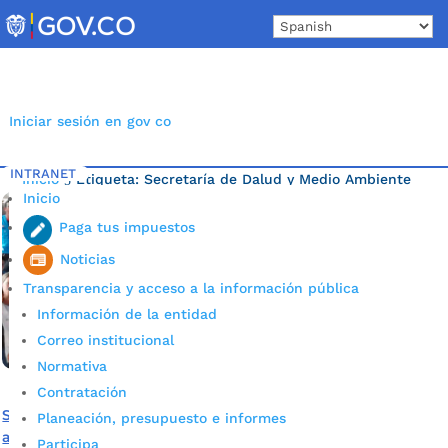
Skip
to
content
Iniciar sesión en gov co
INTRANET
Inicio
Etiqueta: Secretaría de Dalud y Medio Ambiente
5
Inicio
de Bucaramanga
Paga tus impuestos
Noticias
Transparencia y acceso a la información pública
Información de la entidad
Correo institucional
Normativa
Contratación
Se entregará maquinaria y elementos de selección y
Planeación, presupuesto e informes
aprovechamiento de residuos a tres cooperativas de
Participa