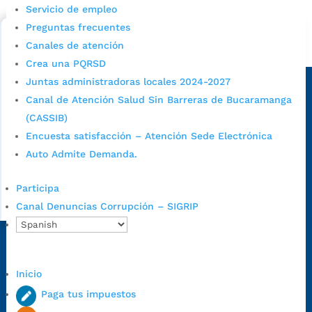
cupo escolar en los colegios oficiales de
Servicio de empleo
Bucaramanga.
Preguntas frecuentes
Canales de atención
Alcaldía de Bucaramanga
Crea una PQRSD
Sede principal
Juntas administradoras locales 2024-2027
Canal de Atención Salud Sin Barreras de Bucaramanga
(CASSIB)
Encuesta satisfacción – Atención Sede Electrónica
Auto Admite Demanda.
Participa
Canal Denuncias Corrupción – SIGRIP
Dirección Fase I:
Calle 35 # 10-43, Bucaramanga, Santander,
Colombia.
Inicio
Dirección Fase II:
Carrera 11 # 34-52, Bucaramanga, Santander,
Paga tus impuestos
Colombia