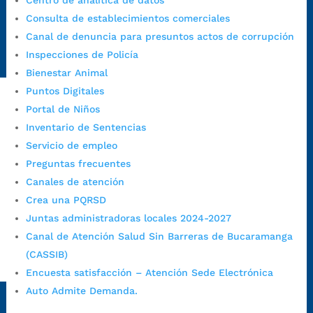
Centro de analítica de datos
Emergencia:
https://emergencia.bucaramanga.gov.co/
Consulta de establecimientos comerciales
Radique aquí su queja disciplinaria:
Canal de denuncia para presuntos actos de corrupción
https://www.bucaramanga.gov.co/gobierno-ciudadanos-
Inspecciones de Policía
1/secretarias/oficina-de-control-interno-disciplinario/
Bienestar Animal
Puntos Digitales
Portal de Niños
Alcaldía de Bucaramanga
Inventario de Sentencias
Funcionarios y contratistas
Servicio de empleo
Preguntas frecuentes
@AlcaldíaBGA
Canales de atención
Crea una PQRSD
Alcaldía de Bucaramanga
Juntas administradoras locales 2024-2027
Canal de Atención Salud Sin Barreras de Bucaramanga
(CASSIB)
PrensaBucaramanga
Encuesta satisfacción – Atención Sede Electrónica
Autorización de Tratamiento de Datos Personales
|
Política
Auto Admite Demanda.
de Tratamiento de Datos Personales
|
Política web y