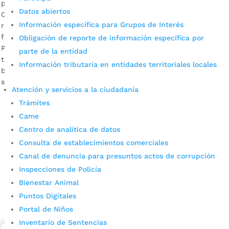
por
Alcaldía de Bucaramanga
|
May 28, 2020
|
Noticias
Datos abiertos
Con un estricto protocolo de bioseguridad se está
Información específica para Grupos de Interés
recibiendo en sus oficinas a cerca de 500 personas entre
funcionarios y contratistas. Claudia Janeth Patiño,
Obligación de reporte de información específica por
Profesional Universitario área de seguridad y salud en el
parte de la entidad
trabajo Descargar audio Atendiendo todas las normas de
Información tributaria en entidades territoriales locales
bioseguridad que hacen posible contener cualquier
situación que afecte la salud de las personas, […]
Atención y servicios a la ciudadanía
Trámites
Came
Centro de analítica de datos
Consulta de establecimientos comerciales
Canal de denuncia para presuntos actos de corrupción
Inspecciones de Policía
Cupos Escolares Bucaramanga 2022
Bienestar Animal
Puntos Digitales
Consulta aqui los pasos para inscribirse y solicitar un
Portal de Niños
cupo escolar en los colegios oficiales de
Inventario de Sentencias
Bucaramanga.