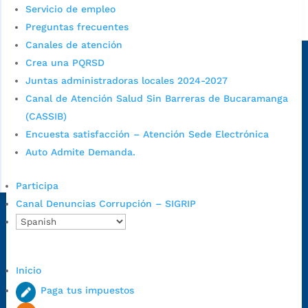
Servicio de empleo
Alcaldía de Bucaramanga
Preguntas frecuentes
Canales de atención
Sede principal
Crea una PQRSD
Juntas administradoras locales 2024-2027
Canal de Atención Salud Sin Barreras de Bucaramanga
(CASSIB)
Encuesta satisfacción – Atención Sede Electrónica
Auto Admite Demanda.
Participa
Canal Denuncias Corrupción – SIGRIP
Dirección Fase I:
Calle 35 # 10-43, Bucaramanga, Santander,
Colombia.
Dirección Fase II:
Carrera 11 # 34-52, Bucaramanga, Santander,
Inicio
Colombia
Paga tus impuestos
Código Postal:
680006. Código Dane: 68001.
Horario de Atención:
Lunes a jueves de 7:00 a.m. a 12:00 m y de