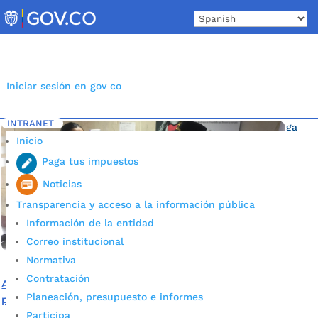
Skip
to
content
Iniciar sesión en gov co
INTRANET
Inicio
Etiqueta: Secretaría Administrativa Bucaramanga
5
Inicio
Paga tus impuestos
Noticias
Transparencia y acceso a la información pública
Información de la entidad
Correo institucional
Normativa
Contratación
Alcaldía de Bucaramanga se prepara para recibir
Planeación, presupuesto e informes
personal de trabajo en sus instalaciones
Participa