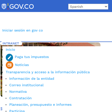
Skip
to
content
Iniciar sesión en gov co
INTRANET
Inicio
Etiqueta: salón comunal
5
Inicio
Paga tus impuestos
Noticias
Transparencia y acceso a la información pública
Información de la entidad
Correo institucional
Normativa
Contratación
Planeación, presupuesto e informes
Se adecuará el salón comunal del barrio Rincón de la Paz
Participa