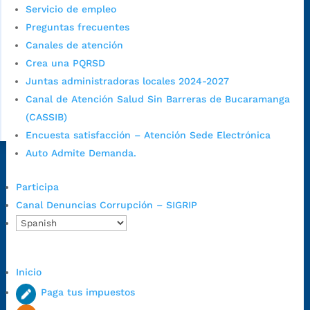
Servicio de empleo
Preguntas frecuentes
Canales de atención
Crea una PQRSD
Juntas administradoras locales 2024-2027
Canal de Atención Salud Sin Barreras de Bucaramanga
(CASSIB)
Encuesta satisfacción – Atención Sede Electrónica
Auto Admite Demanda.
Dirección Fase I:
Calle 35 # 10-43, Bucaramanga, Santander,
Colombia.
Participa
Dirección Fase II:
Carrera 11 # 34-52, Bucaramanga, Santander,
Canal Denuncias Corrupción – SIGRIP
Colombia
Código Postal:
680006. Código Dane: 68001.
Horario de Atención:
Lunes a jueves de 7:00 a.m. a 12:00 m y de
Inicio
1:00 p.m. a 5:30 p.m. / viernes jornada continua en el horario de
Paga tus impuestos
7:00 a.m. a 5:00 p.m., con 30 minutos de descanso al medio día.