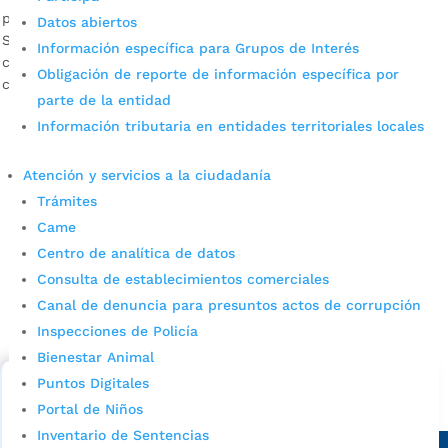
por
Mónica María Farfán Sanabria
|
Sep 4, 2023
|
Noticias
Datos abiertos
Seguimos saldando presupuestos participativos. Conozca
Información específica para Grupos de Interés
cuáles serán las mejoras que se ejecutarán en el salón
Obligación de reporte de información específica por
comunal del barrio Rincón de la Paz, en la Comuna 5.
parte de la entidad
Información tributaria en entidades territoriales locales
Atención y servicios a la ciudadanía
Trámites
Came
Centro de analítica de datos
Consulta de establecimientos comerciales
Cupos Escolares Bucaramanga 2022
Canal de denuncia para presuntos actos de corrupción
Consulta aqui los pasos para inscribirse y solicitar un
Inspecciones de Policía
cupo escolar en los colegios oficiales de
Bienestar Animal
Bucaramanga.
Puntos Digitales
Alcaldía de Bucaramanga
Portal de Niños
Inventario de Sentencias
Sede principal