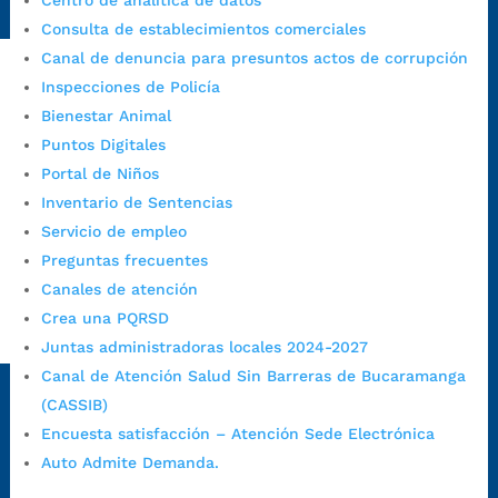
Centro de analítica de datos
1/secretarias/oficina-de-control-interno-disciplinario/
Consulta de establecimientos comerciales
Canal de denuncia para presuntos actos de corrupción
Inspecciones de Policía
Alcaldía de Bucaramanga
Bienestar Animal
Puntos Digitales
Funcionarios y contratistas
Portal de Niños
@AlcaldíaBGA
Inventario de Sentencias
Servicio de empleo
Alcaldía de Bucaramanga
Preguntas frecuentes
Canales de atención
Crea una PQRSD
PrensaBucaramanga
Juntas administradoras locales 2024-2027
Autorización de Tratamiento de Datos Personales
|
Política
Canal de Atención Salud Sin Barreras de Bucaramanga
de Tratamiento de Datos Personales
|
Política web y
(CASSIB)
condiciones de uso
|
Política editorial
|
Plan de
Encuesta satisfacción – Atención Sede Electrónica
comunicaciones
|
Política de derechos de autor
|
Política
Auto Admite Demanda.
de Seguridad de la Información
|
Uso y monitoreo pagina
web
|
Mapa del sitio