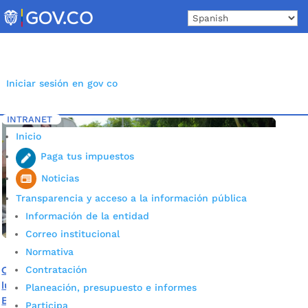
Skip
to
content
Iniciar sesión en gov co
INTRANET
Inicio
Etiqueta: Ruta de atención
5
Inicio
Paga tus impuestos
Noticias
Transparencia y acceso a la información pública
Información de la entidad
Correo institucional
Normativa
Contratación
Con éxito se realizó primera jornada de sensibilización de
lucha contra la Trata de Personas en el Norte de
Planeación, presupuesto e informes
Bucaramanga
Participa