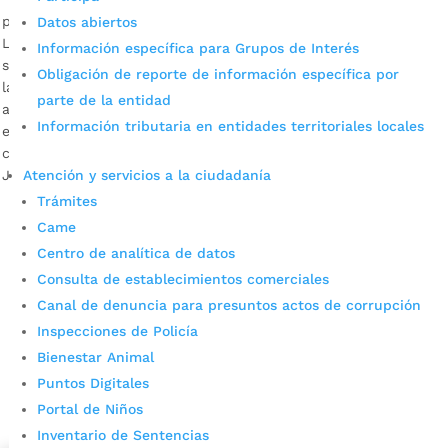
por
Alcaldía de Bucaramanga
|
Jul 28, 2020
|
Noticias
Datos abiertos
La Alcaldía de Bucaramanga llevará a cabo durante esta
Información específica para Grupos de Interés
semana diversas actividades pedagógicas encaminadas hacia
Obligación de reporte de información específica por
la prevención del flagelo de la trata de personas. Descargar
parte de la entidad
audio: Melissa Franco García, subsecretaria del Interior Un
Información tributaria en entidades territoriales locales
equipo interdisciplinario de la Alcaldía de Bucaramanga, en
cabeza de la Secretaría del Interior, se tomó los barrios La
Atención y servicios a la ciudadanía
Juventud y Kennedy, […]
Trámites
Came
Centro de analítica de datos
Consulta de establecimientos comerciales
Canal de denuncia para presuntos actos de corrupción
Inspecciones de Policía
Bienestar Animal
Cupos Escolares Bucaramanga 2022
Puntos Digitales
Consulta aqui los pasos para inscribirse y solicitar un
Portal de Niños
cupo escolar en los colegios oficiales de
Inventario de Sentencias