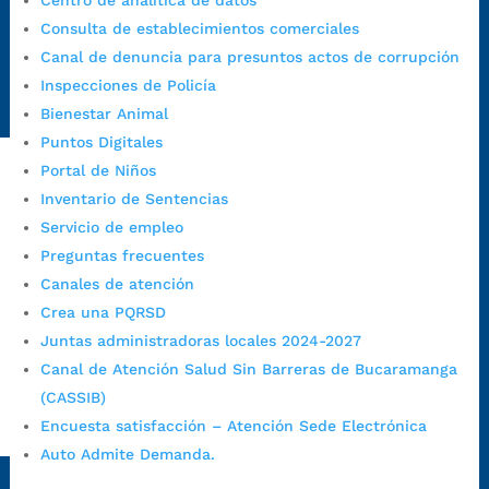
Centro de analítica de datos
https://canaldenuncia.bucaramanga.gov.co/
Consulta de establecimientos comerciales
Emergencia:
https://emergencia.bucaramanga.gov.co/
Canal de denuncia para presuntos actos de corrupción
Radique aquí su queja disciplinaria:
Inspecciones de Policía
https://www.bucaramanga.gov.co/gobierno-ciudadanos-
Bienestar Animal
1/secretarias/oficina-de-control-interno-disciplinario/
Puntos Digitales
Portal de Niños
Inventario de Sentencias
Alcaldía de Bucaramanga
Servicio de empleo
Funcionarios y contratistas
Preguntas frecuentes
@AlcaldíaBGA
Canales de atención
Crea una PQRSD
Juntas administradoras locales 2024-2027
Alcaldía de Bucaramanga
Canal de Atención Salud Sin Barreras de Bucaramanga
(CASSIB)
Encuesta satisfacción – Atención Sede Electrónica
PrensaBucaramanga
Auto Admite Demanda.
Autorización de Tratamiento de Datos Personales
|
Política