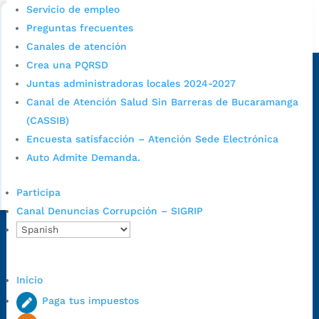
Bucaramanga.
Servicio de empleo
Preguntas frecuentes
Alcaldía de Bucaramanga
Canales de atención
Sede principal
Crea una PQRSD
Juntas administradoras locales 2024-2027
Canal de Atención Salud Sin Barreras de Bucaramanga
(CASSIB)
Encuesta satisfacción – Atención Sede Electrónica
Auto Admite Demanda.
Participa
Canal Denuncias Corrupción – SIGRIP
Dirección Fase I:
Calle 35 # 10-43, Bucaramanga, Santander,
Colombia.
Dirección Fase II:
Carrera 11 # 34-52, Bucaramanga, Santander,
Inicio
Colombia
Paga tus impuestos
Código Postal:
680006. Código Dane: 68001.