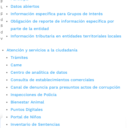
por
Alcaldía de Bucaramanga
|
Abr 3, 2020
|
Noticias
Datos abiertos
La reunión virtual, prevista para las 8:00 a.m. a través de la
plataforma Zoom, se dará en el marco de la construcción
Información específica para Grupos de Interés
del nuevo Plan de Desarrollo de Bucaramanga. María Juliana
Obligación de reporte de información específica por
Ruiz – Asesora de Despacho para la construcción del Plan
parte de la entidad
de Desarrollo Descargar audio El objetivo del encuentro
Información tributaria en entidades territoriales locales
virtual con los miembros de la […]
Atención y servicios a la ciudadanía
Trámites
Came
Centro de analítica de datos
Consulta de establecimientos comerciales
Canal de denuncia para presuntos actos de corrupción
Cupos Escolares Bucaramanga 2022
Inspecciones de Policía
Bienestar Animal
Consulta aqui los pasos para inscribirse y solicitar un
Puntos Digitales
cupo escolar en los colegios oficiales de
Bucaramanga.
Portal de Niños
Inventario de Sentencias