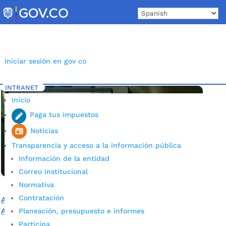
Skip
to
content
Iniciar sesión en gov co
INTRANET
Inicio
Etiqueta: Reunión
5
Inicio
Paga tus impuestos
Noticias
Transparencia y acceso a la información pública
Información de la entidad
Correo institucional
Normativa
Contratación
Alcaldía y Mesa Municipal de Víctimas del Conflicto
Armado tienen encuentro virtual hoy
Planeación, presupuesto e informes
Participa