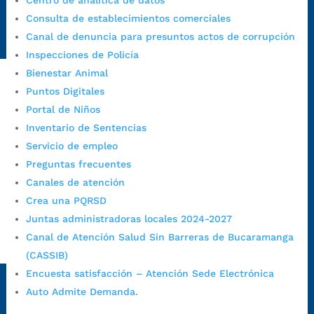
Centro de analítica de datos
Radique aquí su queja disciplinaria:
Consulta de establecimientos comerciales
https://www.bucaramanga.gov.co/gobierno-ciudadanos-
Canal de denuncia para presuntos actos de corrupción
1/secretarias/oficina-de-control-interno-disciplinario/
Inspecciones de Policía
Bienestar Animal
Puntos Digitales
Alcaldía de Bucaramanga
Portal de Niños
Funcionarios y contratistas
Inventario de Sentencias
Servicio de empleo
@AlcaldíaBGA
Preguntas frecuentes
Canales de atención
Alcaldía de Bucaramanga
Crea una PQRSD
Juntas administradoras locales 2024-2027
Canal de Atención Salud Sin Barreras de Bucaramanga
PrensaBucaramanga
(CASSIB)
Autorización de Tratamiento de Datos Personales
|
Política
Encuesta satisfacción – Atención Sede Electrónica
de Tratamiento de Datos Personales
|
Política web y
Auto Admite Demanda.
condiciones de uso
|
Política editorial
|
Plan de