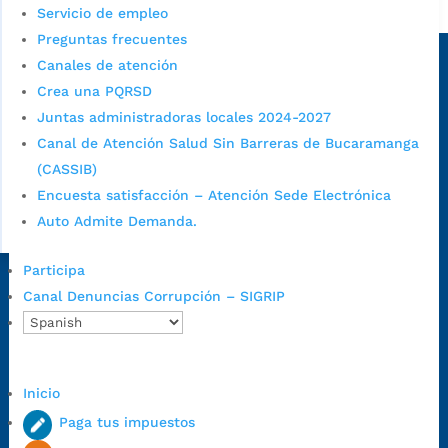
Alcaldía de Bucaramanga
Servicio de empleo
Preguntas frecuentes
Sede principal
Canales de atención
Crea una PQRSD
Juntas administradoras locales 2024-2027
Canal de Atención Salud Sin Barreras de Bucaramanga
(CASSIB)
Encuesta satisfacción – Atención Sede Electrónica
Auto Admite Demanda.
Participa
Dirección Fase I:
Calle 35 # 10-43, Bucaramanga, Santander,
Canal Denuncias Corrupción – SIGRIP
Colombia.
Dirección Fase II:
Carrera 11 # 34-52, Bucaramanga, Santander,
Colombia
Inicio
Código Postal:
680006. Código Dane: 68001.
Paga tus impuestos
Horario de Atención:
Lunes a jueves de 7:00 a.m. a 12:00 m y de
1:00 p.m. a 5:30 p.m. / viernes jornada continua en el horario de