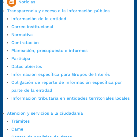
Noticias
7:00 a.m. a 5:00 p.m., con 30 minutos de descanso al medio día.
Transparencia y acceso a la información pública
Horario de Atención CAME (Central):
Información de la entidad
Lunes a jueves: 7:00 a.m. a 12:00 m y de 1:00 p.m. a 5:30 p.m.
Correo institucional
Viernes: 7:00 a.m. a 5:00 p.m. en Jornada Continua con
Normativa
30 minutos de descanso al medio día.
Contratación
Horario de Atención CAME (Norte):
Planeación, presupuesto e informes
Dirección:
Carrera 12 #16N-84 del barrio Kennedy.
Participa
Horario habitual de lunes a viernes en
jornada continua de 7:30
Datos abiertos
a.m. a 3:00 p.m.
Información específica para Grupos de Interés
Teléfono Conmutador:
+57 (607) 633 70 00
Obligación de reporte de información específica por
Líneagratuita:
+57 (607) 652 55 55
parte de la entidad
Correo Institucional:
contactenos@bucaramanga.gov.co
Información tributaria en entidades territoriales locales
Correo de notificaciones
judiciales:
notificaciones@bucaramanga.gov.co
Atención y servicios a la ciudadanía
Canal de denuncia para presuntos actos de corrupción:
Trámites
https://canaldenuncia.bucaramanga.gov.co/
Came
Emergencia:
https://emergencia.bucaramanga.gov.co/