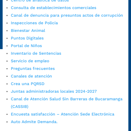
Centro de analítica de datos
Consulta de establecimientos comerciales
Canal de denuncia para presuntos actos de corrupción:
Canal de denuncia para presuntos actos de corrupción
https://canaldenuncia.bucaramanga.gov.co/
Inspecciones de Policía
Emergencia:
https://emergencia.bucaramanga.gov.co/
Bienestar Animal
Radique aquí su queja disciplinaria:
Puntos Digitales
https://www.bucaramanga.gov.co/gobierno-ciudadanos-
Portal de Niños
1/secretarias/oficina-de-control-interno-disciplinario/
Inventario de Sentencias
Servicio de empleo
Alcaldía de Bucaramanga
Preguntas frecuentes
Canales de atención
Funcionarios y contratistas
Crea una PQRSD
@AlcaldíaBGA
Juntas administradoras locales 2024-2027
Canal de Atención Salud Sin Barreras de Bucaramanga
(CASSIB)
Alcaldía de Bucaramanga
Encuesta satisfacción – Atención Sede Electrónica
Auto Admite Demanda.
PrensaBucaramanga