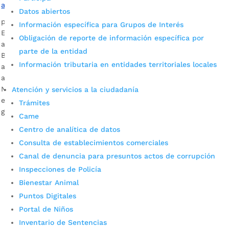
a migrantes
Datos abiertos
por
Alcaldía de Bucaramanga
|
Jul 25, 2020
|
Noticias
Información específica para Grupos de Interés
El diálogo constructivo permitió socializar ideas para
Obligación de reporte de información específica por
afrontar de manera conjunta la crisis migratoria.
parte de la entidad
Bucaramanga se destacó por los traslados humanitarios, el
Información tributaria en entidades territoriales locales
albergue transitorio, y demás estrategias adelantadas para
atender las necesidades básicas de esta población. Audio:
Natalia Durán, secretaria de Desarrollo Social En un
Atención y servicios a la ciudadanía
encuentro virtual con mandatarios y representantes
Trámites
gubernamentales de distintos municipios […]
Came
Centro de analítica de datos
Consulta de establecimientos comerciales
Canal de denuncia para presuntos actos de corrupción
Inspecciones de Policía
Bienestar Animal
Puntos Digitales
Portal de Niños
Cupos Escolares Bucaramanga 2022
Inventario de Sentencias