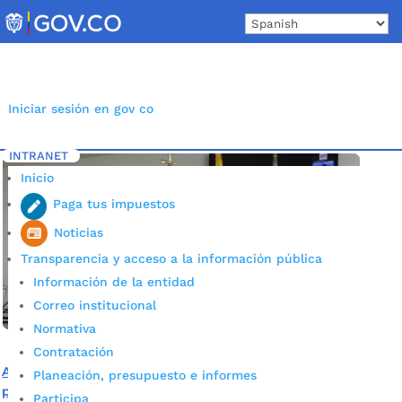
Skip
to
content
Iniciar sesión en gov co
INTRANET
Inicio
Etiqueta: Retornos Humanitarios
5
Inicio
Paga tus impuestos
Noticias
Transparencia y acceso a la información pública
Información de la entidad
Correo institucional
Normativa
Contratación
Alcaldía de Bucaramanga se reunió con mandatarios del
Planeación, presupuesto e informes
país para trabajar en acciones que permitan la atención
Participa