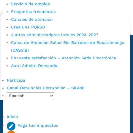
Consulta aqui los pasos para inscribirse y solicitar un
Servicio de empleo
cupo escolar en los colegios oficiales de
Preguntas frecuentes
Bucaramanga.
Canales de atención
Alcaldía de Bucaramanga
Crea una PQRSD
Juntas administradoras locales 2024-2027
Sede principal
Canal de Atención Salud Sin Barreras de Bucaramanga
(CASSIB)
Encuesta satisfacción – Atención Sede Electrónica
Auto Admite Demanda.
Participa
Canal Denuncias Corrupción – SIGRIP
Dirección Fase I:
Calle 35 # 10-43, Bucaramanga, Santander,
Inicio
Colombia.
Paga tus impuestos
Dirección Fase II:
Carrera 11 # 34-52, Bucaramanga, Santander,