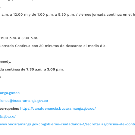
.
a.m. a 12:00 m y de 1:00 p.m. a 5:30 p.m. / viernes jornada continua en el h
1:00 p.m. a 5:30 p.m.
ada Continua con 30 minutos de descanso al medio día.
nnedy.
da continua de 7:30 a.m. a 3:00 p.m.
0
nga.gov.co
aciones@bucaramanga.gov.co
corrupción:
https://canaldenuncia.bucaramanga.gov.co/
a.gov.co/
www.bucaramanga.gov.co/gobierno-ciudadanos-1/secretarias/oficina-de-contro