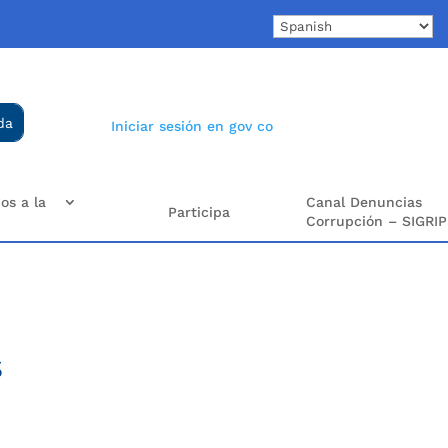
Iniciar sesión en gov co
os a la
Canal Denuncias
Participa
Corrupción – SIGRIP
s