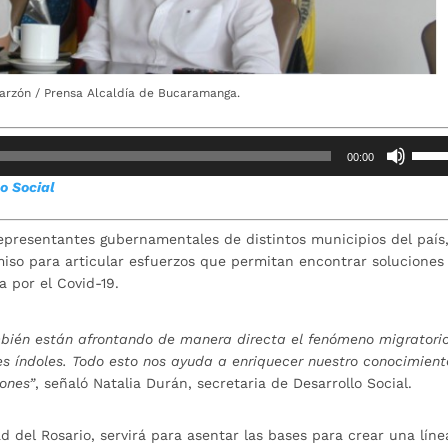
Garzón / Prensa Alcaldía de Bucaramanga.
Utiliz
00:00
las
o Social
teclas
de
flech
epresentantes gubernamentales de distintos municipios del país,
arrib
iso para articular esfuerzos que permitan encontrar soluciones 
para
a por el Covid-19.
aume
o
bién están afrontando de manera directa el fenómeno migratorio
dismi
s índoles. Todo esto nos ayuda a enriquecer nuestro conocimient
el
ones”
, señaló Natalia Durán, secretaria de Desarrollo Social.
volum
ad del Rosario, servirá para asentar las bases para crear una líne