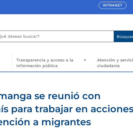
INTRANET
car:
arch
..
Transparencia y acceso a la
Atención y servici
información pública
ciudadanía
amanga se reunió con
ís para trabajar en accione
ención a migrantes