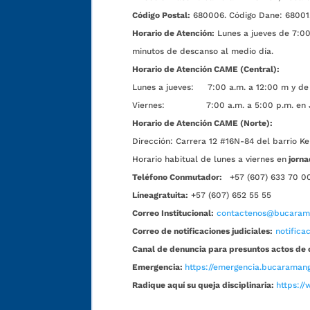
Código Postal:
680006. Código Dane: 68001
Horario de Atención:
Lunes a jueves de 7:00 
minutos de descanso al medio día.
Horario de Atención CAME (Central):
Lunes a jueves: 7:00 a.m. a 12:00 m y de 
Viernes: 7:00 a.m. a 5:00 p.m. en Jorn
Horario de Atención CAME (Norte):
Dirección:
Carrera 12 #16N-84 del barrio Ke
Horario habitual de lunes a viernes en
jorna
Teléfono Conmutador:
+57 (607) 633 70 0
Líneagratuita:
+57 (607) 652 55 55
Correo Institucional:
contactenos@bucarama
Correo de notificaciones judiciales:
notific
Canal de denuncia para presuntos actos de 
Emergencia:
https://emergencia.bucaramang
Radique aquí su queja disciplinaria:
https://