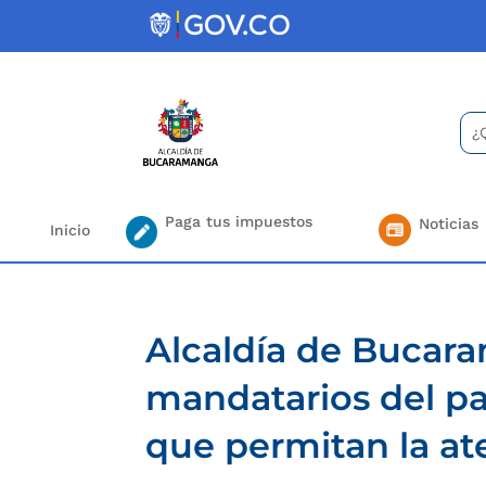
Skip
to
content
Bus
Se
for.
Paga tus impuestos
Noticias
Inicio
Alcaldía de Bucar
mandatarios del pa
que permitan la at