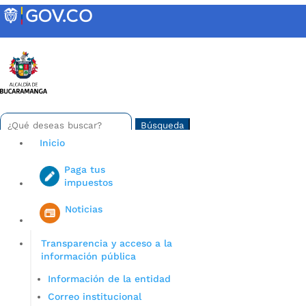
Skip
to
content
INTRANET
Buscar:
Search
for...
Inicio
Paga tus
impuestos
Iniciar sesión en gov co
Noticias
Transparencia y acceso a la
información pública
Información de la entidad
Correo institucional