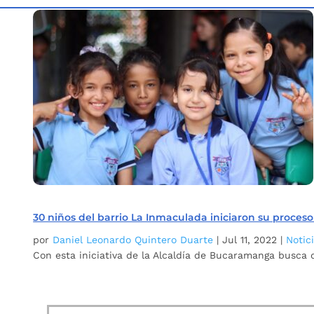
Inicio
Etiqueta: Reporteritos
5
30 niños del barrio La Inmaculada iniciaron su proces
por
Daniel Leonardo Quintero Duarte
|
Jul 11, 2022
|
Notic
Con esta iniciativa de la Alcaldía de Bucaramanga busca q