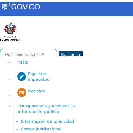
Skip
to
content
INTRANET
Buscar:
Search
for...
Inicio
Paga tus
impuestos
Iniciar sesión en gov co
Noticias
Transparencia y acceso a la
información pública
Información de la entidad
Correo institucional