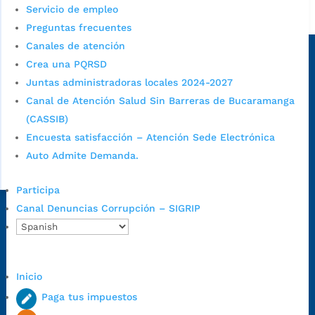
Servicio de empleo
Alcaldía de Bucaramanga
Preguntas frecuentes
Sede principal
Canales de atención
Crea una PQRSD
Juntas administradoras locales 2024-2027
Canal de Atención Salud Sin Barreras de Bucaramanga
(CASSIB)
Encuesta satisfacción – Atención Sede Electrónica
Auto Admite Demanda.
Participa
Canal Denuncias Corrupción – SIGRIP
Dirección Fase I:
Calle 35 # 10-43, Bucaramanga, Santander,
Colombia.
Dirección Fase II:
Carrera 11 # 34-52, Bucaramanga, Santander,
Colombia
Inicio
Código Postal:
680006. Código Dane: 68001.
Paga tus impuestos
Horario de Atención:
Lunes a jueves de 7:00 a.m. a 12:00 m y de