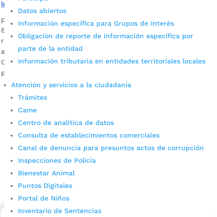
Intercolegiados de Robótica
Datos abiertos
por
Edgar Augusto Sánchez
|
May 21, 2022
|
Noticias
Información específica para Grupos de Interés
Estudiantes de 22 instituciones educativas de Bucaramanga
Obligación de reporte de información específica por
ratificaron la pasión que hay en los colegios por esta
parte de la entidad
actividad. Las instituciones Politécnico, Jorge Eliécer Gaitán,
Información tributaria en entidades territoriales locales
Café Madrid, La juventud y Villas de San Ignacio lograron los
primeros lugares.
Atención y servicios a la ciudadanía
Trámites
Came
Centro de analítica de datos
Consulta de establecimientos comerciales
Canal de denuncia para presuntos actos de corrupción
Inspecciones de Policía
Cupos Escolares Bucaramanga 2022
Bienestar Animal
Consulta aqui los pasos para inscribirse y solicitar un
Puntos Digitales
cupo escolar en los colegios oficiales de
Portal de Niños
Bucaramanga.
Inventario de Sentencias