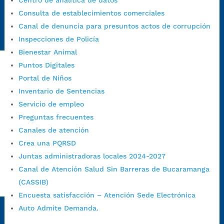
Centro de analítica de datos
Emergencia:
https://emergencia.bucaramanga.gov.co/
Consulta de establecimientos comerciales
Radique aquí su queja disciplinaria:
Canal de denuncia para presuntos actos de corrupción
https://www.bucaramanga.gov.co/gobierno-ciudadanos-
Inspecciones de Policía
1/secretarias/oficina-de-control-interno-disciplinario/
Bienestar Animal
Puntos Digitales
Portal de Niños
Alcaldía de Bucaramanga
Inventario de Sentencias
Funcionarios y contratistas
Servicio de empleo
@AlcaldíaBGA
Preguntas frecuentes
Canales de atención
Crea una PQRSD
Alcaldía de Bucaramanga
Juntas administradoras locales 2024-2027
Canal de Atención Salud Sin Barreras de Bucaramanga
(CASSIB)
PrensaBucaramanga
Encuesta satisfacción – Atención Sede Electrónica
Autorización de Tratamiento de Datos Personales
|
Política
Auto Admite Demanda.
de Tratamiento de Datos Personales
|
Política web y
condiciones de uso
|
Política editorial
|
Plan de