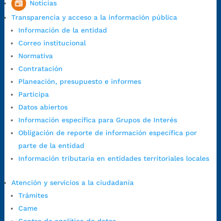
Noticias
1:00 p.m. a 5:30 p.m. / viernes jornada continua en el horario de
Transparencia y acceso a la información pública
7:00 a.m. a 5:00 p.m., con 30 minutos de descanso al medio día.
Información de la entidad
Horario de Atención CAME (Central):
Correo institucional
Lunes a jueves: 7:00 a.m. a 12:00 m y de 1:00 p.m. a 5:30 p.m.
Normativa
Viernes: 7:00 a.m. a 5:00 p.m. en Jornada Continua con
Contratación
30 minutos de descanso al medio día.
Planeación, presupuesto e informes
Horario de Atención CAME (Norte):
Participa
Dirección:
Carrera 12 #16N-84 del barrio Kennedy.
Datos abiertos
Horario habitual de lunes a viernes en
jornada continua de 7:30
Información específica para Grupos de Interés
a.m. a 3:00 p.m.
Obligación de reporte de información específica por
Teléfono Conmutador:
+57 (607) 633 70 00
parte de la entidad
Líneagratuita:
+57 (607) 652 55 55
Información tributaria en entidades territoriales locales
Correo Institucional:
contactenos@bucaramanga.gov.co
Correo de notificaciones
Atención y servicios a la ciudadanía
judiciales:
notificaciones@bucaramanga.gov.co
Trámites
Canal de denuncia para presuntos actos de corrupción:
Came
https://canaldenuncia.bucaramanga.gov.co/