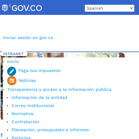
Skip
to
content
Iniciar sesión en gov co
INTRANET
Inicio
Etiqueta: REDde TEC
5
Inicio
Paga tus impuestos
Noticias
Transparencia y acceso a la información pública
Información de la entidad
Correo institucional
Normativa
Contratación
Planeación, presupuesto e informes
Más de 300 estudiantes disfrutaron de los
Participa