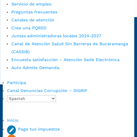
Servicio de empleo
Alcaldía de Bucaramanga
Preguntas frecuentes
Sede principal
Canales de atención
Crea una PQRSD
Juntas administradoras locales 2024-2027
Canal de Atención Salud Sin Barreras de Bucaramanga
(CASSIB)
Encuesta satisfacción – Atención Sede Electrónica
Auto Admite Demanda.
Participa
Canal Denuncias Corrupción – SIGRIP
Dirección Fase I:
Calle 35 # 10-43, Bucaramanga, Santander,
Colombia.
Dirección Fase II:
Carrera 11 # 34-52, Bucaramanga, Santander,
Inicio
Colombia
Código Postal:
680006. Código Dane: 68001.
Paga tus impuestos
Horario de Atención:
Lunes a jueves de 7:00 a.m. a 12:00 m y de