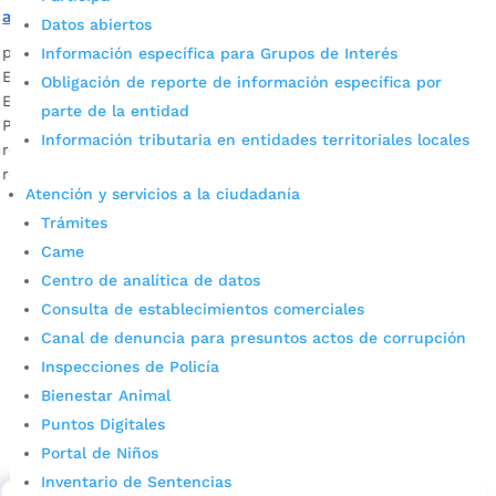
a sus propietarios
Datos abiertos
por
Daniel Leonardo Quintero Duarte
|
Mar 11, 2023
|
Noticias
Información específica para Grupos de Interés
En Bucaramanga los celulares hurtados sí son recuperados.
Obligación de reporte de información específica por
El Gobierno de Juan Carlos Cárdenas, de la mano de la
parte de la entidad
Policía, entregó 250 equipos móviles que habían sido
Información tributaria en entidades territoriales locales
robados. La denuncia ciudadana fue clave para lograr este
resultado.
Atención y servicios a la ciudadanía
Trámites
Came
Centro de analítica de datos
Consulta de establecimientos comerciales
Canal de denuncia para presuntos actos de corrupción
Inspecciones de Policía
Cupos Escolares Bucaramanga 2022
Bienestar Animal
Puntos Digitales
Consulta aqui los pasos para inscribirse y solicitar un
Portal de Niños
cupo escolar en los colegios oficiales de
Bucaramanga.
Inventario de Sentencias