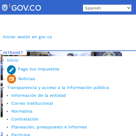
Skip
to
content
Iniciar sesión en gov co
INTRANET
Inicio
Etiqueta: Receptación
5
Inicio
Paga tus impuestos
Noticias
Transparencia y acceso a la información pública
Información de la entidad
Correo institucional
Normativa
Contratación
Planeación, presupuesto e informes
250 celulares hurtados fueron recuperados y entregados
Participa