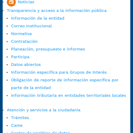
Noticias
1:00 p.m. a 5:30 p.m. / viernes jornada continua en el horario de
Transparencia y acceso a la información pública
7:00 a.m. a 5:00 p.m., con 30 minutos de descanso al medio día.
Información de la entidad
Horario de Atención CAME (Central):
Correo institucional
Lunes a jueves: 7:00 a.m. a 12:00 m y de 1:00 p.m. a 5:30 p.m.
Normativa
Viernes: 7:00 a.m. a 5:00 p.m. en Jornada Continua con
Contratación
30 minutos de descanso al medio día.
Planeación, presupuesto e informes
Horario de Atención CAME (Norte):
Participa
Dirección:
Carrera 12 #16N-84 del barrio Kennedy.
Datos abiertos
Horario habitual de lunes a viernes en
jornada continua de 7:30
Información específica para Grupos de Interés
a.m. a 3:00 p.m.
Obligación de reporte de información específica por
Teléfono Conmutador:
+57 (607) 633 70 00
parte de la entidad
Líneagratuita:
+57 (607) 652 55 55
Información tributaria en entidades territoriales locales
Correo Institucional:
contactenos@bucaramanga.gov.co
Correo de notificaciones
Atención y servicios a la ciudadanía
judiciales:
notificaciones@bucaramanga.gov.co
Trámites
Canal de denuncia para presuntos actos de corrupción:
Came
https://canaldenuncia.bucaramanga.gov.co/