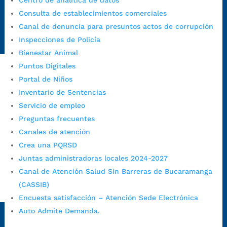
Centro de analítica de datos
Emergencia:
https://emergencia.bucaramanga.gov.co/
Consulta de establecimientos comerciales
Radique aquí su queja disciplinaria:
Canal de denuncia para presuntos actos de corrupción
https://www.bucaramanga.gov.co/gobierno-ciudadanos-
Inspecciones de Policía
1/secretarias/oficina-de-control-interno-disciplinario/
Bienestar Animal
Puntos Digitales
Portal de Niños
Alcaldía de Bucaramanga
Inventario de Sentencias
Funcionarios y contratistas
Servicio de empleo
Preguntas frecuentes
@AlcaldíaBGA
Canales de atención
Crea una PQRSD
Alcaldía de Bucaramanga
Juntas administradoras locales 2024-2027
Canal de Atención Salud Sin Barreras de Bucaramanga
(CASSIB)
PrensaBucaramanga
Encuesta satisfacción – Atención Sede Electrónica
Autorización de Tratamiento de Datos Personales
|
Política
Auto Admite Demanda.
de Tratamiento de Datos Personales
|
Política web y