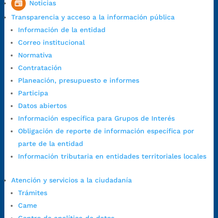
Noticias
1:00 p.m. a 5:30 p.m. / viernes jornada continua en el horario de
Transparencia y acceso a la información pública
7:00 a.m. a 5:00 p.m., con 30 minutos de descanso al medio día.
Información de la entidad
Horario de Atención CAME (Central):
Correo institucional
Lunes a jueves: 7:00 a.m. a 12:00 m y de 1:00 p.m. a 5:30 p.m.
Normativa
Viernes: 7:00 a.m. a 5:00 p.m. en Jornada Continua con
Contratación
30 minutos de descanso al medio día.
Planeación, presupuesto e informes
Horario de Atención CAME (Norte):
Participa
Dirección:
Carrera 12 #16N-84 del barrio Kennedy.
Datos abiertos
Horario habitual de lunes a viernes en
jornada continua de 7:30
Información específica para Grupos de Interés
a.m. a 3:00 p.m.
Obligación de reporte de información específica por
Teléfono Conmutador:
+57 (607) 633 70 00
parte de la entidad
Líneagratuita:
+57 (607) 652 55 55
Información tributaria en entidades territoriales locales
Correo Institucional:
contactenos@bucaramanga.gov.co
Correo de notificaciones
Atención y servicios a la ciudadanía
judiciales:
notificaciones@bucaramanga.gov.co
Trámites
Canal de denuncia para presuntos actos de corrupción:
Came
https://canaldenuncia.bucaramanga.gov.co/