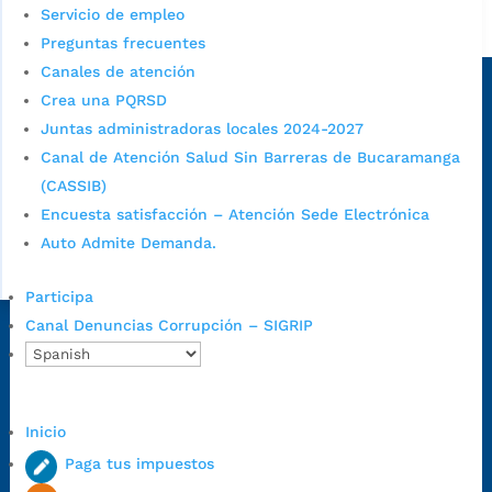
Servicio de empleo
Alcaldía de Bucaramanga
Preguntas frecuentes
Sede principal
Canales de atención
Crea una PQRSD
Juntas administradoras locales 2024-2027
Canal de Atención Salud Sin Barreras de Bucaramanga
(CASSIB)
Encuesta satisfacción – Atención Sede Electrónica
Auto Admite Demanda.
Participa
Canal Denuncias Corrupción – SIGRIP
Dirección Fase I:
Calle 35 # 10-43, Bucaramanga, Santander,
Colombia.
Dirección Fase II:
Carrera 11 # 34-52, Bucaramanga, Santander,
Colombia
Inicio
Código Postal:
680006. Código Dane: 68001.
Paga tus impuestos
Horario de Atención:
Lunes a jueves de 7:00 a.m. a 12:00 m y de