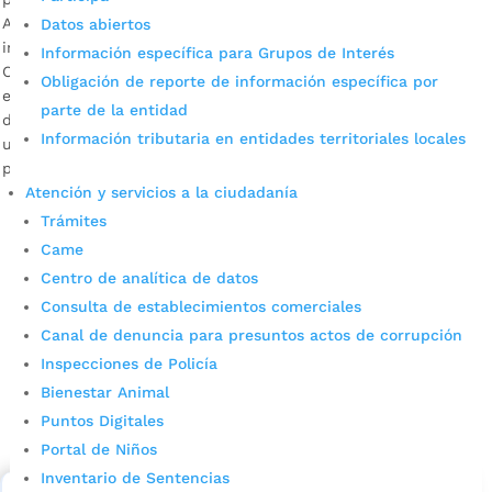
Atendiendo los requerimientos de una acción popular
Datos abiertos
interpuesta por la comunidad de este sector, el Cacique el
Información específica para Grupos de Interés
Centro Comercial lideró la construcción de una moderna
Obligación de reporte de información específica por
estructura sobre la transversal 93 para propiciar
parte de la entidad
desplazamientos más ágiles y seguros. La obra, que tiene
Información tributaria en entidades territoriales locales
una longitud de 46,64 metros lineales, contribuye para el
paso de cerca de 6.000 […]
Atención y servicios a la ciudadanía
Trámites
Came
Centro de analítica de datos
Consulta de establecimientos comerciales
Canal de denuncia para presuntos actos de corrupción
Inspecciones de Policía
Cupos Escolares Bucaramanga 2022
Bienestar Animal
Puntos Digitales
Consulta aqui los pasos para inscribirse y solicitar un
cupo escolar en los colegios oficiales de
Portal de Niños
Bucaramanga.
Inventario de Sentencias