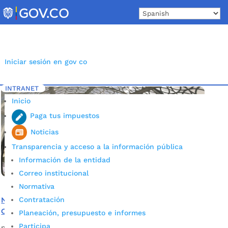
Skip
to
content
Iniciar sesión en gov co
INTRANET
Inicio
Etiqueta: Puente peatonal
5
Inicio
Paga tus impuestos
Noticias
Transparencia y acceso a la información pública
Información de la entidad
Correo institucional
Normativa
Contratación
Nuevo puente facilita la circulación peatonal en el
Cacique
Planeación, presupuesto e informes
Participa
por
Alcaldía de Bucaramanga
|
Nov 17, 2020
|
Noticias