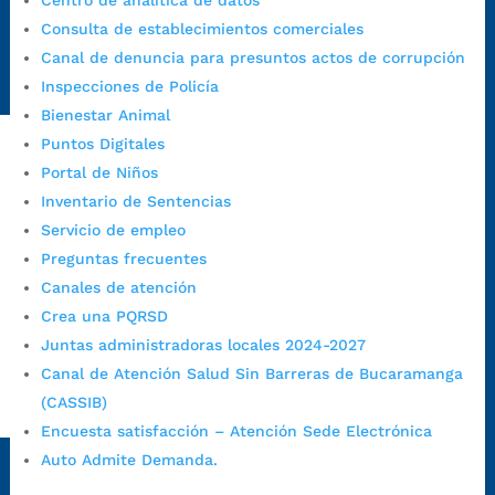
Centro de analítica de datos
Emergencia:
https://emergencia.bucaramanga.gov.co/
Consulta de establecimientos comerciales
Radique aquí su queja disciplinaria:
Canal de denuncia para presuntos actos de corrupción
https://www.bucaramanga.gov.co/gobierno-ciudadanos-
Inspecciones de Policía
1/secretarias/oficina-de-control-interno-disciplinario/
Bienestar Animal
Puntos Digitales
Portal de Niños
Alcaldía de Bucaramanga
Inventario de Sentencias
Funcionarios y contratistas
Servicio de empleo
@AlcaldíaBGA
Preguntas frecuentes
Canales de atención
Crea una PQRSD
Alcaldía de Bucaramanga
Juntas administradoras locales 2024-2027
Canal de Atención Salud Sin Barreras de Bucaramanga
(CASSIB)
PrensaBucaramanga
Encuesta satisfacción – Atención Sede Electrónica
Autorización de Tratamiento de Datos Personales
|
Política
Auto Admite Demanda.
de Tratamiento de Datos Personales
|
Política web y