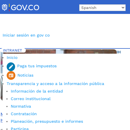
Skip
to
content
Iniciar sesión en gov co
INTRANET
Inicio
Etiqueta: Programas promoción y prevención VIH
5
Inicio
Paga tus impuestos
Noticias
Transparencia y acceso a la información pública
Información de la entidad
Correo institucional
Normativa
Contratación
Más de 400 talentos participaron de la convocatoria que
hizo el ISABU para trabajar en Programa de VIH
Planeación, presupuesto e informes
Participa
por
Alcaldía de Bucaramanga
|
Mar 5, 2020
|
Noticias