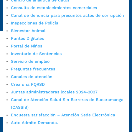
Centro de analítica de datos
Emergencia:
https://emergencia.bucaramanga.gov.co/
Consulta de establecimientos comerciales
Radique aquí su queja disciplinaria:
Canal de denuncia para presuntos actos de corrupción
https://www.bucaramanga.gov.co/gobierno-ciudadanos-
Inspecciones de Policía
1/secretarias/oficina-de-control-interno-disciplinario/
Bienestar Animal
Puntos Digitales
Portal de Niños
Alcaldía de Bucaramanga
Inventario de Sentencias
Funcionarios y contratistas
Servicio de empleo
@AlcaldíaBGA
Preguntas frecuentes
Canales de atención
Crea una PQRSD
Alcaldía de Bucaramanga
Juntas administradoras locales 2024-2027
Canal de Atención Salud Sin Barreras de Bucaramanga
(CASSIB)
PrensaBucaramanga
Encuesta satisfacción – Atención Sede Electrónica
Autorización de Tratamiento de Datos Personales
|
Política
Auto Admite Demanda.
de Tratamiento de Datos Personales
|
Política web y