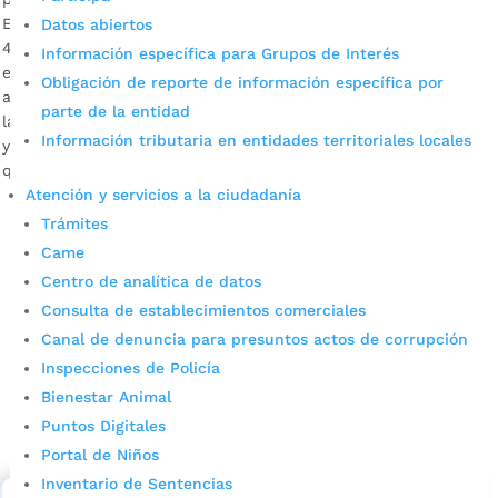
El cierre de entrega de hojas de vida finalizó ayer miércoles
Datos abiertos
4 de marzo. Margie Rios, profesional universitaria
Información específica para Grupos de Interés
especializada del área de la salud pública ISABU Descargar
Obligación de reporte de información específica por
audio Más de 400 personas, entre profesionales del área de
parte de la entidad
la salud, ciencias sociales, técnicos, tecnólogos en sistemas
Información tributaria en entidades territoriales locales
y líderes de las comunidades, atendieron la convocatoria
que hizo […]
Atención y servicios a la ciudadanía
Trámites
Came
Centro de analítica de datos
Consulta de establecimientos comerciales
Canal de denuncia para presuntos actos de corrupción
Inspecciones de Policía
Cupos Escolares Bucaramanga 2022
Bienestar Animal
Puntos Digitales
Consulta aqui los pasos para inscribirse y solicitar un
cupo escolar en los colegios oficiales de
Portal de Niños
Bucaramanga.
Inventario de Sentencias