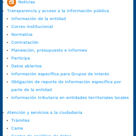
Noticias
1:00 p.m. a 5:30 p.m. / viernes jornada continua en el horario de
Transparencia y acceso a la información pública
7:00 a.m. a 5:00 p.m., con 30 minutos de descanso al medio día.
Información de la entidad
Horario de Atención CAME (Central):
Correo institucional
Lunes a jueves: 7:00 a.m. a 12:00 m y de 1:00 p.m. a 5:30 p.m.
Normativa
Viernes: 7:00 a.m. a 5:00 p.m. en Jornada Continua con
Contratación
30 minutos de descanso al medio día.
Planeación, presupuesto e informes
Horario de Atención CAME (Norte):
Participa
Dirección:
Carrera 12 #16N-84 del barrio Kennedy.
Datos abiertos
Horario habitual de lunes a viernes en
jornada continua de 7:30
Información específica para Grupos de Interés
a.m. a 3:00 p.m.
Obligación de reporte de información específica por
Teléfono Conmutador:
+57 (607) 633 70 00
parte de la entidad
Líneagratuita:
+57 (607) 652 55 55
Información tributaria en entidades territoriales locales
Correo Institucional:
contactenos@bucaramanga.gov.co
Correo de notificaciones
Atención y servicios a la ciudadanía
judiciales:
notificaciones@bucaramanga.gov.co
Trámites
Canal de denuncia para presuntos actos de corrupción:
Came
https://canaldenuncia.bucaramanga.gov.co/