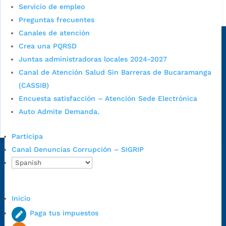
Servicio de empleo
Alcaldía de Bucaramanga
Preguntas frecuentes
Sede principal
Canales de atención
Crea una PQRSD
Juntas administradoras locales 2024-2027
Canal de Atención Salud Sin Barreras de Bucaramanga
(CASSIB)
Encuesta satisfacción – Atención Sede Electrónica
Auto Admite Demanda.
Participa
Canal Denuncias Corrupción – SIGRIP
Dirección Fase I:
Calle 35 # 10-43, Bucaramanga, Santander,
Colombia.
Dirección Fase II:
Carrera 11 # 34-52, Bucaramanga, Santander,
Colombia
Inicio
Código Postal:
680006. Código Dane: 68001.
Paga tus impuestos
Horario de Atención:
Lunes a jueves de 7:00 a.m. a 12:00 m y de