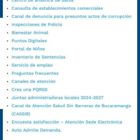
Centro de analítica de datos
https://www.bucaramanga.gov.co/gobierno-ciudadanos-
Consulta de establecimientos comerciales
1/secretarias/oficina-de-control-interno-disciplinario/
Canal de denuncia para presuntos actos de corrupción
Inspecciones de Policía
Bienestar Animal
Alcaldía de Bucaramanga
Puntos Digitales
Funcionarios y contratistas
Portal de Niños
Inventario de Sentencias
@AlcaldíaBGA
Servicio de empleo
Preguntas frecuentes
Alcaldía de Bucaramanga
Canales de atención
Crea una PQRSD
Juntas administradoras locales 2024-2027
PrensaBucaramanga
Canal de Atención Salud Sin Barreras de Bucaramanga
Autorización de Tratamiento de Datos Personales
|
Política
(CASSIB)
de Tratamiento de Datos Personales
|
Política web y
Encuesta satisfacción – Atención Sede Electrónica
condiciones de uso
|
Política editorial
|
Plan de
Auto Admite Demanda.
comunicaciones
|
Política de derechos de autor
|
Política
de Seguridad de la Información
|
Uso y monitoreo pagina