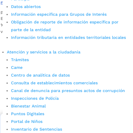
mejoramientos de vivienda
Datos abiertos
por
Alcaldía de Bucaramanga
|
Feb 18, 2022
|
Noticias
Información específica para Grupos de Interés
En el marco de los 400 años de la ciudad bonita, cerca de
Obligación de reporte de información específica por
1600 ciudadanos se beneficiarán con la mejora de 400
parte de la entidad
viviendas.
Información tributaria en entidades territoriales locales
Atención y servicios a la ciudadanía
Trámites
Came
Centro de analítica de datos
Consulta de establecimientos comerciales
Cupos Escolares Bucaramanga 2022
Canal de denuncia para presuntos actos de corrupción
Inspecciones de Policía
Consulta aqui los pasos para inscribirse y solicitar un
Bienestar Animal
cupo escolar en los colegios oficiales de
Bucaramanga.
Puntos Digitales
Portal de Niños
Alcaldía de Bucaramanga
Inventario de Sentencias