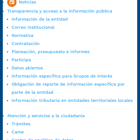
Noticias
Horario de Atención CAME (Central):
Transparencia y acceso a la información pública
Lunes a jueves: 7:00 a.m. a 12:00 m y de 1:00 p.m. a 5:30 p.m.
Información de la entidad
Viernes: 7:00 a.m. a 5:00 p.m. en Jornada Continua con
Correo institucional
30 minutos de descanso al medio día.
Normativa
Horario de Atención CAME (Norte):
Contratación
Dirección:
Carrera 12 #16N-84 del barrio Kennedy.
Planeación, presupuesto e informes
Horario habitual de lunes a viernes en
jornada continua de 7:30
Participa
a.m. a 3:00 p.m.
Datos abiertos
Teléfono Conmutador:
+57 (607) 633 70 00
Información específica para Grupos de Interés
Líneagratuita:
+57 (607) 652 55 55
Obligación de reporte de información específica por
Correo Institucional:
contactenos@bucaramanga.gov.co
parte de la entidad
Correo de notificaciones
Información tributaria en entidades territoriales locales
judiciales:
notificaciones@bucaramanga.gov.co
Canal de denuncia para presuntos actos de corrupción:
Atención y servicios a la ciudadanía
https://canaldenuncia.bucaramanga.gov.co/
Trámites
Emergencia:
https://emergencia.bucaramanga.gov.co/
Came
Radique aquí su queja disciplinaria: