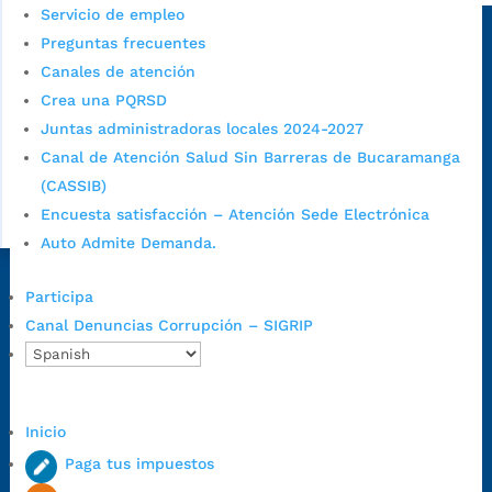
Servicio de empleo
Sede principal
Preguntas frecuentes
Canales de atención
Crea una PQRSD
Juntas administradoras locales 2024-2027
Canal de Atención Salud Sin Barreras de Bucaramanga
(CASSIB)
Encuesta satisfacción – Atención Sede Electrónica
Auto Admite Demanda.
Dirección Fase I:
Calle 35 # 10-43, Bucaramanga, Santander,
Participa
Colombia.
Canal Denuncias Corrupción – SIGRIP
Dirección Fase II:
Carrera 11 # 34-52, Bucaramanga, Santander,
Colombia
Código Postal:
680006. Código Dane: 68001.
Inicio
Horario de Atención:
Lunes a jueves de 7:00 a.m. a 12:00 m y de
1:00 p.m. a 5:30 p.m. / viernes jornada continua en el horario de
Paga tus impuestos
7:00 a.m. a 5:00 p.m., con 30 minutos de descanso al medio día.