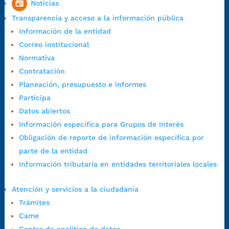
Noticias
Horario de Atención:
Lunes a jueves de 7:00 a.m. a 12:00 m y de
Transparencia y acceso a la información pública
1:00 p.m. a 5:30 p.m. / viernes jornada continua en el horario de
Información de la entidad
7:00 a.m. a 5:00 p.m., con 30 minutos de descanso al medio día.
Correo institucional
Horario de Atención CAME (Central):
Normativa
Lunes a jueves: 7:00 a.m. a 12:00 m y de 1:00 p.m. a 5:30 p.m.
Contratación
Viernes: 7:00 a.m. a 5:00 p.m. en Jornada Continua con
Planeación, presupuesto e informes
30 minutos de descanso al medio día.
Participa
Horario de Atención CAME (Norte):
Datos abiertos
Dirección:
Carrera 12 #16N-84 del barrio Kennedy.
Información específica para Grupos de Interés
Horario habitual de lunes a viernes en
jornada continua de 7:30
Obligación de reporte de información específica por
a.m. a 3:00 p.m.
parte de la entidad
Teléfono Conmutador:
+57 (607) 633 70 00
Información tributaria en entidades territoriales locales
Líneagratuita:
+57 (607) 652 55 55
Correo Institucional:
contactenos@bucaramanga.gov.co
Atención y servicios a la ciudadanía
Correo de notificaciones
Trámites
judiciales:
notificaciones@bucaramanga.gov.co
Came
Canal de denuncia para presuntos actos de corrupción: