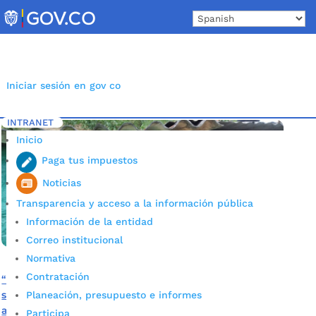
Skip
to
content
Iniciar sesión en gov co
INTRANET
Inicio
Etiqueta: Pollos semicriollos
5
Inicio
Paga tus impuestos
Noticias
Transparencia y acceso a la información pública
Información de la entidad
Correo institucional
Normativa
Contratación
“Este crédito es de gran apoyo para que los campesinos
salgamos adelante”: beneficiario de la línea ‘Campo en
Planeación, presupuesto e informes
acción’
Participa