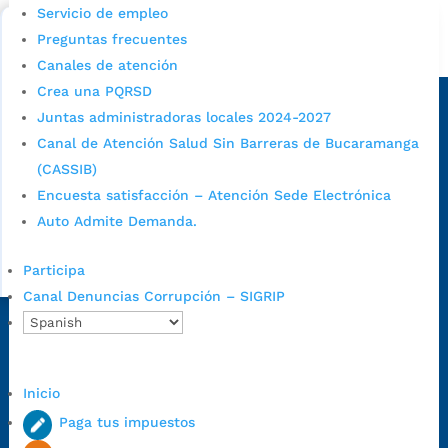
Bucaramanga.
Servicio de empleo
Preguntas frecuentes
Alcaldía de Bucaramanga
Canales de atención
Sede principal
Crea una PQRSD
Juntas administradoras locales 2024-2027
Canal de Atención Salud Sin Barreras de Bucaramanga
(CASSIB)
Encuesta satisfacción – Atención Sede Electrónica
Auto Admite Demanda.
Participa
Canal Denuncias Corrupción – SIGRIP
Dirección Fase I:
Calle 35 # 10-43, Bucaramanga, Santander,
Colombia.
Dirección Fase II:
Carrera 11 # 34-52, Bucaramanga, Santander,
Inicio
Colombia
Paga tus impuestos
Código Postal:
680006. Código Dane: 68001.