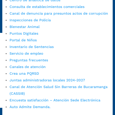
Centro de analítica de datos
https://canaldenuncia.bucaramanga.gov.co/
Consulta de establecimientos comerciales
Emergencia:
https://emergencia.bucaramanga.gov.co/
Canal de denuncia para presuntos actos de corrupción
Radique aquí su queja disciplinaria:
Inspecciones de Policía
https://www.bucaramanga.gov.co/gobierno-ciudadanos-
Bienestar Animal
1/secretarias/oficina-de-control-interno-disciplinario/
Puntos Digitales
Portal de Niños
Inventario de Sentencias
Alcaldía de Bucaramanga
Servicio de empleo
Funcionarios y contratistas
Preguntas frecuentes
@AlcaldíaBGA
Canales de atención
Crea una PQRSD
Juntas administradoras locales 2024-2027
Alcaldía de Bucaramanga
Canal de Atención Salud Sin Barreras de Bucaramanga
(CASSIB)
Encuesta satisfacción – Atención Sede Electrónica
PrensaBucaramanga
Auto Admite Demanda.
Autorización de Tratamiento de Datos Personales
|
Política