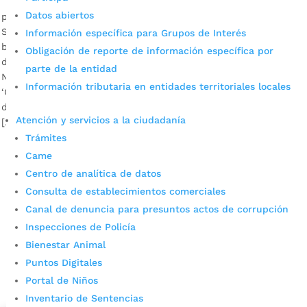
Datos abiertos
por
Alcaldía de Bucaramanga
|
Sep 23, 2020
|
Noticias
Son 60 los microempresarios del sector rural que se
Información específica para Grupos de Interés
beneficiarán inicialmente de un crédito para la construcción
Obligación de reporte de información específica por
de un galpón para pollos semicriollos. Descargar audio:
parte de la entidad
Nelson Adrián Aguilar – Beneficiario de la línea de crédito
Información tributaria en entidades territoriales locales
‘Campo en Acción’ Nelson Adrián Aguilar Oviedo, habitante
de la vereda Los Santos en el corregimiento dos, es uno de
Atención y servicios a la ciudadanía
[…]
Trámites
Came
Centro de analítica de datos
Consulta de establecimientos comerciales
Canal de denuncia para presuntos actos de corrupción
Inspecciones de Policía
Bienestar Animal
Cupos Escolares Bucaramanga 2022
Puntos Digitales
Consulta aqui los pasos para inscribirse y solicitar un
Portal de Niños
cupo escolar en los colegios oficiales de
Inventario de Sentencias