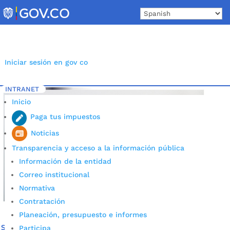
Skip
to
content
Iniciar sesión en gov co
INTRANET
Inicio
Etiqueta: patinadoras bucaramanga
5
Inicio
Paga tus impuestos
Noticias
Transparencia y acceso a la información pública
Información de la entidad
Correo institucional
Normativa
Contratación
Planeación, presupuesto e informes
Silvia Nathalia Niño Villamizar, nueva directora del
Participa