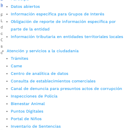
Inderbu
Datos abiertos
Información específica para Grupos de Interés
por
Pilar Mejía
|
Jun 20, 2023
|
Noticias
La reconocida patinadora conoce de primera mano el
Obligación de reporte de información específica por
deporte en Bucaramanga ya que ha sido ocho veces
parte de la entidad
campeona en mundiales de patinaje realizados en Italia,
Información tributaria en entidades territoriales locales
Chile, Francia e incluso Barrancabermeja. Es la única
santandereana con ese número de títulos en estas
Atención y servicios a la ciudadanía
competencias.
Trámites
Came
Centro de analítica de datos
Consulta de establecimientos comerciales
Canal de denuncia para presuntos actos de corrupción
Inspecciones de Policía
Bienestar Animal
Cupos Escolares Bucaramanga 2022
Puntos Digitales
Portal de Niños
Consulta aqui los pasos para inscribirse y solicitar un
cupo escolar en los colegios oficiales de
Inventario de Sentencias