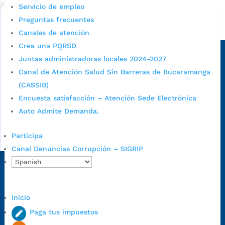
Bucaramanga.
Servicio de empleo
Preguntas frecuentes
Alcaldía de Bucaramanga
Canales de atención
Sede principal
Crea una PQRSD
Juntas administradoras locales 2024-2027
Canal de Atención Salud Sin Barreras de Bucaramanga
(CASSIB)
Encuesta satisfacción – Atención Sede Electrónica
Auto Admite Demanda.
Participa
Canal Denuncias Corrupción – SIGRIP
Dirección Fase I:
Calle 35 # 10-43, Bucaramanga, Santander,
Colombia.
Dirección Fase II:
Carrera 11 # 34-52, Bucaramanga, Santander,
Inicio
Colombia
Paga tus impuestos
Código Postal:
680006. Código Dane: 68001.