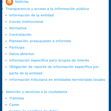
Noticias
Horario de Atención:
Lunes a jueves de 7:00 a.m. a 12:00 m y de
Transparencia y acceso a la información pública
1:00 p.m. a 5:30 p.m. / viernes jornada continua en el horario de
Información de la entidad
7:00 a.m. a 5:00 p.m., con 30 minutos de descanso al medio día.
Correo institucional
Horario de Atención CAME (Central):
Normativa
Lunes a jueves: 7:00 a.m. a 12:00 m y de 1:00 p.m. a 5:30 p.m.
Contratación
Viernes: 7:00 a.m. a 5:00 p.m. en Jornada Continua con
Planeación, presupuesto e informes
30 minutos de descanso al medio día.
Participa
Horario de Atención CAME (Norte):
Datos abiertos
Dirección:
Carrera 12 #16N-84 del barrio Kennedy.
Información específica para Grupos de Interés
Horario habitual de lunes a viernes en
jornada continua de 7:30
Obligación de reporte de información específica por
a.m. a 3:00 p.m.
parte de la entidad
Teléfono Conmutador:
+57 (607) 633 70 00
Información tributaria en entidades territoriales locales
Líneagratuita:
+57 (607) 652 55 55
Correo Institucional:
contactenos@bucaramanga.gov.co
Atención y servicios a la ciudadanía
Correo de notificaciones
Trámites
judiciales:
notificaciones@bucaramanga.gov.co
Came
Canal de denuncia para presuntos actos de corrupción: