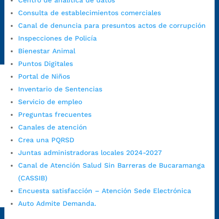
Centro de analítica de datos
https://canaldenuncia.bucaramanga.gov.co/
Consulta de establecimientos comerciales
Emergencia:
https://emergencia.bucaramanga.gov.co/
Canal de denuncia para presuntos actos de corrupción
Radique aquí su queja disciplinaria:
Inspecciones de Policía
https://www.bucaramanga.gov.co/gobierno-ciudadanos-
Bienestar Animal
1/secretarias/oficina-de-control-interno-disciplinario/
Puntos Digitales
Portal de Niños
Inventario de Sentencias
Alcaldía de Bucaramanga
Servicio de empleo
Funcionarios y contratistas
Preguntas frecuentes
Canales de atención
@AlcaldíaBGA
Crea una PQRSD
Juntas administradoras locales 2024-2027
Alcaldía de Bucaramanga
Canal de Atención Salud Sin Barreras de Bucaramanga
(CASSIB)
Encuesta satisfacción – Atención Sede Electrónica
PrensaBucaramanga
Auto Admite Demanda.
Autorización de Tratamiento de Datos Personales
|
Política