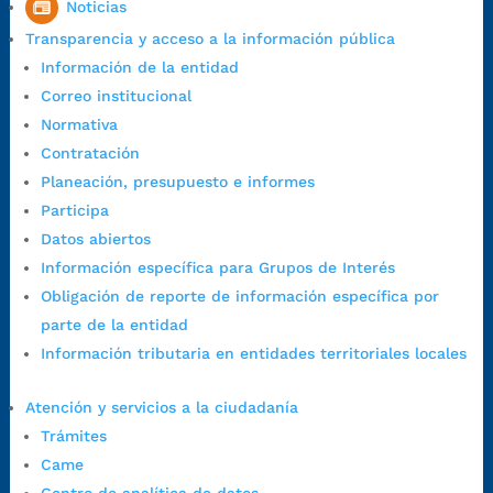
Noticias
7:00 a.m. a 5:00 p.m., con 30 minutos de descanso al medio día.
Transparencia y acceso a la información pública
Horario de Atención CAME (Central):
Información de la entidad
Lunes a jueves: 7:00 a.m. a 12:00 m y de 1:00 p.m. a 5:30 p.m.
Correo institucional
Viernes: 7:00 a.m. a 5:00 p.m. en Jornada Continua con
Normativa
30 minutos de descanso al medio día.
Contratación
Horario de Atención CAME (Norte):
Planeación, presupuesto e informes
Dirección:
Carrera 12 #16N-84 del barrio Kennedy.
Participa
Horario habitual de lunes a viernes en
jornada continua de 7:30
Datos abiertos
a.m. a 3:00 p.m.
Información específica para Grupos de Interés
Teléfono Conmutador:
+57 (607) 633 70 00
Obligación de reporte de información específica por
Líneagratuita:
+57 (607) 652 55 55
parte de la entidad
Correo Institucional:
contactenos@bucaramanga.gov.co
Información tributaria en entidades territoriales locales
Correo de notificaciones
judiciales:
notificaciones@bucaramanga.gov.co
Atención y servicios a la ciudadanía
Canal de denuncia para presuntos actos de corrupción:
Trámites
https://canaldenuncia.bucaramanga.gov.co/
Came
Emergencia:
https://emergencia.bucaramanga.gov.co/