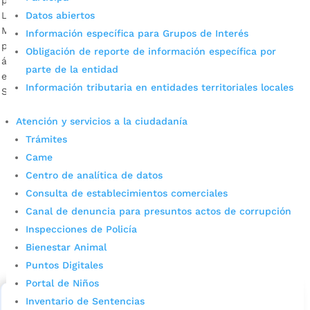
La Alcaldía de Bucaramanga dispondrá de un espacio en los
Datos abiertos
Mercadillos Campesinos para que los paperos de la región
Información específica para Grupos de Interés
puedan comercializar sus productos a los habitantes del
Obligación de reporte de información específica por
área metropolitana. La cita es este domingo 6 de diciembre
parte de la entidad
en el Parque San Pío, Parque de los Niños, Parque de los
Información tributaria en entidades territoriales locales
Sueños y la plazoleta de Neomundo. […]
Atención y servicios a la ciudadanía
Trámites
Came
Centro de analítica de datos
Consulta de establecimientos comerciales
Canal de denuncia para presuntos actos de corrupción
Cupos Escolares Bucaramanga 2022
Inspecciones de Policía
Bienestar Animal
Consulta aqui los pasos para inscribirse y solicitar un
Puntos Digitales
cupo escolar en los colegios oficiales de
Bucaramanga.
Portal de Niños
Inventario de Sentencias