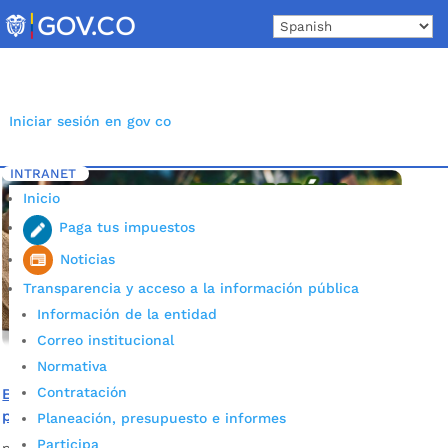
Skip
to
content
Iniciar sesión en gov co
INTRANET
Inicio
Etiqueta: Papa
5
Inicio
Paga tus impuestos
Noticias
Transparencia y acceso a la información pública
Información de la entidad
Correo institucional
Normativa
Contratación
Bucaramanga se suma a la ‘Papatón’ para apoyar a
productores de la región
Planeación, presupuesto e informes
Participa
por
Alcaldía de Bucaramanga
|
Dic 4, 2020
|
Noticias