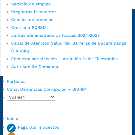
Alcaldía de Bucaramanga
Servicio de empleo
Preguntas frecuentes
Sede principal
Canales de atención
Crea una PQRSD
Juntas administradoras locales 2024-2027
Canal de Atención Salud Sin Barreras de Bucaramanga
(CASSIB)
Encuesta satisfacción – Atención Sede Electrónica
Auto Admite Demanda.
Participa
Dirección Fase I:
Calle 35 # 10-43, Bucaramanga, Santander,
Canal Denuncias Corrupción – SIGRIP
Colombia.
Dirección Fase II:
Carrera 11 # 34-52, Bucaramanga, Santander,
Colombia
Inicio
Código Postal:
680006. Código Dane: 68001.
Horario de Atención:
Lunes a jueves de 7:00 a.m. a 12:00 m y de
Paga tus impuestos
1:00 p.m. a 5:30 p.m. / viernes jornada continua en el horario de