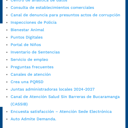
Centro de analítica de datos
Radique aquí su queja disciplinaria:
Consulta de establecimientos comerciales
https://www.bucaramanga.gov.co/gobierno-ciudadanos-
Canal de denuncia para presuntos actos de corrupción
1/secretarias/oficina-de-control-interno-disciplinario/
Inspecciones de Policía
Bienestar Animal
Puntos Digitales
Alcaldía de Bucaramanga
Portal de Niños
Funcionarios y contratistas
Inventario de Sentencias
Servicio de empleo
@AlcaldíaBGA
Preguntas frecuentes
Canales de atención
Alcaldía de Bucaramanga
Crea una PQRSD
Juntas administradoras locales 2024-2027
Canal de Atención Salud Sin Barreras de Bucaramanga
PrensaBucaramanga
(CASSIB)
Autorización de Tratamiento de Datos Personales
|
Política
Encuesta satisfacción – Atención Sede Electrónica
de Tratamiento de Datos Personales
|
Política web y
Auto Admite Demanda.
condiciones de uso
|
Política editorial
|
Plan de