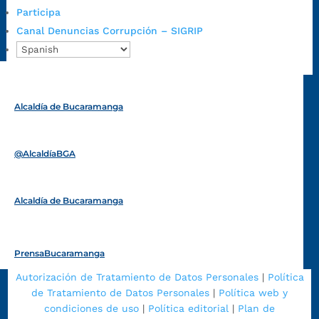
Participa
Radique aquí su queja disciplinaria:
Canal Denuncias Corrupción – SIGRIP
https://www.bucaramanga.gov.co/gobierno-ciudadanos-
1/secretarias/oficina-de-control-interno-disciplinario/
Alcaldía de Bucaramanga
Funcionarios y contratistas
@AlcaldíaBGA
Alcaldía de Bucaramanga
PrensaBucaramanga
Autorización de Tratamiento de Datos Personales
|
Política
de Tratamiento de Datos Personales
|
Política web y
condiciones de uso
|
Política editorial
|
Plan de