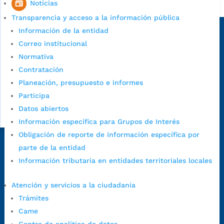
Alcaldía de Bucaramanga
Noticias
Transparencia y acceso a la información pública
Sede principal
Información de la entidad
Correo institucional
Normativa
Contratación
Planeación, presupuesto e informes
Participa
Datos abiertos
Información específica para Grupos de Interés
Obligación de reporte de información específica por
Dirección Fase I:
Calle 35 # 10-43, Bucaramanga, Santander,
parte de la entidad
Colombia.
Información tributaria en entidades territoriales locales
Dirección Fase II:
Carrera 11 # 34-52, Bucaramanga, Santander,
Atención y servicios a la ciudadanía
Colombia
Trámites
Código Postal:
680006. Código Dane: 68001.
Came
Horario de Atención:
Lunes a jueves de 7:00 a.m. a 12:00 m y de