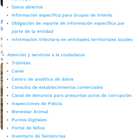
Datos abiertos
Información específica para Grupos de Interés
Arrancó megaobra de pantalla anclada en La Feria para
Obligación de reporte de información específica por
impactar más de 600 familias
parte de la entidad
por
admin_prensa
|
Feb 27, 2025
|
Noticias
Información tributaria en entidades territoriales locales
La Feria, fuertemente afectada en 2023 por la declaratoria
de calamidad, recibe el inicio de su megaobra de pantalla
Atención y servicios a la ciudadanía
anclada.
Trámites
Came
Centro de analítica de datos
Consulta de establecimientos comerciales
Canal de denuncia para presuntos actos de corrupción
Inspecciones de Policía
Bienestar Animal
Puntos Digitales
Portal de Niños
Inventario de Sentencias