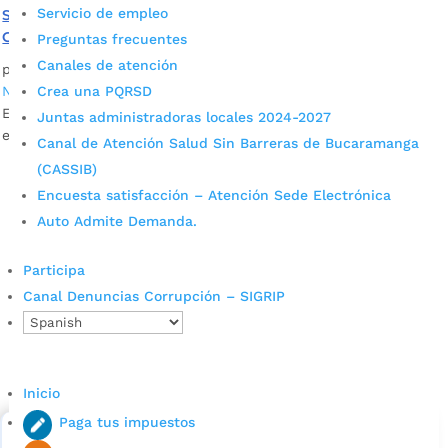
Servicio de empleo
Se construirá una nueva pantalla anclada en el barrio
Gaitán, comuna 4
Preguntas frecuentes
Canales de atención
por
Daniel Leonardo Quintero Duarte
|
Feb 24, 2023
|
Crea una PQRSD
Noticias
Esta obra permitirá salvar vidas, mitigando riesgos de
Juntas administradoras locales 2024-2027
erosión en la escarpa occidental de Bucaramanga.
Canal de Atención Salud Sin Barreras de Bucaramanga
(CASSIB)
Encuesta satisfacción – Atención Sede Electrónica
Auto Admite Demanda.
Participa
Canal Denuncias Corrupción – SIGRIP
Cupos Escolares Bucaramanga 2022
Consulta aqui los pasos para inscribirse y solicitar un
cupo escolar en los colegios oficiales de
Inicio
Bucaramanga.
Paga tus impuestos