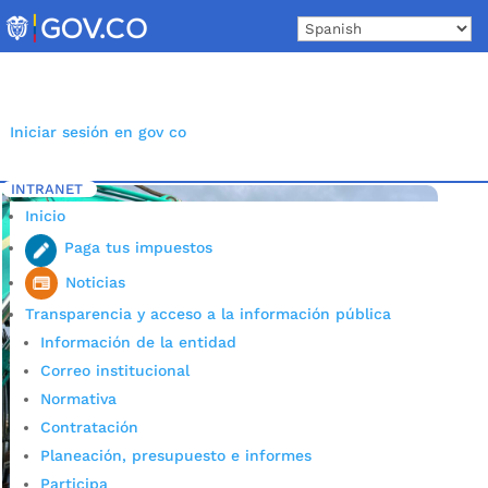
Skip
to
content
Iniciar sesión en gov co
INTRANET
Inicio
Etiqueta: Pantalla anclada
5
Inicio
Paga tus impuestos
Noticias
Transparencia y acceso a la información pública
Información de la entidad
Correo institucional
Normativa
Contratación
Planeación, presupuesto e informes
Participa