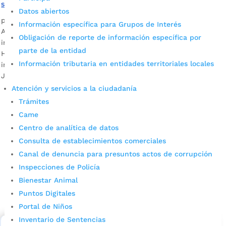
suministro de agua potable
Datos abiertos
por
Edgar Augusto Sánchez
|
May 19, 2022
|
Noticias
Información específica para Grupos de Interés
Acercar el agua con mangueras hasta los tanques de la
Obligación de reporte de información específica por
institución (situación que duró casi 10 años) ya es historia.
parte de la entidad
Hoy 1.440 estudiantes ya gozan de este preciado líquido sin
Información tributaria en entidades territoriales locales
interrupciones gracias a la gestión del Gobierno del Alcalde
Juan Carlos Cárdenas.
Atención y servicios a la ciudadanía
Trámites
Came
Centro de analítica de datos
Consulta de establecimientos comerciales
Canal de denuncia para presuntos actos de corrupción
Inspecciones de Policía
Cupos Escolares Bucaramanga 2022
Bienestar Animal
Consulta aqui los pasos para inscribirse y solicitar un
Puntos Digitales
cupo escolar en los colegios oficiales de
Portal de Niños
Bucaramanga.
Inventario de Sentencias