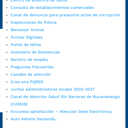
Centro de analítica de datos
Emergencia:
https://emergencia.bucaramanga.gov.co/
Consulta de establecimientos comerciales
Radique aquí su queja disciplinaria:
Canal de denuncia para presuntos actos de corrupción
https://www.bucaramanga.gov.co/gobierno-ciudadanos-
Inspecciones de Policía
1/secretarias/oficina-de-control-interno-disciplinario/
Bienestar Animal
Puntos Digitales
Portal de Niños
Alcaldía de Bucaramanga
Inventario de Sentencias
Funcionarios y contratistas
Servicio de empleo
@AlcaldíaBGA
Preguntas frecuentes
Canales de atención
Crea una PQRSD
Alcaldía de Bucaramanga
Juntas administradoras locales 2024-2027
Canal de Atención Salud Sin Barreras de Bucaramanga
(CASSIB)
PrensaBucaramanga
Encuesta satisfacción – Atención Sede Electrónica
Autorización de Tratamiento de Datos Personales
|
Política
Auto Admite Demanda.
de Tratamiento de Datos Personales
|
Política web y
condiciones de uso
|
Política editorial
|
Plan de