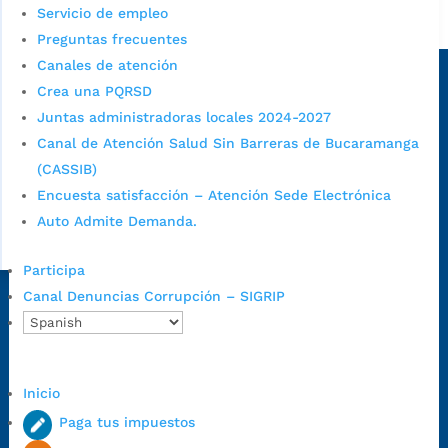
Servicio de empleo
Alcaldía de Bucaramanga
Preguntas frecuentes
Sede principal
Canales de atención
Crea una PQRSD
Juntas administradoras locales 2024-2027
Canal de Atención Salud Sin Barreras de Bucaramanga
(CASSIB)
Encuesta satisfacción – Atención Sede Electrónica
Auto Admite Demanda.
Participa
Canal Denuncias Corrupción – SIGRIP
Dirección Fase I:
Calle 35 # 10-43, Bucaramanga, Santander,
Colombia.
Dirección Fase II:
Carrera 11 # 34-52, Bucaramanga, Santander,
Colombia
Inicio
Código Postal:
680006. Código Dane: 68001.
Paga tus impuestos
Horario de Atención:
Lunes a jueves de 7:00 a.m. a 12:00 m y de