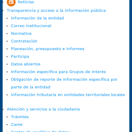
Noticias
1:00 p.m. a 5:30 p.m. / viernes jornada continua en el horario de
Transparencia y acceso a la información pública
7:00 a.m. a 5:00 p.m., con 30 minutos de descanso al medio día.
Información de la entidad
Horario de Atención CAME (Central):
Correo institucional
Lunes a jueves: 7:00 a.m. a 12:00 m y de 1:00 p.m. a 5:30 p.m.
Normativa
Viernes: 7:00 a.m. a 5:00 p.m. en Jornada Continua con
Contratación
30 minutos de descanso al medio día.
Planeación, presupuesto e informes
Horario de Atención CAME (Norte):
Participa
Dirección:
Carrera 12 #16N-84 del barrio Kennedy.
Datos abiertos
Horario habitual de lunes a viernes en
jornada continua de 7:30
Información específica para Grupos de Interés
a.m. a 3:00 p.m.
Obligación de reporte de información específica por
Teléfono Conmutador:
+57 (607) 633 70 00
parte de la entidad
Líneagratuita:
+57 (607) 652 55 55
Información tributaria en entidades territoriales locales
Correo Institucional:
contactenos@bucaramanga.gov.co
Correo de notificaciones
Atención y servicios a la ciudadanía
judiciales:
notificaciones@bucaramanga.gov.co
Trámites
Canal de denuncia para presuntos actos de corrupción:
Came
https://canaldenuncia.bucaramanga.gov.co/