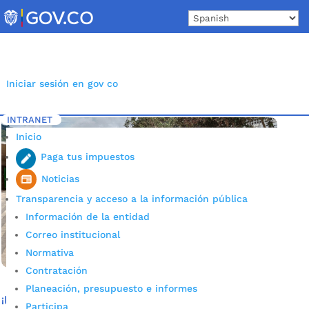
Skip
to
content
Iniciar sesión en gov co
INTRANET
Inicio
Etiqueta: PAE colegio Colorados
5
Inicio
Paga tus impuestos
Noticias
Transparencia y acceso a la información pública
Información de la entidad
Correo institucional
Normativa
Contratación
Planeación, presupuesto e informes
¡Buenas noticias! Colegio Colorados ya cuenta con
Participa