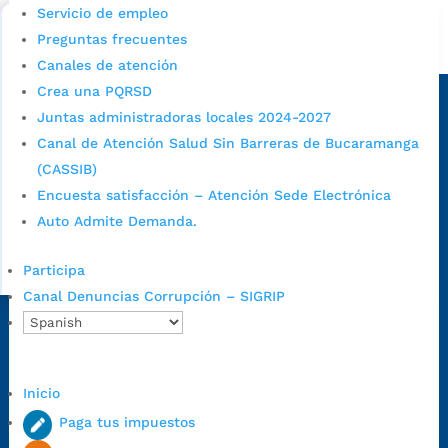
Bucaramanga.
Servicio de empleo
Preguntas frecuentes
Alcaldía de Bucaramanga
Canales de atención
Sede principal
Crea una PQRSD
Juntas administradoras locales 2024-2027
Canal de Atención Salud Sin Barreras de Bucaramanga
(CASSIB)
Encuesta satisfacción – Atención Sede Electrónica
Auto Admite Demanda.
Participa
Canal Denuncias Corrupción – SIGRIP
Dirección Fase I:
Calle 35 # 10-43, Bucaramanga, Santander,
Colombia.
Dirección Fase II:
Carrera 11 # 34-52, Bucaramanga, Santander,
Inicio
Colombia
Paga tus impuestos
Código Postal:
680006. Código Dane: 68001.