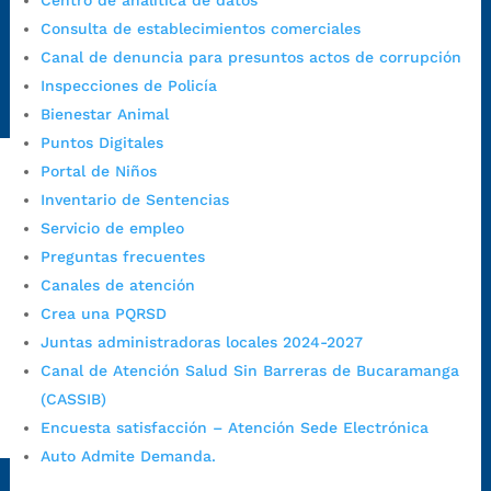
Centro de analítica de datos
https://canaldenuncia.bucaramanga.gov.co/
Consulta de establecimientos comerciales
Emergencia:
https://emergencia.bucaramanga.gov.co/
Canal de denuncia para presuntos actos de corrupción
Radique aquí su queja disciplinaria:
Inspecciones de Policía
https://www.bucaramanga.gov.co/gobierno-ciudadanos-
Bienestar Animal
1/secretarias/oficina-de-control-interno-disciplinario/
Puntos Digitales
Portal de Niños
Inventario de Sentencias
Alcaldía de Bucaramanga
Servicio de empleo
Funcionarios y contratistas
Preguntas frecuentes
@AlcaldíaBGA
Canales de atención
Crea una PQRSD
Juntas administradoras locales 2024-2027
Alcaldía de Bucaramanga
Canal de Atención Salud Sin Barreras de Bucaramanga
(CASSIB)
Encuesta satisfacción – Atención Sede Electrónica
PrensaBucaramanga
Auto Admite Demanda.
Autorización de Tratamiento de Datos Personales
|
Política