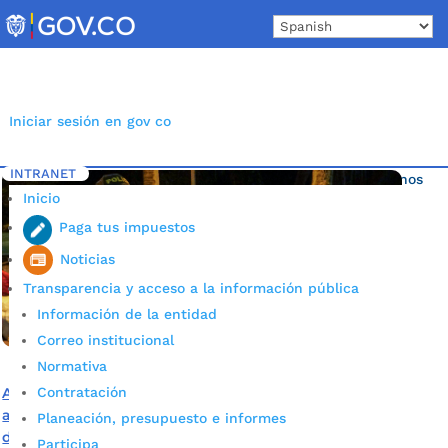
Skip
to
content
Iniciar sesión en gov co
INTRANET
Inicio
Etiqueta: Organización de los Estados Americanos
5
Inicio
Paga tus impuestos
Noticias
Transparencia y acceso a la información pública
Información de la entidad
Correo institucional
Normativa
Contratación
Alcalde de Bucaramanga invita a Embajador ante la OEA
a aunar esfuerzos para traslado humanitario voluntario
Planeación, presupuesto e informes
de venezolanos
Participa