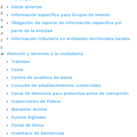
por
Alcaldía de Bucaramanga
|
Jul 19, 2020
|
Noticias
Datos abiertos
El mandatario de los bumangueses, Juan Carlos Cárdenas,
Información específica para Grupos de Interés
le hace un llamado muy especial a Alejandro Ordóñez,
Obligación de reporte de información específica por
embajador de Colombia ante la Organización de los Estados
parte de la entidad
Americanos, OEA, para que, con sus buenos oficios,
Información tributaria en entidades territoriales locales
contribuya a conseguir recursos en la atención a dicha
población. Descargue audio: Juan Carlos Cárdenas,
Atención y servicios a la ciudadanía
alcalde de Bucaramanga La capital […]
Trámites
Came
Centro de analítica de datos
Consulta de establecimientos comerciales
Canal de denuncia para presuntos actos de corrupción
Inspecciones de Policía
Bienestar Animal
Cupos Escolares Bucaramanga 2022
Puntos Digitales
Consulta aqui los pasos para inscribirse y solicitar un
Portal de Niños
cupo escolar en los colegios oficiales de
Inventario de Sentencias