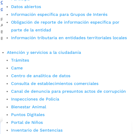
Oficina del Sisbén se traslada a un nuevo lugar a partir
Datos abiertos
de noviembre
Información específica para Grupos de Interés
por
Pilar Mejía
|
Oct 30, 2021
|
Noticias
Obligación de reporte de información específica por
A partir del 3 de noviembre la Oficina del Sisbén de
parte de la entidad
Bucaramanga atenderá en el sector del Centro (Parque de
Información tributaria en entidades territoriales locales
Bolívar).
Atención y servicios a la ciudadanía
Trámites
Came
Centro de analítica de datos
Consulta de establecimientos comerciales
Canal de denuncia para presuntos actos de corrupción
Cupos Escolares Bucaramanga 2022
Inspecciones de Policía
Bienestar Animal
Consulta aqui los pasos para inscribirse y solicitar un
cupo escolar en los colegios oficiales de
Puntos Digitales
Bucaramanga.
Portal de Niños
Inventario de Sentencias