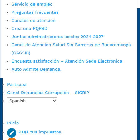
Alcaldía de Bucaramanga
Servicio de empleo
Sede principal
Preguntas frecuentes
Canales de atención
Crea una PQRSD
Juntas administradoras locales 2024-2027
Canal de Atención Salud Sin Barreras de Bucaramanga
(CASSIB)
Encuesta satisfacción – Atención Sede Electrónica
Auto Admite Demanda.
Participa
Dirección Fase I:
Calle 35 # 10-43, Bucaramanga, Santander,
Canal Denuncias Corrupción – SIGRIP
Colombia.
Dirección Fase II:
Carrera 11 # 34-52, Bucaramanga, Santander,
Colombia
Código Postal:
680006. Código Dane: 68001.
Inicio
Horario de Atención:
Lunes a jueves de 7:00 a.m. a 12:00 m y de
Paga tus impuestos
1:00 p.m. a 5:30 p.m. / viernes jornada continua en el horario de