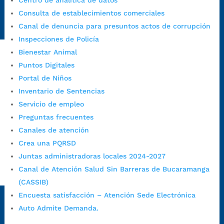
Centro de analítica de datos
Radique aquí su queja disciplinaria:
Consulta de establecimientos comerciales
https://www.bucaramanga.gov.co/gobierno-ciudadanos-
Canal de denuncia para presuntos actos de corrupción
1/secretarias/oficina-de-control-interno-disciplinario/
Inspecciones de Policía
Bienestar Animal
Puntos Digitales
Alcaldía de Bucaramanga
Portal de Niños
Funcionarios y contratistas
Inventario de Sentencias
Servicio de empleo
@AlcaldíaBGA
Preguntas frecuentes
Canales de atención
Alcaldía de Bucaramanga
Crea una PQRSD
Juntas administradoras locales 2024-2027
Canal de Atención Salud Sin Barreras de Bucaramanga
PrensaBucaramanga
(CASSIB)
Autorización de Tratamiento de Datos Personales
|
Política
Encuesta satisfacción – Atención Sede Electrónica
de Tratamiento de Datos Personales
|
Política web y
Auto Admite Demanda.
condiciones de uso
|
Política editorial
|
Plan de
comunicaciones
|
Política de derechos de autor
|
Política