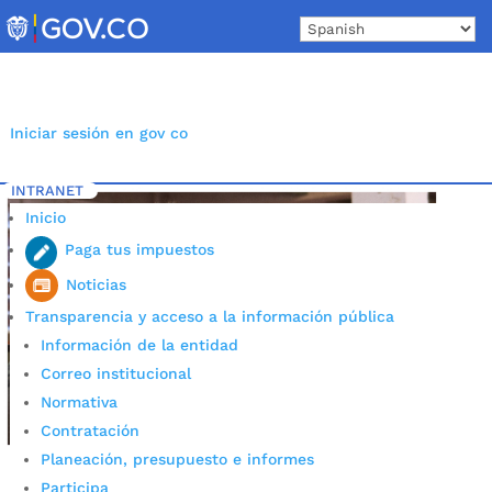
Skip
to
content
Iniciar sesión en gov co
INTRANET
Inicio
Etiqueta: oficina sisbén Bucaramanga
5
Inicio
Paga tus impuestos
Noticias
Transparencia y acceso a la información pública
Información de la entidad
Correo institucional
Normativa
Contratación
Planeación, presupuesto e informes
Participa