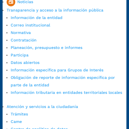
Noticias
7:00 a.m. a 5:00 p.m., con 30 minutos de descanso al medio día.
Transparencia y acceso a la información pública
Horario de Atención CAME (Central):
Información de la entidad
Lunes a jueves: 7:00 a.m. a 12:00 m y de 1:00 p.m. a 5:30 p.m.
Correo institucional
Viernes: 7:00 a.m. a 5:00 p.m. en Jornada Continua con
Normativa
30 minutos de descanso al medio día.
Contratación
Horario de Atención CAME (Norte):
Planeación, presupuesto e informes
Dirección:
Carrera 12 #16N-84 del barrio Kennedy.
Participa
Horario habitual de lunes a viernes en
jornada continua de 7:30
Datos abiertos
a.m. a 3:00 p.m.
Información específica para Grupos de Interés
Teléfono Conmutador:
+57 (607) 633 70 00
Obligación de reporte de información específica por
Líneagratuita:
+57 (607) 652 55 55
parte de la entidad
Correo Institucional:
contactenos@bucaramanga.gov.co
Información tributaria en entidades territoriales locales
Correo de notificaciones
judiciales:
notificaciones@bucaramanga.gov.co
Atención y servicios a la ciudadanía
Canal de denuncia para presuntos actos de corrupción:
Trámites
https://canaldenuncia.bucaramanga.gov.co/
Came
Emergencia:
https://emergencia.bucaramanga.gov.co/