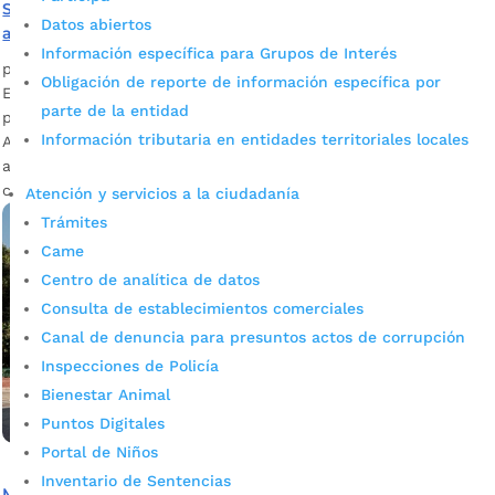
Salones del Colegio Nuestra Señora del Pilar cuentan
Datos abiertos
ahora con aire acondicionado
Información específica para Grupos de Interés
por
Alcaldía de Bucaramanga
|
May 13, 2023
|
Noticias
Obligación de reporte de información específica por
El Gobierno de Juan Carlos Cárdenas tiene en marcha un
parte de la entidad
plan de acción para dignificar los ambientes de aprendizaje.
Información tributaria en entidades territoriales locales
Ahora, cuatro salones del ‘Nuestra Señora del Pilar’ tienen
aire acondicionado, generando espacios más frescos y
confortables. Fotografía: Prensa...
Atención y servicios a la ciudadanía
Trámites
Came
Centro de analítica de datos
Consulta de establecimientos comerciales
Canal de denuncia para presuntos actos de corrupción
Inspecciones de Policía
Bienestar Animal
Puntos Digitales
Portal de Niños
Inventario de Sentencias
Más de 100 cupos escolares disponibles en la sede