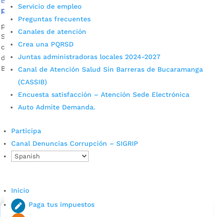
Servicio de empleo
principal del Colegio Nuestra Señora del Pilar
Preguntas frecuentes
por
Edgar Augusto Sánchez
|
Mar 4, 2023
|
Noticias
Canales de atención
Se trata de la institución educativa Nuestra Señora del Pilar,
Crea una PQRSD
creada en el año 1950. El colegio se caracteriza por su
Juntas administradoras locales 2024-2027
desempeño académico para el prestigio de Santander y
Bucaramanga.
Canal de Atención Salud Sin Barreras de Bucaramanga
(CASSIB)
Encuesta satisfacción – Atención Sede Electrónica
Auto Admite Demanda.
Participa
Canal Denuncias Corrupción – SIGRIP
Cupos Escolares Bucaramanga 2022
Consulta aqui los pasos para inscribirse y solicitar un
Inicio
cupo escolar en los colegios oficiales de
Bucaramanga.
Paga tus impuestos