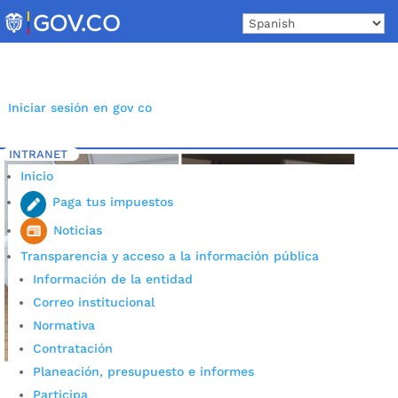
Skip
to
content
Iniciar sesión en gov co
INTRANET
Inicio
Etiqueta: Nuestra Señora del Pilar
5
Inicio
Paga tus impuestos
Noticias
Transparencia y acceso a la información pública
Información de la entidad
Correo institucional
Normativa
Contratación
Planeación, presupuesto e informes
Participa