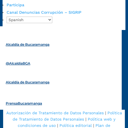
Emergencia:
https://emergencia.bucaramanga.gov.co/
Participa
Radique aquí su queja disciplinaria:
Canal Denuncias Corrupción – SIGRIP
https://www.bucaramanga.gov.co/gobierno-ciudadanos-
1/secretarias/oficina-de-control-interno-disciplinario/
Alcaldía de Bucaramanga
Funcionarios y contratistas
@AlcaldíaBGA
Alcaldía de Bucaramanga
PrensaBucaramanga
Autorización de Tratamiento de Datos Personales
|
Política
de Tratamiento de Datos Personales
|
Política web y
condiciones de uso
|
Política editorial
|
Plan de