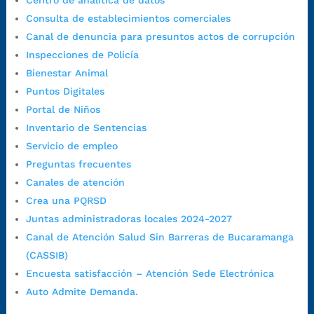
Centro de analítica de datos
1:00 p.m. a 5:30 p.m. / viernes jornada continua en el horario de
Consulta de establecimientos comerciales
7:00 a.m. a 5:00 p.m., con 30 minutos de descanso al medio día.
Canal de denuncia para presuntos actos de corrupción
Horario de Atención CAME (Central):
Inspecciones de Policía
Lunes a jueves: 7:00 a.m. a 12:00 m y de 1:00 p.m. a 5:30 p.m.
Bienestar Animal
Viernes: 7:00 a.m. a 5:00 p.m. en Jornada Continua con
Puntos Digitales
30 minutos de descanso al medio día.
Portal de Niños
Horario de Atención CAME (Norte):
Inventario de Sentencias
Dirección:
Carrera 12 #16N-84 del barrio Kennedy.
Servicio de empleo
Horario habitual de lunes a viernes en
jornada continua de 7:30
Preguntas frecuentes
a.m. a 3:00 p.m.
Canales de atención
Teléfono Conmutador:
+57 (607) 633 70 00
Crea una PQRSD
Líneagratuita:
+57 (607) 652 55 55
Juntas administradoras locales 2024-2027
Correo Institucional:
contactenos@bucaramanga.gov.co
Canal de Atención Salud Sin Barreras de Bucaramanga
Correo de notificaciones
(CASSIB)
judiciales:
notificaciones@bucaramanga.gov.co
Encuesta satisfacción – Atención Sede Electrónica
Canal de denuncia para presuntos actos de corrupción:
Auto Admite Demanda.
https://canaldenuncia.bucaramanga.gov.co/