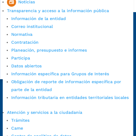
Noticias
Alcaldía de Bucaramanga
Transparencia y acceso a la información pública
Sede principal
Información de la entidad
Correo institucional
Normativa
Contratación
Planeación, presupuesto e informes
Participa
Datos abiertos
Información específica para Grupos de Interés
Obligación de reporte de información específica por
parte de la entidad
Dirección Fase I:
Calle 35 # 10-43, Bucaramanga, Santander,
Información tributaria en entidades territoriales locales
Colombia.
Dirección Fase II:
Carrera 11 # 34-52, Bucaramanga, Santander,
Atención y servicios a la ciudadanía
Colombia
Trámites
Código Postal:
680006. Código Dane: 68001.
Came
Horario de Atención:
Lunes a jueves de 7:00 a.m. a 12:00 m y de