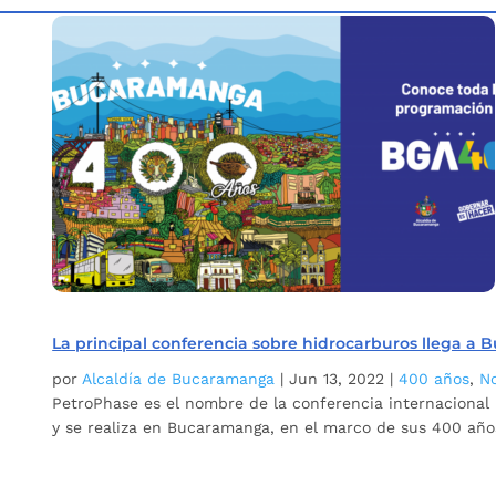
Inicio
Etiqueta: Neomundo.
5
La principal conferencia sobre hidrocarburos llega a
por
Alcaldía de Bucaramanga
|
Jun 13, 2022
|
400 años
,
No
PetroPhase es el nombre de la conferencia internacional 
y se realiza en Bucaramanga, en el marco de sus 400 años.