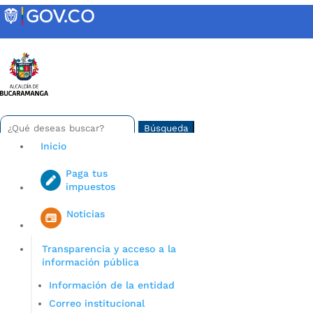
Skip
to
content
INTRANET
Buscar:
Search
for...
Inicio
Paga tus
impuestos
Iniciar sesión en gov co
Noticias
Transparencia y acceso a la
información pública
Información de la entidad
Correo institucional