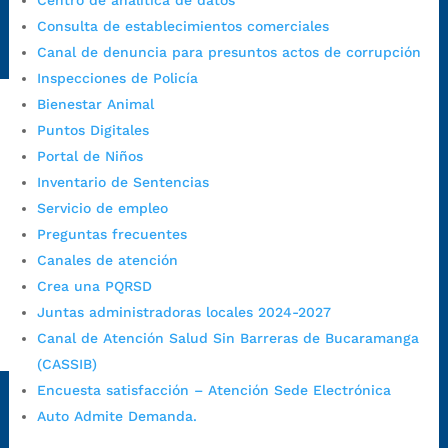
Centro de analítica de datos
Radique aquí su queja disciplinaria:
Consulta de establecimientos comerciales
https://www.bucaramanga.gov.co/gobierno-ciudadanos-
Canal de denuncia para presuntos actos de corrupción
1/secretarias/oficina-de-control-interno-disciplinario/
Inspecciones de Policía
Bienestar Animal
Puntos Digitales
Alcaldía de Bucaramanga
Portal de Niños
Funcionarios y contratistas
Inventario de Sentencias
Servicio de empleo
@AlcaldíaBGA
Preguntas frecuentes
Canales de atención
Alcaldía de Bucaramanga
Crea una PQRSD
Juntas administradoras locales 2024-2027
Canal de Atención Salud Sin Barreras de Bucaramanga
PrensaBucaramanga
(CASSIB)
Autorización de Tratamiento de Datos Personales
|
Política
Encuesta satisfacción – Atención Sede Electrónica
de Tratamiento de Datos Personales
|
Política web y
Auto Admite Demanda.
condiciones de uso
|
Política editorial
|
Plan de
comunicaciones
|
Política de derechos de autor
|
Política