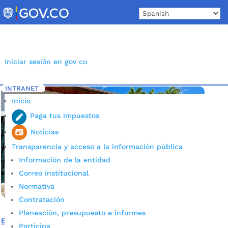
Skip
to
content
Iniciar sesión en gov co
INTRANET
Inicio
Etiqueta: museo casa de bolívar
5
Inicio
Paga tus impuestos
Noticias
Transparencia y acceso a la información pública
Información de la entidad
Correo institucional
Normativa
Contratación
Planeación, presupuesto e informes
El ‘Plan C’ le cambió la cara al Museo Casa de Bolívar
Participa