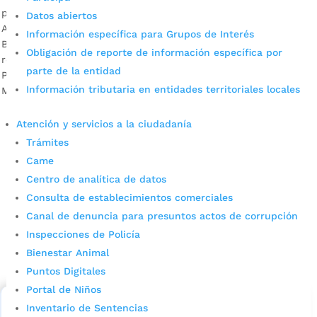
por
Mónica María Farfán Sanabria
|
Dic 7, 2023
|
Noticias
Datos abiertos
Aquí les presentamos cómo luce el insigne Museo Casa de
Información específica para Grupos de Interés
Bolívar, ubicado en el Centro de Bucaramanga, tras la
Obligación de reporte de información específica por
restauración de su fachada. Fotografía: Mónica Farfán /
parte de la entidad
Prensa Alcaldía de Bucaramanga Descargue audio: Consuelo
Información tributaria en entidades territoriales locales
Moreno, directora de la Museo Casa de Bolívar...
Atención y servicios a la ciudadanía
Trámites
Came
Centro de analítica de datos
Consulta de establecimientos comerciales
Canal de denuncia para presuntos actos de corrupción
Cupos Escolares Bucaramanga 2022
Inspecciones de Policía
Bienestar Animal
Consulta aqui los pasos para inscribirse y solicitar un
cupo escolar en los colegios oficiales de
Puntos Digitales
Bucaramanga.
Portal de Niños
Inventario de Sentencias