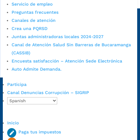
Alcaldía de Bucaramanga
Servicio de empleo
Sede principal
Preguntas frecuentes
Canales de atención
Crea una PQRSD
Juntas administradoras locales 2024-2027
Canal de Atención Salud Sin Barreras de Bucaramanga
(CASSIB)
Encuesta satisfacción – Atención Sede Electrónica
Auto Admite Demanda.
Participa
Dirección Fase I:
Calle 35 # 10-43, Bucaramanga, Santander,
Canal Denuncias Corrupción – SIGRIP
Colombia.
Dirección Fase II:
Carrera 11 # 34-52, Bucaramanga, Santander,
Colombia
Código Postal:
680006. Código Dane: 68001.
Inicio
Horario de Atención:
Lunes a jueves de 7:00 a.m. a 12:00 m y de
Paga tus impuestos
1:00 p.m. a 5:30 p.m. / viernes jornada continua en el horario de