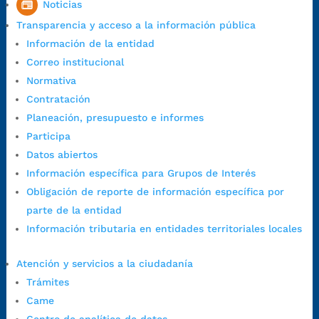
Noticias
7:00 a.m. a 5:00 p.m., con 30 minutos de descanso al medio día.
Transparencia y acceso a la información pública
Horario de Atención CAME (Central):
Información de la entidad
Lunes a jueves: 7:00 a.m. a 12:00 m y de 1:00 p.m. a 5:30 p.m.
Correo institucional
Viernes: 7:00 a.m. a 5:00 p.m. en Jornada Continua con
Normativa
30 minutos de descanso al medio día.
Contratación
Horario de Atención CAME (Norte):
Planeación, presupuesto e informes
Dirección:
Carrera 12 #16N-84 del barrio Kennedy.
Participa
Horario habitual de lunes a viernes en
jornada continua de 7:30
Datos abiertos
a.m. a 3:00 p.m.
Información específica para Grupos de Interés
Teléfono Conmutador:
+57 (607) 633 70 00
Obligación de reporte de información específica por
Líneagratuita:
+57 (607) 652 55 55
parte de la entidad
Correo Institucional:
contactenos@bucaramanga.gov.co
Información tributaria en entidades territoriales locales
Correo de notificaciones
judiciales:
notificaciones@bucaramanga.gov.co
Atención y servicios a la ciudadanía
Canal de denuncia para presuntos actos de corrupción:
Trámites
https://canaldenuncia.bucaramanga.gov.co/
Came
Emergencia:
https://emergencia.bucaramanga.gov.co/