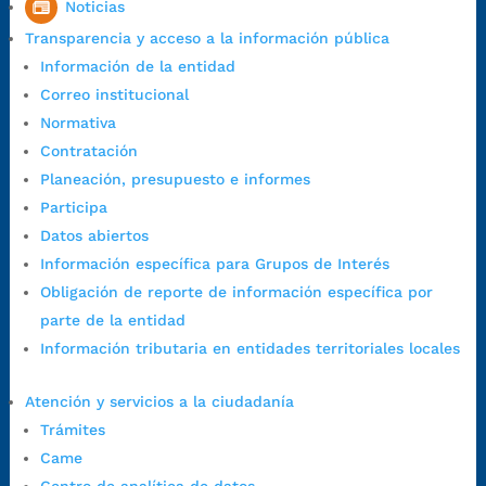
Noticias
1:00 p.m. a 5:30 p.m. / viernes jornada continua en el horario de
Transparencia y acceso a la información pública
7:00 a.m. a 5:00 p.m., con 30 minutos de descanso al medio día.
Información de la entidad
Horario de Atención CAME (Central):
Correo institucional
Lunes a jueves: 7:00 a.m. a 12:00 m y de 1:00 p.m. a 5:30 p.m.
Normativa
Viernes: 7:00 a.m. a 5:00 p.m. en Jornada Continua con
Contratación
30 minutos de descanso al medio día.
Planeación, presupuesto e informes
Horario de Atención CAME (Norte):
Participa
Dirección:
Carrera 12 #16N-84 del barrio Kennedy.
Datos abiertos
Horario habitual de lunes a viernes en
jornada continua de 7:30
Información específica para Grupos de Interés
a.m. a 3:00 p.m.
Obligación de reporte de información específica por
Teléfono Conmutador:
+57 (607) 633 70 00
parte de la entidad
Líneagratuita:
+57 (607) 652 55 55
Información tributaria en entidades territoriales locales
Correo Institucional:
contactenos@bucaramanga.gov.co
Correo de notificaciones
Atención y servicios a la ciudadanía
judiciales:
notificaciones@bucaramanga.gov.co
Trámites
Canal de denuncia para presuntos actos de corrupción:
Came
https://canaldenuncia.bucaramanga.gov.co/