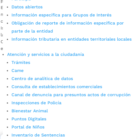
por
Alcaldía de Bucaramanga
|
Ago 29, 2020
|
Noticias
Datos abiertos
Esta nueva línea de crédito está diseñada para beneficiar a
mujeres cabeza de familia de Bucaramanga, debido a la
Información específica para Grupos de Interés
contingencia generada por la Covid-19. Descargar audio:
Obligación de reporte de información específica por
Isabel Cristina Rincón – Directora del IMEBU Este viernes, se
parte de la entidad
lanzó la nueva línea de crédito del programa Banca
Información tributaria en entidades territoriales locales
Ciudadana ‘Empresarias en Acción’, para brindar beneficios
especiales a las […]
Atención y servicios a la ciudadanía
Trámites
Came
Centro de analítica de datos
Consulta de establecimientos comerciales
Canal de denuncia para presuntos actos de corrupción
Inspecciones de Policía
Cupos Escolares Bucaramanga 2022
Bienestar Animal
Puntos Digitales
Consulta aqui los pasos para inscribirse y solicitar un
cupo escolar en los colegios oficiales de
Portal de Niños
Bucaramanga.
Inventario de Sentencias