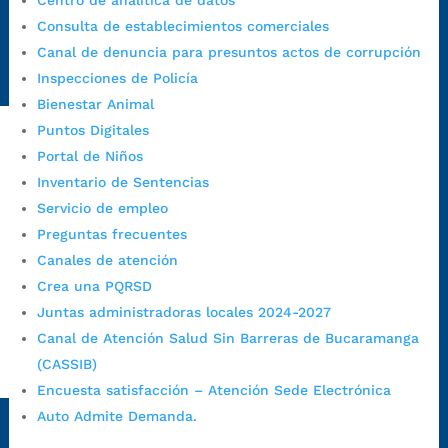
Centro de analítica de datos
Emergencia:
https://emergencia.bucaramanga.gov.co/
Consulta de establecimientos comerciales
Radique aquí su queja disciplinaria:
Canal de denuncia para presuntos actos de corrupción
https://www.bucaramanga.gov.co/gobierno-ciudadanos-
Inspecciones de Policía
1/secretarias/oficina-de-control-interno-disciplinario/
Bienestar Animal
Puntos Digitales
Portal de Niños
Alcaldía de Bucaramanga
Inventario de Sentencias
Funcionarios y contratistas
Servicio de empleo
Preguntas frecuentes
@AlcaldíaBGA
Canales de atención
Crea una PQRSD
Alcaldía de Bucaramanga
Juntas administradoras locales 2024-2027
Canal de Atención Salud Sin Barreras de Bucaramanga
(CASSIB)
PrensaBucaramanga
Encuesta satisfacción – Atención Sede Electrónica
Autorización de Tratamiento de Datos Personales
|
Política
Auto Admite Demanda.
de Tratamiento de Datos Personales
|
Política web y