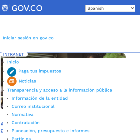
Skip
to
content
Iniciar sesión en gov co
INTRANET
Inicio
Etiqueta: Mujer cabeza de familia
5
Inicio
Paga tus impuestos
Noticias
Transparencia y acceso a la información pública
Información de la entidad
Correo institucional
Normativa
Contratación
Alcaldía e IMEBU lanzaron la línea de crédito de Banca
Ciudadana ‘Empresarias en Acción’
Planeación, presupuesto e informes
Participa