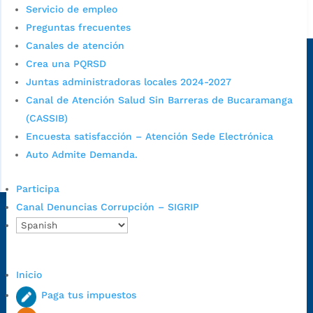
Servicio de empleo
Alcaldía de Bucaramanga
Preguntas frecuentes
Sede principal
Canales de atención
Crea una PQRSD
Juntas administradoras locales 2024-2027
Canal de Atención Salud Sin Barreras de Bucaramanga
(CASSIB)
Encuesta satisfacción – Atención Sede Electrónica
Auto Admite Demanda.
Participa
Canal Denuncias Corrupción – SIGRIP
Dirección Fase I:
Calle 35 # 10-43, Bucaramanga, Santander,
Colombia.
Dirección Fase II:
Carrera 11 # 34-52, Bucaramanga, Santander,
Colombia
Inicio
Código Postal:
680006. Código Dane: 68001.
Paga tus impuestos
Horario de Atención:
Lunes a jueves de 7:00 a.m. a 12:00 m y de