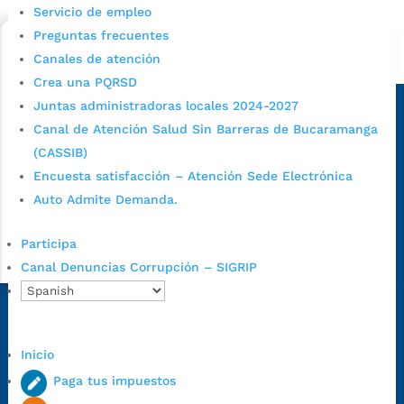
Servicio de empleo
Bucaramanga.
Preguntas frecuentes
Alcaldía de Bucaramanga
Canales de atención
Crea una PQRSD
Sede principal
Juntas administradoras locales 2024-2027
Canal de Atención Salud Sin Barreras de Bucaramanga
(CASSIB)
Encuesta satisfacción – Atención Sede Electrónica
Auto Admite Demanda.
Participa
Canal Denuncias Corrupción – SIGRIP
Dirección Fase I:
Calle 35 # 10-43, Bucaramanga, Santander,
Colombia.
Inicio
Dirección Fase II:
Carrera 11 # 34-52, Bucaramanga, Santander,
Paga tus impuestos
Colombia