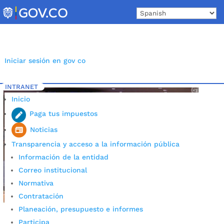
Skip
to
content
Iniciar sesión en gov co
INTRANET
Inicio
Etiqueta: migrantes Colombia
5
Inicio
Paga tus impuestos
Noticias
Transparencia y acceso a la información pública
Información de la entidad
Correo institucional
Normativa
Contratación
Planeación, presupuesto e informes
Participa