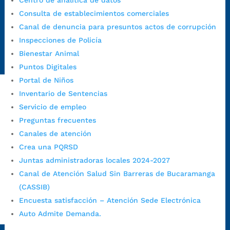
Centro de analítica de datos
Canal de denuncia para presuntos actos de corrupción:
Consulta de establecimientos comerciales
https://canaldenuncia.bucaramanga.gov.co/
Canal de denuncia para presuntos actos de corrupción
Emergencia:
https://emergencia.bucaramanga.gov.co/
Inspecciones de Policía
Radique aquí su queja disciplinaria:
Bienestar Animal
https://www.bucaramanga.gov.co/gobierno-ciudadanos-
Puntos Digitales
1/secretarias/oficina-de-control-interno-disciplinario/
Portal de Niños
Inventario de Sentencias
Servicio de empleo
Alcaldía de Bucaramanga
Preguntas frecuentes
Funcionarios y contratistas
Canales de atención
@AlcaldíaBGA
Crea una PQRSD
Juntas administradoras locales 2024-2027
Canal de Atención Salud Sin Barreras de Bucaramanga
Alcaldía de Bucaramanga
(CASSIB)
Encuesta satisfacción – Atención Sede Electrónica
PrensaBucaramanga
Auto Admite Demanda.
Autorización de Tratamiento de Datos Personales
|
Política