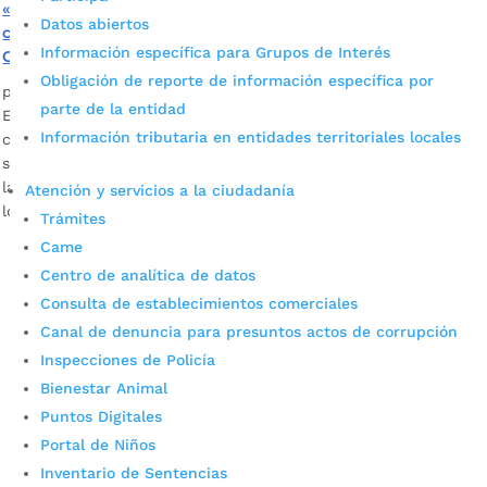
«Queremos que no vean a Bucaramanga como una
Datos abiertos
ciudad de paso, sino como su hogar»: Juan Carlos
Información específica para Grupos de Interés
Cárdenas
Obligación de reporte de información específica por
por
Pilar Mejía
|
May 19, 2022
|
Noticias
parte de la entidad
El Alcalde de Bucaramanga resaltó el trabajo que adelanta la
Información tributaria en entidades territoriales locales
ciudad para ver la migración no solo como una oportunidad,
sino como una realidad. Fotografía: Prensa Organización de
las Naciones Unidas Es de anotar que son 45 mil migrantes
Atención y servicios a la ciudadanía
los que han sido atendidos y...
Trámites
Came
Centro de analítica de datos
Consulta de establecimientos comerciales
Canal de denuncia para presuntos actos de corrupción
Inspecciones de Policía
Bienestar Animal
Puntos Digitales
Cupos Escolares Bucaramanga 2022
Portal de Niños
Consulta aqui los pasos para inscribirse y solicitar un
Inventario de Sentencias
cupo escolar en los colegios oficiales de