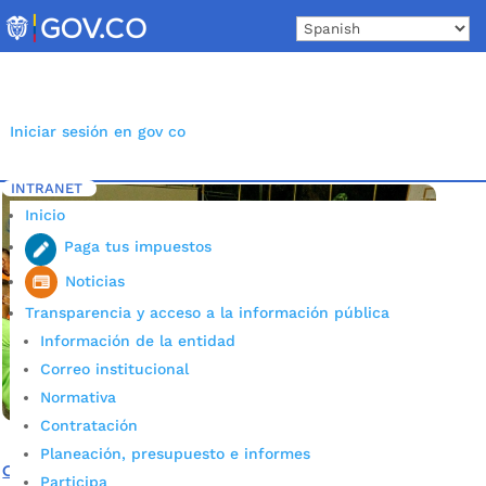
Skip
to
content
Iniciar sesión en gov co
INTRANET
Inicio
Etiqueta: Microfútbol
5
Inicio
Paga tus impuestos
Noticias
Transparencia y acceso a la información pública
Información de la entidad
Correo institucional
Normativa
Contratación
Planeación, presupuesto e informes
Gran exceptiva para el inicio de la Supercopa de
Participa