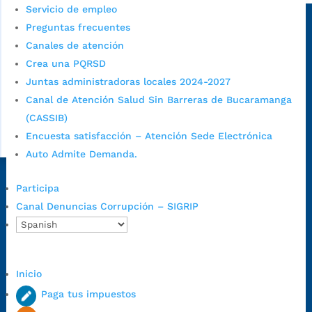
Servicio de empleo
Sede principal
Preguntas frecuentes
Canales de atención
Crea una PQRSD
Juntas administradoras locales 2024-2027
Canal de Atención Salud Sin Barreras de Bucaramanga
(CASSIB)
Encuesta satisfacción – Atención Sede Electrónica
Auto Admite Demanda.
Dirección Fase I:
Calle 35 # 10-43, Bucaramanga, Santander,
Participa
Colombia.
Canal Denuncias Corrupción – SIGRIP
Dirección Fase II:
Carrera 11 # 34-52, Bucaramanga, Santander,
Colombia
Código Postal:
680006. Código Dane: 68001.
Inicio
Horario de Atención:
Lunes a jueves de 7:00 a.m. a 12:00 m y de
1:00 p.m. a 5:30 p.m. / viernes jornada continua en el horario de
Paga tus impuestos
7:00 a.m. a 5:00 p.m., con 30 minutos de descanso al medio día.