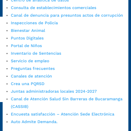
Centro de analítica de datos
https://www.bucaramanga.gov.co/gobierno-ciudadanos-
Consulta de establecimientos comerciales
1/secretarias/oficina-de-control-interno-disciplinario/
Canal de denuncia para presuntos actos de corrupción
Inspecciones de Policía
Bienestar Animal
Alcaldía de Bucaramanga
Puntos Digitales
Funcionarios y contratistas
Portal de Niños
Inventario de Sentencias
@AlcaldíaBGA
Servicio de empleo
Preguntas frecuentes
Alcaldía de Bucaramanga
Canales de atención
Crea una PQRSD
Juntas administradoras locales 2024-2027
PrensaBucaramanga
Canal de Atención Salud Sin Barreras de Bucaramanga
Autorización de Tratamiento de Datos Personales
|
Política
(CASSIB)
de Tratamiento de Datos Personales
|
Política web y
Encuesta satisfacción – Atención Sede Electrónica
condiciones de uso
|
Política editorial
|
Plan de
Auto Admite Demanda.
comunicaciones
|
Política de derechos de autor
|
Política
de Seguridad de la Información
|
Uso y monitoreo pagina