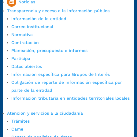
Noticias
Horario de Atención CAME (Central):
Transparencia y acceso a la información pública
Lunes a jueves: 7:00 a.m. a 12:00 m y de 1:00 p.m. a 5:30 p.m.
Información de la entidad
Viernes: 7:00 a.m. a 5:00 p.m. en Jornada Continua con
Correo institucional
30 minutos de descanso al medio día.
Normativa
Horario de Atención CAME (Norte):
Contratación
Dirección:
Carrera 12 #16N-84 del barrio Kennedy.
Planeación, presupuesto e informes
Horario habitual de lunes a viernes en
jornada continua de 7:30
Participa
a.m. a 3:00 p.m.
Datos abiertos
Teléfono Conmutador:
+57 (607) 633 70 00
Información específica para Grupos de Interés
Líneagratuita:
+57 (607) 652 55 55
Obligación de reporte de información específica por
Correo Institucional:
contactenos@bucaramanga.gov.co
parte de la entidad
Correo de notificaciones
Información tributaria en entidades territoriales locales
judiciales:
notificaciones@bucaramanga.gov.co
Canal de denuncia para presuntos actos de corrupción:
Atención y servicios a la ciudadanía
https://canaldenuncia.bucaramanga.gov.co/
Trámites
Emergencia:
https://emergencia.bucaramanga.gov.co/
Came
Radique aquí su queja disciplinaria: