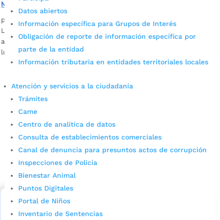
Microfútbol de la Alcaldía de Bucaramanga
Datos abiertos
por
Félix Guillermo Cristancho García
|
Oct 10, 2021
|
Noticias
Información específica para Grupos de Interés
Los 32 equipos masculinos ya inscritos esperan con
Obligación de reporte de información específica por
ansiedad el congreso técnico que se realizará el próximo
parte de la entidad
lunes 11 de octubre.
Información tributaria en entidades territoriales locales
Atención y servicios a la ciudadanía
Trámites
Came
Centro de analítica de datos
Consulta de establecimientos comerciales
Cupos Escolares Bucaramanga 2022
Canal de denuncia para presuntos actos de corrupción
Inspecciones de Policía
Consulta aqui los pasos para inscribirse y solicitar un
Bienestar Animal
cupo escolar en los colegios oficiales de
Bucaramanga.
Puntos Digitales
Portal de Niños
Alcaldía de Bucaramanga
Inventario de Sentencias