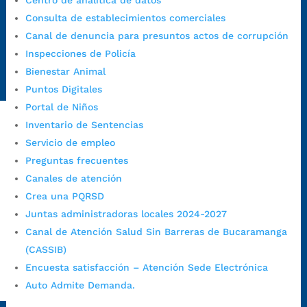
Centro de analítica de datos
Canal de denuncia para presuntos actos de corrupción:
Consulta de establecimientos comerciales
https://canaldenuncia.bucaramanga.gov.co/
Canal de denuncia para presuntos actos de corrupción
Emergencia:
https://emergencia.bucaramanga.gov.co/
Inspecciones de Policía
Radique aquí su queja disciplinaria:
Bienestar Animal
https://www.bucaramanga.gov.co/gobierno-ciudadanos-
Puntos Digitales
1/secretarias/oficina-de-control-interno-disciplinario/
Portal de Niños
Inventario de Sentencias
Servicio de empleo
Alcaldía de Bucaramanga
Preguntas frecuentes
Funcionarios y contratistas
Canales de atención
@AlcaldíaBGA
Crea una PQRSD
Juntas administradoras locales 2024-2027
Canal de Atención Salud Sin Barreras de Bucaramanga
Alcaldía de Bucaramanga
(CASSIB)
Encuesta satisfacción – Atención Sede Electrónica
Auto Admite Demanda.
PrensaBucaramanga