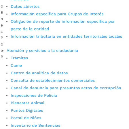
por
Alcaldía de Bucaramanga
|
Jun 18, 2020
|
Noticias
Datos abiertos
El sector privado ha contribuido a aliviar las necesidades de
Información específica para Grupos de Interés
miles de bumangueses durante esta situación de
Obligación de reporte de información específica por
emergencia sanitaria. Descargar audios: Natalia Durán,
parte de la entidad
secretaria de Desarrollo Social de Bucaramanga / Diana
Información tributaria en entidades territoriales locales
Pacheco, beneficiada con mercados / Daisy Pérez Tarazona,
beneficiada con mercados En medio de la reactivación
económica paulatina que se viene presentando en
Atención y servicios a la ciudadanía
Bucaramanga, […]
Trámites
Came
Centro de analítica de datos
Consulta de establecimientos comerciales
Canal de denuncia para presuntos actos de corrupción
Inspecciones de Policía
Bienestar Animal
Puntos Digitales
Cupos Escolares Bucaramanga 2022
Portal de Niños
Consulta aqui los pasos para inscribirse y solicitar un
Inventario de Sentencias