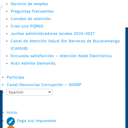
cupo escolar en los colegios oficiales de
Servicio de empleo
Bucaramanga.
Preguntas frecuentes
Canales de atención
Alcaldía de Bucaramanga
Crea una PQRSD
Sede principal
Juntas administradoras locales 2024-2027
Canal de Atención Salud Sin Barreras de Bucaramanga
(CASSIB)
Encuesta satisfacción – Atención Sede Electrónica
Auto Admite Demanda.
Participa
Canal Denuncias Corrupción – SIGRIP
Dirección Fase I:
Calle 35 # 10-43, Bucaramanga, Santander,
Colombia.
Inicio
Dirección Fase II:
Carrera 11 # 34-52, Bucaramanga, Santander,
Paga tus impuestos
Colombia