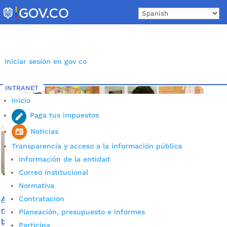
Skip
to
content
Iniciar sesión en gov co
INTRANET
Inicio
Etiqueta: Mercados Alcaldía de Bucaramanga
5
Inicio
Paga tus impuestos
Noticias
Transparencia y acceso a la información pública
Información de la entidad
Correo institucional
Normativa
Alcaldía de Bucaramanga ha entregado más de 74 mil
Contratación
mercados como respuesta a las necesidades de los
Planeación, presupuesto e informes
bumangueses
Participa