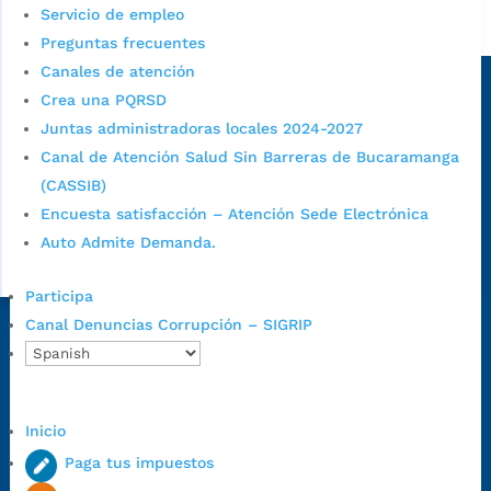
Servicio de empleo
Alcaldía de Bucaramanga
Preguntas frecuentes
Sede principal
Canales de atención
Crea una PQRSD
Juntas administradoras locales 2024-2027
Canal de Atención Salud Sin Barreras de Bucaramanga
(CASSIB)
Encuesta satisfacción – Atención Sede Electrónica
Auto Admite Demanda.
Participa
Canal Denuncias Corrupción – SIGRIP
Dirección Fase I:
Calle 35 # 10-43, Bucaramanga, Santander,
Colombia.
Dirección Fase II:
Carrera 11 # 34-52, Bucaramanga, Santander,
Colombia
Inicio
Código Postal:
680006. Código Dane: 68001.
Paga tus impuestos
Horario de Atención:
Lunes a jueves de 7:00 a.m. a 12:00 m y de