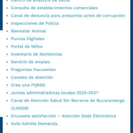
Centro de analítica de datos
Emergencia:
https://emergencia.bucaramanga.gov.co/
Consulta de establecimientos comerciales
Radique aquí su queja disciplinaria:
Canal de denuncia para presuntos actos de corrupción
https://www.bucaramanga.gov.co/gobierno-ciudadanos-
Inspecciones de Policía
1/secretarias/oficina-de-control-interno-disciplinario/
Bienestar Animal
Puntos Digitales
Portal de Niños
Alcaldía de Bucaramanga
Inventario de Sentencias
Funcionarios y contratistas
Servicio de empleo
@AlcaldíaBGA
Preguntas frecuentes
Canales de atención
Crea una PQRSD
Alcaldía de Bucaramanga
Juntas administradoras locales 2024-2027
Canal de Atención Salud Sin Barreras de Bucaramanga
(CASSIB)
PrensaBucaramanga
Encuesta satisfacción – Atención Sede Electrónica
Autorización de Tratamiento de Datos Personales
|
Política
Auto Admite Demanda.
de Tratamiento de Datos Personales
|
Política web y