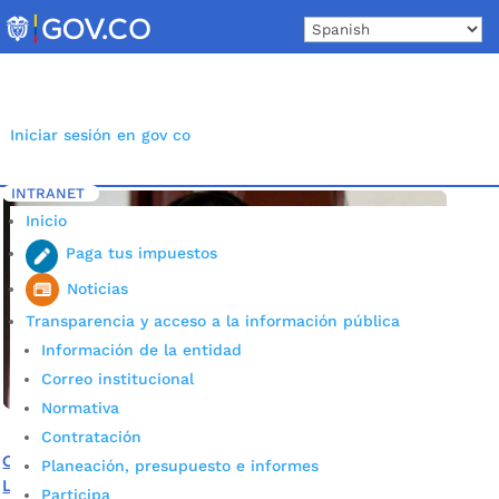
Skip
to
content
Iniciar sesión en gov co
INTRANET
Inicio
Etiqueta: Maltrato Intrafamiliar
5
Inicio
Paga tus impuestos
Noticias
Transparencia y acceso a la información pública
Información de la entidad
Correo institucional
Normativa
Contratación
Centro Integral de la Mujer, la mano amiga que encontró
Planeación, presupuesto e informes
Lady Carrillo en Bucaramanga
Participa