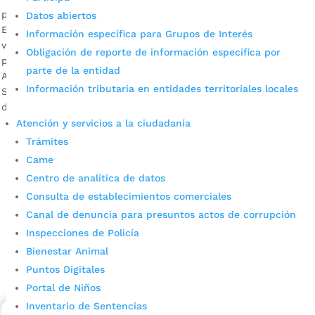
por
Alcaldía de Bucaramanga
|
Jul 29, 2020
|
Noticias
Datos abiertos
En lo que va corrido del presente año más de 200 mujeres
Información específica para Grupos de Interés
víctimas de violencia intrafamiliar han recibido atención
Obligación de reporte de información específica por
psicosocial y jurídica en el Centro Integral de la Mujer de la
parte de la entidad
Alcaldía de Bucaramanga. Descargar audios: María Emilce
Información tributaria en entidades territoriales locales
Salcedo, coordinadora del CIM / Lady Carrillo, beneficiaria
del CMI Uno de estos casos fue el de […]
Atención y servicios a la ciudadanía
Trámites
Came
Centro de analítica de datos
Consulta de establecimientos comerciales
Canal de denuncia para presuntos actos de corrupción
Inspecciones de Policía
Cupos Escolares Bucaramanga 2022
Bienestar Animal
Consulta aqui los pasos para inscribirse y solicitar un
Puntos Digitales
cupo escolar en los colegios oficiales de
Portal de Niños
Bucaramanga.
Inventario de Sentencias