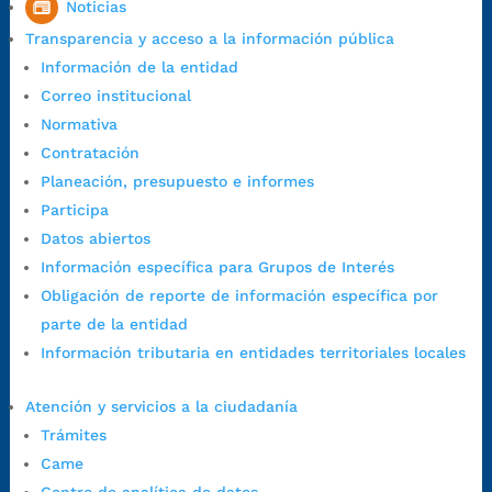
Noticias
1:00 p.m. a 5:30 p.m. / viernes jornada continua en el horario de
Transparencia y acceso a la información pública
7:00 a.m. a 5:00 p.m., con 30 minutos de descanso al medio día.
Información de la entidad
Horario de Atención CAME (Central):
Correo institucional
Lunes a jueves: 7:00 a.m. a 12:00 m y de 1:00 p.m. a 5:30 p.m.
Normativa
Viernes: 7:00 a.m. a 5:00 p.m. en Jornada Continua con
Contratación
30 minutos de descanso al medio día.
Planeación, presupuesto e informes
Horario de Atención CAME (Norte):
Participa
Dirección:
Carrera 12 #16N-84 del barrio Kennedy.
Datos abiertos
Horario habitual de lunes a viernes en
jornada continua de 7:30
Información específica para Grupos de Interés
a.m. a 3:00 p.m.
Obligación de reporte de información específica por
Teléfono Conmutador:
+57 (607) 633 70 00
parte de la entidad
Líneagratuita:
+57 (607) 652 55 55
Información tributaria en entidades territoriales locales
Correo Institucional:
contactenos@bucaramanga.gov.co
Correo de notificaciones
Atención y servicios a la ciudadanía
judiciales:
notificaciones@bucaramanga.gov.co
Trámites
Canal de denuncia para presuntos actos de corrupción:
Came
https://canaldenuncia.bucaramanga.gov.co/