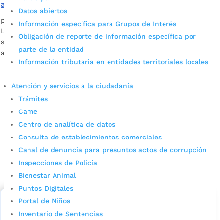
años de labores
Datos abiertos
por
Edgar Augusto Sánchez
|
Sep 10, 2021
|
Noticias
Información específica para Grupos de Interés
La Alcaldía de Bucaramanga reconocerá hoy viernes, 10 de
Obligación de reporte de información específica por
septiembre, a 593 personas, entre docentes y personal
parte de la entidad
administrativo.
Información tributaria en entidades territoriales locales
Atención y servicios a la ciudadanía
Trámites
Came
Centro de analítica de datos
Consulta de establecimientos comerciales
Cupos Escolares Bucaramanga 2022
Canal de denuncia para presuntos actos de corrupción
Inspecciones de Policía
Consulta aqui los pasos para inscribirse y solicitar un
Bienestar Animal
cupo escolar en los colegios oficiales de
Bucaramanga.
Puntos Digitales
Portal de Niños
Alcaldía de Bucaramanga
Inventario de Sentencias