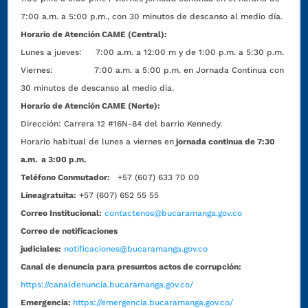
7:00 a.m. a 5:00 p.m., con 30 minutos de descanso al medio día.
Horario de Atención CAME (Central):
Lunes a jueves: 7:00 a.m. a 12:00 m y de 1:00 p.m. a 5:30 p.m.
Viernes: 7:00 a.m. a 5:00 p.m. en Jornada Continua con
30 minutos de descanso al medio día.
Horario de Atención CAME (Norte):
Dirección:
Carrera 12 #16N-84 del barrio Kennedy.
Horario habitual de lunes a viernes en
jornada continua de 7:30
a.m. a 3:00 p.m.
Teléfono Conmutador:
+57 (607) 633 70 00
Líneagratuita:
+57 (607) 652 55 55
Correo Institucional:
contactenos@bucaramanga.gov.co
Correo de notificaciones
judiciales:
notificaciones@bucaramanga.gov.co
Canal de denuncia para presuntos actos de corrupción:
https://canaldenuncia.bucaramanga.gov.co/
Emergencia:
https://emergencia.bucaramanga.gov.co/