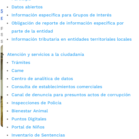
Datos abiertos
51 bumangueses se gradúan del diplomado en liderazgo
Información específica para Grupos de Interés
para el control social en salud
Obligación de reporte de información específica por
por
Darlin Ramírez Leiva
|
Nov 28, 2023
|
Noticias
parte de la entidad
Será de 8:30 a.m. a 12:00 m., y participará la secretaria de
Información tributaria en entidades territoriales locales
Salud y Ambiente de Bucaramanga, Nancy Cañón Meza.
Atención y servicios a la ciudadanía
Trámites
Came
Centro de analítica de datos
Consulta de establecimientos comerciales
Canal de denuncia para presuntos actos de corrupción
Inspecciones de Policía
Bienestar Animal
Puntos Digitales
Portal de Niños
Inventario de Sentencias