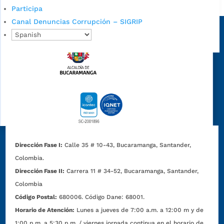
Alcaldía de Bucaramanga
Participa
Sede principal
Canal Denuncias Corrupción – SIGRIP
Dirección Fase I:
Calle 35 # 10-43, Bucaramanga, Santander,
Colombia.
Dirección Fase II:
Carrera 11 # 34-52, Bucaramanga, Santander,
Colombia
Código Postal:
680006. Código Dane: 68001.
Horario de Atención:
Lunes a jueves de 7:00 a.m. a 12:00 m y de
1:00 p.m. a 5:30 p.m. / viernes jornada continua en el horario de