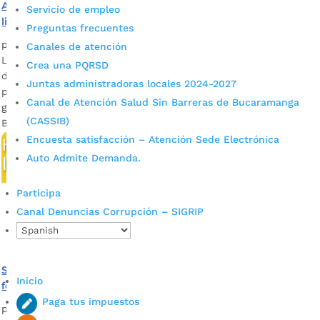
Alcaldía socializó la ruta de protección a líderes y
Servicio de empleo
lideresas
Preguntas frecuentes
por
Camila Camacho
|
May 31, 2023
|
Noticias
Canales de atención
La Administración Municipal socializó la Resolución No. 0648
Crea una PQRSD
de 2022, que implementa una ruta de prevención,
Juntas administradoras locales 2024-2027
protección y seguridad integral a esta población, para
Canal de Atención Salud Sin Barreras de Bucaramanga
garantizar su seguridad. Fotografía: Prensa Alcaldía de
(CASSIB)
Bucaramanga. La iniciativa tiene como objetivo...
Encuesta satisfacción – Atención Sede Electrónica
Auto Admite Demanda.
Participa
Canal Denuncias Corrupción – SIGRIP
Secretaría del Interior invita a la juventud bumanguesa a
Inicio
formarse como nuevos líderes en democracia
Paga tus impuestos
por
Alcaldía de Bucaramanga
|
Jul 3, 2020
|
Noticias