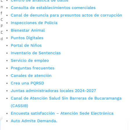
Centro de analítica de datos
La jornada tiene como propósito que los ediles conozcan
muy bien cuáles son sus funciones y cómo pueden
Consulta de establecimientos comerciales
fortalecer a través de sus ideas el gobierno de Juan Carlos
Canal de denuncia para presuntos actos de corrupción
Cárdenas. Audio: Reinaldo Barrera Bonilla, coordinador del
Inspecciones de Policía
Programa de Desarrollo Comunitario de la Secretaría de
Bienestar Animal
Desarrollo. La Administración Municipal invita a los 121 ediles
Puntos Digitales
de Bucaramanga […]
Portal de Niños
Inventario de Sentencias
Servicio de empleo
Preguntas frecuentes
Canales de atención
Crea una PQRSD
Juntas administradoras locales 2024-2027
Cupos Escolares Bucaramanga 2022
Canal de Atención Salud Sin Barreras de Bucaramanga
Consulta aqui los pasos para inscribirse y solicitar un
(CASSIB)
cupo escolar en los colegios oficiales de
Encuesta satisfacción – Atención Sede Electrónica
Bucaramanga.
Auto Admite Demanda.