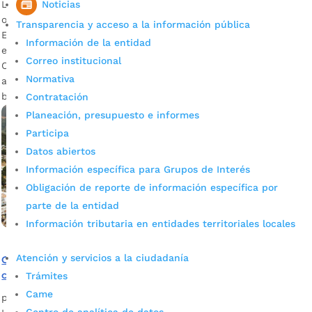
Noticias
Lo podrán hacer a través de un curso gratuito que está
ofreciendo la Registraduría Nacional del Estado Civil con la
Transparencia y acceso a la información pública
Escuela de Administración Pública, Esad. Las inscripciones
Información de la entidad
estarán abiertas hasta el próximo 31 de julio. José David
Correo institucional
Cavanzo, secretario del Interior de Bucaramanga Descargar
Normativa
audio En aras de formar nuevos líderes entre la juventud
bumanguesa, […]
Contratación
Planeación, presupuesto e informes
Participa
Datos abiertos
Información específica para Grupos de Interés
Obligación de reporte de información específica por
parte de la entidad
Información tributaria en entidades territoriales locales
Atención y servicios a la ciudadanía
Gobierno Municipal invita a los ediles a participar de una
capacitación el próximo 3 de julio
Trámites
Came
por
Alcaldía de Bucaramanga
|
Jun 30, 2020
|
Noticias