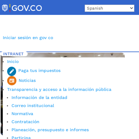
Skip
to
content
Iniciar sesión en gov co
INTRANET
Inicio
Etiqueta: Líderes
5
Inicio
Paga tus impuestos
Noticias
Transparencia y acceso a la información pública
Información de la entidad
Correo institucional
Normativa
Contratación
Planeación, presupuesto e informes
Participa