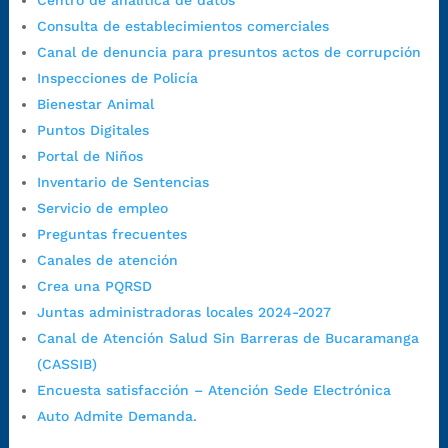
Centro de analítica de datos
Código Postal:
680006. Código Dane: 68001.
Consulta de establecimientos comerciales
Horario de Atención:
Lunes a jueves de 7:00 a.m. a 12:00 m y de
Canal de denuncia para presuntos actos de corrupción
1:00 p.m. a 5:30 p.m. / viernes jornada continua en el horario de
Inspecciones de Policía
7:00 a.m. a 5:00 p.m., con 30 minutos de descanso al medio día.
Bienestar Animal
Horario de Atención CAME (Central):
Puntos Digitales
Lunes a jueves: 7:00 a.m. a 12:00 m y de 1:00 p.m. a 5:30 p.m.
Portal de Niños
Viernes: 7:00 a.m. a 5:00 p.m. en Jornada Continua con
Inventario de Sentencias
30 minutos de descanso al medio día.
Servicio de empleo
Horario de Atención CAME (Norte):
Preguntas frecuentes
Dirección:
Carrera 12 #16N-84 del barrio Kennedy.
Canales de atención
Horario habitual de lunes a viernes en
jornada continua de 7:30
Crea una PQRSD
a.m. a 3:00 p.m.
Juntas administradoras locales 2024-2027
Teléfono Conmutador:
+57 (607) 633 70 00
Canal de Atención Salud Sin Barreras de Bucaramanga
Líneagratuita:
+57 (607) 652 55 55
(CASSIB)
Correo Institucional:
contactenos@bucaramanga.gov.co
Encuesta satisfacción – Atención Sede Electrónica
Correo de notificaciones
Auto Admite Demanda.
judiciales:
notificaciones@bucaramanga.gov.co