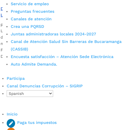
Servicio de empleo
Del 1 al 7 de agosto celebramos la Semana Mundial de la
Preguntas frecuentes
Lactancia Materna
Canales de atención
por
Darlin Ramírez Leiva
|
Ago 1, 2023
|
Noticias
Crea una PQRSD
La Alcaldía de Bucaramanga, en pro de incentivar la salud
Juntas administradoras locales 2024-2027
de las madres y sus hijos recién nacidos y menores de seis
Canal de Atención Salud Sin Barreras de Bucaramanga
meses, celebra la Semana Mundial de la Lactancia Materna.
(CASSIB)
Foto: Darlin Ramírez/Prensa Alcaldía de Bucaramanga Rosa
Domínguez, referente del programa de...
Encuesta satisfacción – Atención Sede Electrónica
Auto Admite Demanda.
Participa
Canal Denuncias Corrupción – SIGRIP
Cupos Escolares Bucaramanga 2022
Inicio
Paga tus impuestos
Consulta aqui los pasos para inscribirse y solicitar un
cupo escolar en los colegios oficiales de