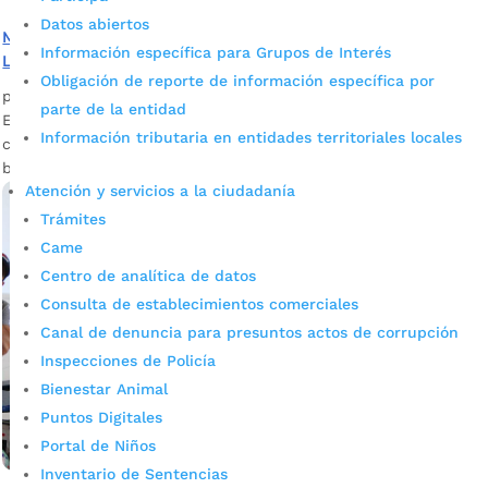
Datos abiertos
Más de 450 mujeres celebraron la Semana Mundial de la
Información específica para Grupos de Interés
Lactancia
Obligación de reporte de información específica por
por
Darlin Ramírez Leiva
|
Ago 10, 2023
|
Noticias
parte de la entidad
En esta Semana Mundial de Lactancia Materna continuamos
Información tributaria en entidades territoriales locales
celebrando e incentivando la práctica de amamantar a los
bebés desde su nacimiento.
Atención y servicios a la ciudadanía
Trámites
Came
Centro de analítica de datos
Consulta de establecimientos comerciales
Canal de denuncia para presuntos actos de corrupción
Inspecciones de Policía
Bienestar Animal
Puntos Digitales
Portal de Niños
Inventario de Sentencias