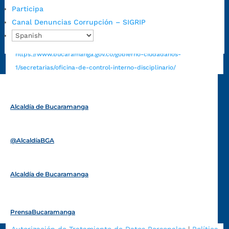
Canal de denuncia para presuntos actos de corrupción:
Participa
https://canaldenuncia.bucaramanga.gov.co/
Canal Denuncias Corrupción – SIGRIP
Emergencia:
https://emergencia.bucaramanga.gov.co/
Radique aquí su queja disciplinaria:
https://www.bucaramanga.gov.co/gobierno-ciudadanos-
1/secretarias/oficina-de-control-interno-disciplinario/
Alcaldía de Bucaramanga
Funcionarios y contratistas
@AlcaldíaBGA
Alcaldía de Bucaramanga
PrensaBucaramanga
Autorización de Tratamiento de Datos Personales
|
Política