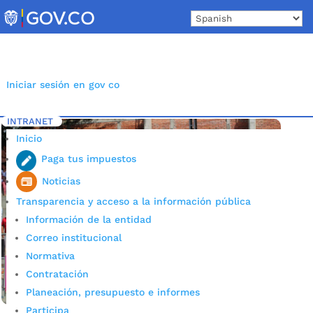
Skip
to
content
Iniciar sesión en gov co
INTRANET
Inicio
Etiqueta: lactancia materna
5
Inicio
Paga tus impuestos
Noticias
Transparencia y acceso a la información pública
Información de la entidad
Correo institucional
Normativa
Contratación
Planeación, presupuesto e informes
Participa