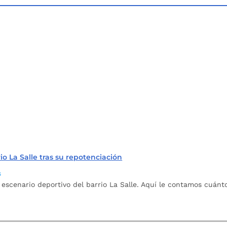
o La Salle tras su repotenciación
s
 escenario deportivo del barrio La Salle. Aquí le contamos cuán