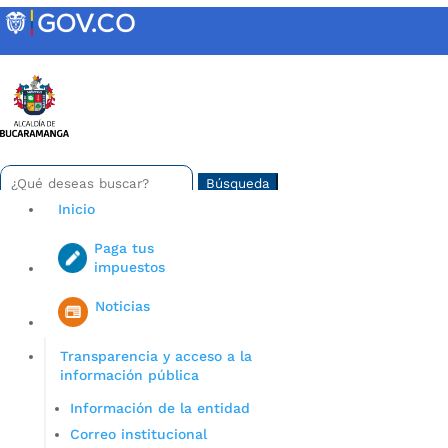
Skip
to
content
INTRANET
Buscar:
Search
for...
Inicio
Paga tus
impuestos
Iniciar sesión en gov co
Noticias
Transparencia y acceso a la
información pública
Información de la entidad
Correo institucional