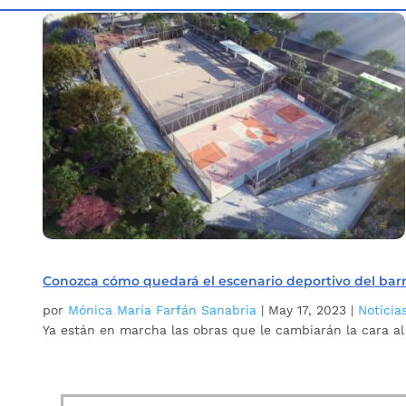
Inicio
Etiqueta: la salle
5
Conozca cómo quedará el escenario deportivo del barri
por
Mónica María Farfán Sanabria
|
May 17, 2023
|
Noticia
Ya están en marcha las obras que le cambiarán la cara al