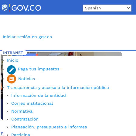
Skip
to
content
Iniciar sesión en gov co
INTRANET
Inicio
Etiqueta: la noche de los mejores
5
Inicio
Paga tus impuestos
Noticias
Transparencia y acceso a la información pública
Información de la entidad
Correo institucional
Normativa
Contratación
Planeación, presupuesto e informes
En ‘La Noche de los Mejores’, Secretaría de Educación de
Participa