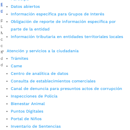
Bucaramanga recibió reconocimientos en las categorías
Datos abiertos
de Inclusión y Equidad y en la Generación E
Información específica para Grupos de Interés
por
Alcaldía de Bucaramanga
|
Dic 5, 2020
|
Noticias
Obligación de reporte de información específica por
Los reconocimientos son entregados cada año por el
parte de la entidad
Ministerio de Educación Nacional para exaltar el
Información tributaria en entidades territoriales locales
compromiso, dedicación y liderazgo de los entes territoriales
con la trasformación educativa del país. Descargue audio:
Atención y servicios a la ciudadanía
María Victoria Angulo, ministra de Educación El Ministerio
de Educación Nacional otorgó en ‘La Noche de los Mejores’
Trámites
dos significativos galardones a la Secretaría […]
Came
Centro de analítica de datos
Consulta de establecimientos comerciales
Canal de denuncia para presuntos actos de corrupción
Inspecciones de Policía
Bienestar Animal
Puntos Digitales
Portal de Niños
Cupos Escolares Bucaramanga 2022
Inventario de Sentencias