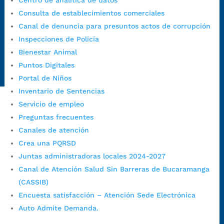
Centro de analítica de datos
judiciales:
notificaciones@bucaramanga.gov.co
Consulta de establecimientos comerciales
Canal de denuncia para presuntos actos de corrupción:
Canal de denuncia para presuntos actos de corrupción
https://canaldenuncia.bucaramanga.gov.co/
Inspecciones de Policía
Emergencia:
https://emergencia.bucaramanga.gov.co/
Bienestar Animal
Radique aquí su queja disciplinaria:
Puntos Digitales
https://www.bucaramanga.gov.co/gobierno-ciudadanos-
Portal de Niños
1/secretarias/oficina-de-control-interno-disciplinario/
Inventario de Sentencias
Servicio de empleo
Preguntas frecuentes
Alcaldía de Bucaramanga
Canales de atención
Funcionarios y contratistas
Crea una PQRSD
@AlcaldíaBGA
Juntas administradoras locales 2024-2027
Canal de Atención Salud Sin Barreras de Bucaramanga
(CASSIB)
Alcaldía de Bucaramanga
Encuesta satisfacción – Atención Sede Electrónica
Auto Admite Demanda.
PrensaBucaramanga