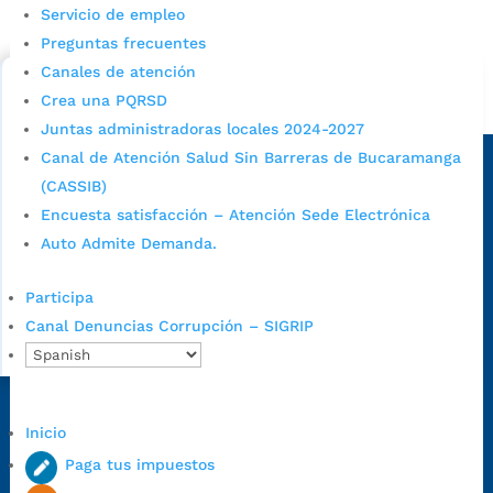
Consulta aqui los pasos para inscribirse y solicitar un
Servicio de empleo
cupo escolar en los colegios oficiales de
Preguntas frecuentes
Bucaramanga.
Canales de atención
Crea una PQRSD
Alcaldía de Bucaramanga
Juntas administradoras locales 2024-2027
Sede principal
Canal de Atención Salud Sin Barreras de Bucaramanga
(CASSIB)
Encuesta satisfacción – Atención Sede Electrónica
Auto Admite Demanda.
Participa
Canal Denuncias Corrupción – SIGRIP
Dirección Fase I:
Calle 35 # 10-43, Bucaramanga, Santander,
Inicio
Colombia.
Paga tus impuestos
Dirección Fase II:
Carrera 11 # 34-52, Bucaramanga, Santander,