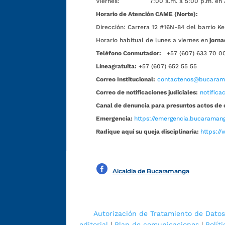
Viernes: 7:00 a.m. a 5:00 p.m. en Jorn
Horario de Atención CAME (Norte):
Dirección:
Carrera 12 #16N-84 del barrio Ke
Horario habitual de lunes a viernes en
jorna
Teléfono Conmutador:
+57 (607) 633 70 0
Líneagratuita:
+57 (607) 652 55 55
Correo Institucional:
contactenos@bucarama
Correo de notificaciones judiciales:
notific
Canal de denuncia para presuntos actos de 
Emergencia:
https://emergencia.bucaramang
Radique aquí su queja disciplinaria:
https://
Alcaldía de Bucaramanga
Autorización de Tratamiento de Datos
editorial
|
Plan de comunicaciones
|
Polít