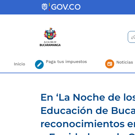
Skip
to
content
Bus
Se
for.
Paga tus impuestos
Noticias
Inicio
En ‘La Noche de los
Educación de Buca
reconocimientos en