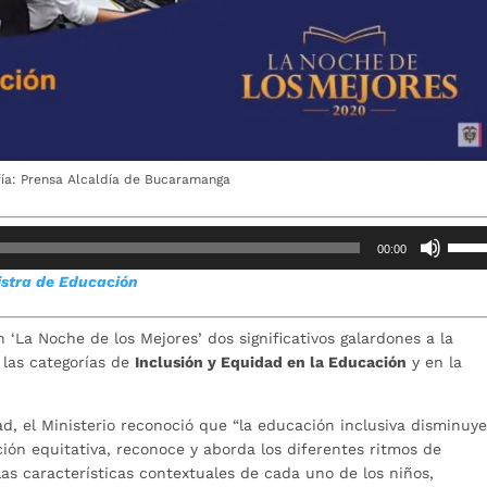
fía: Prensa Alcaldía de Bucaramanga
Utiliz
00:00
las
istra de Educación
teclas
de
flech
 ‘La Noche de los Mejores’ dos significativos galardones a la
arrib
las categorías de
Inclusión y Equidad en la Educación
y en la
para
aume
d, el Ministerio reconoció que “la educación inclusiva disminuye
o
ión equitativa, reconoce y aborda los diferentes ritmos de
dismi
las características contextuales de cada uno de los niños,
el