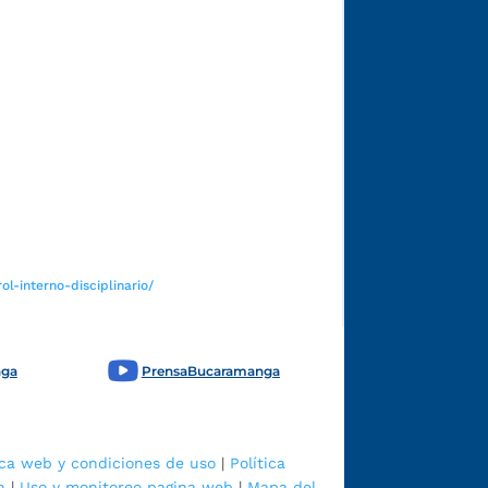
Funcionarios y contratistas
l-interno-disciplinario/
nga
PrensaBucaramanga
ica web y condiciones de uso
|
Política
n
|
Uso y monitoreo pagina web
|
Mapa del