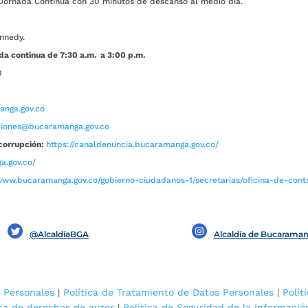
ada Continua con 30 minutos de descanso al medio día.
nnedy.
da continua de 7:30 a.m. a 3:00 p.m.
0
nga.gov.co
aciones@bucaramanga.gov.co
corrupción:
https://canaldenuncia.bucaramanga.gov.co/
a.gov.co/
www.bucaramanga.gov.co/gobierno-ciudadanos-1/secretarias/oficina-de-contro
@AlcaldíaBGA
Alcaldía de Bucarama
 Personales
|
Política de Tratamiento de Datos Personales
|
Polít
ica de derechos de autor
|
Política de Seguridad de la Informació