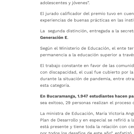
adolescentes y jóvenes”.
El jurado calificador del premio tuvo en cu
experiencias de buenas prácticas en las inst
La segunda distinción, entregada a la secre
Generación E
.
Según el Ministerio de Educación, el ente te
permanencia a la educación superior a travé
El trabajo constante en favor de las comuni
con discapacidad, el cual fue cubierto por 
durante la situación de pandemia, entre otra
esta categoría.
En Bucaramanga, 1.947 estudiantes hacen par
sea exitoso, 29 personas realizan el proceso
La ministra de Educación, María Victoria Ang
Plan de Desarrollo y en especial se refirió 
está presente y tiene toda la relación con 
por todos los desafíos de este año”, enfatizó.