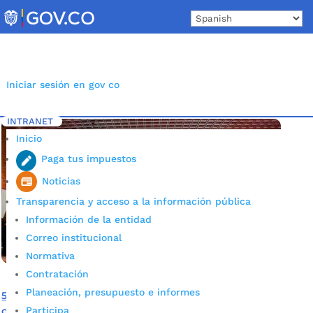
Skip
to
content
Iniciar sesión en gov co
INTRANET
Inicio
Etiqueta: La Casa de Coco Bucaramanga
5
Inicio
Paga tus impuestos
Noticias
Transparencia y acceso a la información pública
Información de la entidad
Correo institucional
Normativa
Contratación
Planeación, presupuesto e informes
5.500 niños y niñas, del sector urbano y rural, aprendieron
Participa
con ‘La Casa de Coco’