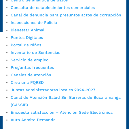
Centro de analítica de datos
Emergencia:
https://emergencia.bucaramanga.gov.co/
Consulta de establecimientos comerciales
Radique aquí su queja disciplinaria:
Canal de denuncia para presuntos actos de corrupción
https://www.bucaramanga.gov.co/gobierno-ciudadanos-
Inspecciones de Policía
1/secretarias/oficina-de-control-interno-disciplinario/
Bienestar Animal
Puntos Digitales
Portal de Niños
Alcaldía de Bucaramanga
Inventario de Sentencias
Servicio de empleo
Funcionarios y contratistas
Preguntas frecuentes
@AlcaldíaBGA
Canales de atención
Crea una PQRSD
Alcaldía de Bucaramanga
Juntas administradoras locales 2024-2027
Canal de Atención Salud Sin Barreras de Bucaramanga
(CASSIB)
PrensaBucaramanga
Encuesta satisfacción – Atención Sede Electrónica
Autorización de Tratamiento de Datos Personales
|
Política
Auto Admite Demanda.
de Tratamiento de Datos Personales
|
Política web y