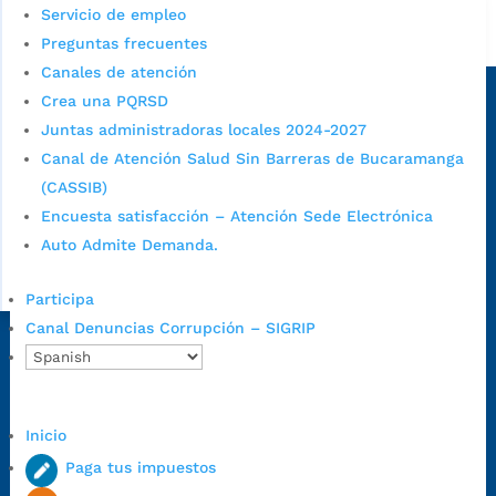
Servicio de empleo
Alcaldía de Bucaramanga
Preguntas frecuentes
Canales de atención
Sede principal
Crea una PQRSD
Juntas administradoras locales 2024-2027
Canal de Atención Salud Sin Barreras de Bucaramanga
(CASSIB)
Encuesta satisfacción – Atención Sede Electrónica
Auto Admite Demanda.
Participa
Canal Denuncias Corrupción – SIGRIP
Dirección Fase I:
Calle 35 # 10-43, Bucaramanga, Santander,
Colombia.
Dirección Fase II:
Carrera 11 # 34-52, Bucaramanga, Santander,
Inicio
Colombia
Paga tus impuestos
Código Postal:
680006. Código Dane: 68001.