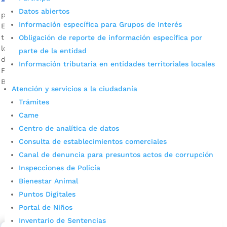
Datos abiertos
por
Edgar Augusto Sánchez
|
Oct 28, 2022
|
Noticias
Información específica para Grupos de Interés
El proyecto educativo nació en el colegio rural Pablón en
tiempos de pandemia, con el único propósito de conectar a
Obligación de reporte de información específica por
los niños a clase desde sus casas, escuchando una emisora
parte de la entidad
de barrio. Luego del éxito alcanzado, recibió el apoyo del
Información tributaria en entidades territoriales locales
Fondo de Ciencia y Tecnología, la UIS y la Alcaldía de
Bucaramanga.
Atención y servicios a la ciudadanía
Trámites
Came
Centro de analítica de datos
Consulta de establecimientos comerciales
Canal de denuncia para presuntos actos de corrupción
Inspecciones de Policía
Cupos Escolares Bucaramanga 2022
Bienestar Animal
Puntos Digitales
Consulta aqui los pasos para inscribirse y solicitar un
Portal de Niños
cupo escolar en los colegios oficiales de
Inventario de Sentencias
Bucaramanga.