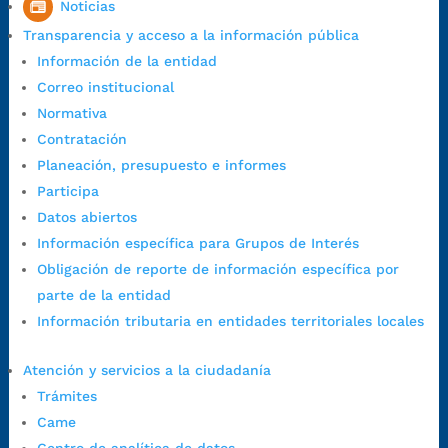
Noticias
7:00 a.m. a 5:00 p.m., con 30 minutos de descanso al medio día.
Transparencia y acceso a la información pública
Horario de Atención CAME (Central):
Información de la entidad
Lunes a jueves: 7:00 a.m. a 12:00 m y de 1:00 p.m. a 5:30 p.m.
Correo institucional
Viernes: 7:00 a.m. a 5:00 p.m. en Jornada Continua con
Normativa
30 minutos de descanso al medio día.
Contratación
Horario de Atención CAME (Norte):
Planeación, presupuesto e informes
Dirección:
Carrera 12 #16N-84 del barrio Kennedy.
Participa
Horario habitual de lunes a viernes en
jornada continua de 7:30
Datos abiertos
a.m. a 3:00 p.m.
Información específica para Grupos de Interés
Teléfono Conmutador:
+57 (607) 633 70 00
Obligación de reporte de información específica por
Líneagratuita:
+57 (607) 652 55 55
parte de la entidad
Correo Institucional:
contactenos@bucaramanga.gov.co
Información tributaria en entidades territoriales locales
Correo de notificaciones
judiciales:
notificaciones@bucaramanga.gov.co
Atención y servicios a la ciudadanía
Canal de denuncia para presuntos actos de corrupción:
Trámites
https://canaldenuncia.bucaramanga.gov.co/
Came
Emergencia:
https://emergencia.bucaramanga.gov.co/