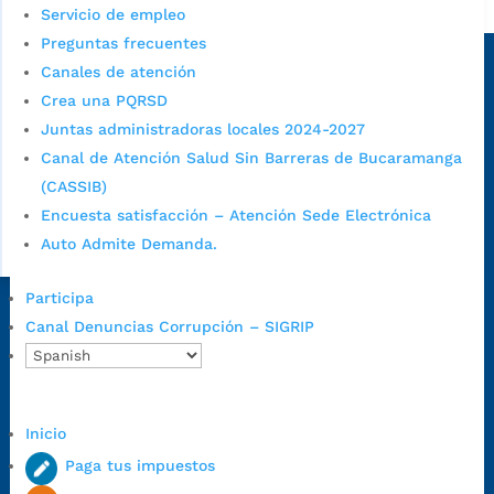
Alcaldía de Bucaramanga
Servicio de empleo
Preguntas frecuentes
Sede principal
Canales de atención
Crea una PQRSD
Juntas administradoras locales 2024-2027
Canal de Atención Salud Sin Barreras de Bucaramanga
(CASSIB)
Encuesta satisfacción – Atención Sede Electrónica
Auto Admite Demanda.
Participa
Dirección Fase I:
Calle 35 # 10-43, Bucaramanga, Santander,
Canal Denuncias Corrupción – SIGRIP
Colombia.
Dirección Fase II:
Carrera 11 # 34-52, Bucaramanga, Santander,
Colombia
Inicio
Código Postal:
680006. Código Dane: 68001.
Horario de Atención:
Lunes a jueves de 7:00 a.m. a 12:00 m y de
Paga tus impuestos
1:00 p.m. a 5:30 p.m. / viernes jornada continua en el horario de