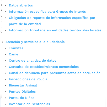
Así lo ratificó la Policía Metropolitana de Bucaramanga,
Datos abiertos
Mebuc, quien realiza constantes operativos de vigilancia y
Información específica para Grupos de Interés
control por diferentes puntos de la ciudad. Luis Ernesto
Obligación de reporte de información específica por
García, comandante de la Mebuc Descargar audio A la fecha
parte de la entidad
58 personas han sido han sido judicializadas y puestas a
Información tributaria en entidades territoriales locales
disposición de la Fiscalía General de la Nación, por no […]
Atención y servicios a la ciudadanía
Trámites
Came
Centro de analítica de datos
Consulta de establecimientos comerciales
Canal de denuncia para presuntos actos de corrupción
Cupos Escolares Bucaramanga 2022
Inspecciones de Policía
Bienestar Animal
Consulta aqui los pasos para inscribirse y solicitar un
Puntos Digitales
cupo escolar en los colegios oficiales de
Bucaramanga.
Portal de Niños
Inventario de Sentencias