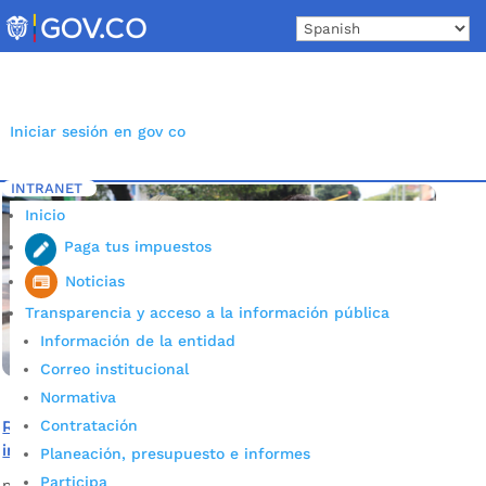
Skip
to
content
Iniciar sesión en gov co
INTRANET
Inicio
Etiqueta: Judicialización
5
Inicio
Paga tus impuestos
Noticias
Transparencia y acceso a la información pública
Información de la entidad
Correo institucional
Normativa
Contratación
Recuerde que será judicializado si es reincidente por
incumplir el Aislamiento Preventivo Obligatorio
Planeación, presupuesto e informes
Participa
por
Alcaldía de Bucaramanga
|
May 1, 2020
|
Noticias