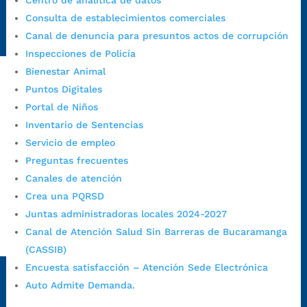
Centro de analítica de datos
Radique aquí su queja disciplinaria:
Consulta de establecimientos comerciales
https://www.bucaramanga.gov.co/gobierno-ciudadanos-
Canal de denuncia para presuntos actos de corrupción
1/secretarias/oficina-de-control-interno-disciplinario/
Inspecciones de Policía
Bienestar Animal
Puntos Digitales
Alcaldía de Bucaramanga
Portal de Niños
Funcionarios y contratistas
Inventario de Sentencias
Servicio de empleo
@AlcaldíaBGA
Preguntas frecuentes
Canales de atención
Alcaldía de Bucaramanga
Crea una PQRSD
Juntas administradoras locales 2024-2027
Canal de Atención Salud Sin Barreras de Bucaramanga
PrensaBucaramanga
(CASSIB)
Autorización de Tratamiento de Datos Personales
|
Política
Encuesta satisfacción – Atención Sede Electrónica
de Tratamiento de Datos Personales
|
Política web y
Auto Admite Demanda.
condiciones de uso
|
Política editorial
|
Plan de